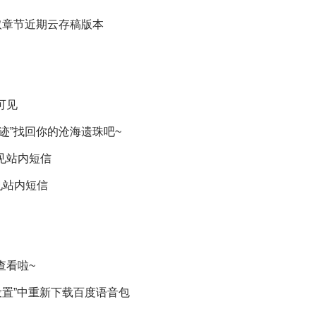
取章节近期云存稿版本
可见
迹”找回你的沧海遗珠吧~
见站内短信
见站内短信
查看啦~
设置”中重新下载百度语音包