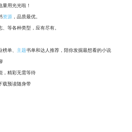
电量用光光啦！
书
资源
，品质最优。
志、等各种类型，应有尽有。
业榜单、
主题
书单和达人推荐，陪你发掘最想看的小说
聊
能，精彩无需等待
下载预读随身带