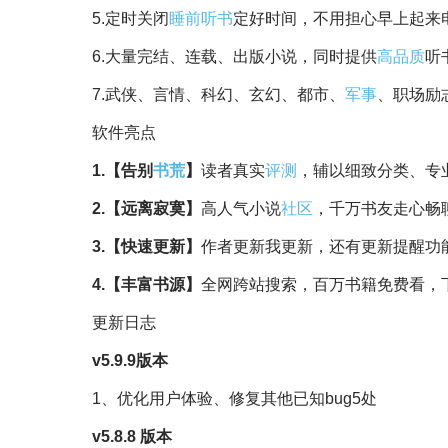
5.定时关闭
睡前
听书
定好时间，不用担心早上起来
6.大量完结、连载、出版小说，同时提供
高品质
听
7.武侠、言情、科幻、玄幻、都市、
军事
、职场励
软件亮点
1.【告别
书荒
】
读者真实
评测
，辅以细致分类、专
2.【远离寂寞】
高人气小说
社区
，千万书友走心畅
3.【快速更新】
作者更新我更新，还有更新提醒功
4.【丰富书源】
全网跨站搜索，百万书籍免费看，
更新日志
v5.9.9版本
1、优化用户体验、修复其他已知bug5处
v5.8.8 版本