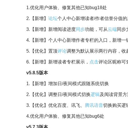
1.优化用户体验、修复其他已知bug18处
2.【新增】
论坛
个人中心新增读者/作者信誉分值的
3.【新增】新增阅读进度
同步
功能，可从
云端
同步
4.【新增】个人中心新增作者专栏的入口，新增一
5.【优化】置顶
评论
调整为默认展示两行内容，收
6.【新增】新增读者专栏展示，
点击
评论区昵称可
v5.8.5版本
1.【新增】增加日/夜间模式跟随系统切换
2.【优化】调整日/夜间模式切换
逻辑
及阅读背景方
3.【优化】优化百度、讯飞、
腾讯
语音
切换购买逻
4.优化用户体验、修复其他已知bug6处
v5.7.3版本