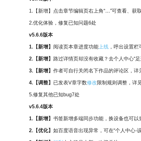
1.【新增】点击章节编辑页右上角“…”可查看、获
2.优化体验，修复已知问题6处
v5.6.6版本
1.【新增】
阅读页本章进度功能
上线
，呼出设置栏
2.【新增】
路过详情页却没有收藏？去个人中心“足
3.【新增】
作者可自行关闭名下作品的评论区，详
4.【调整】
已发表V章字数
修改
限制规则调整，详
5.修复其他已知bug7处
v5.6.4版本
1.【新增】
书签新增多端同步功能，换设备也可以
2.【优化】
如百度语音出现异常，可在“个人中心-