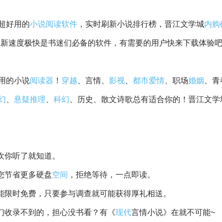
超好用的
小说
阅读
软件
，实时刷新小说排行榜，晋江文学城
内购
，更新速度极快是书迷们必备的软件，有需要的用户快来下载体验
用的小说
阅读器
！
穿越
、言情、
影视
、
都市
爱情
、职场
婚姻
、青
幻
、
悬疑
推理
、
科幻
、历史、散文诗歌总有适合你的！晋江文学
欢你听了就知道。
您节省更多硬盘
空间
，拒绝等待，一点即读。
能限时免费，只要参与调查就可能获得厚礼相送。
们收录不到的，担心没书看？有《
现代
言情小说》在就不可能~