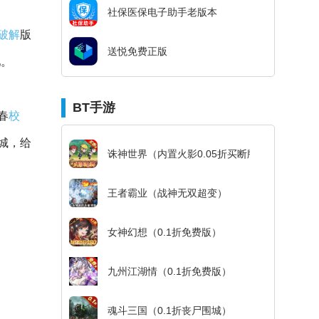
社保医保电子助手老版本
破解
版
送悦免费正版
吧。
BT手游
春
校
城，给
诛神世界（内置火影0.05折买断版）
王者霸业（战神无双超变）
女神幻想（0.1折免费版）
九州江湖情（0.1折免费版）
魂斗三国（0.1折丧尸围城）