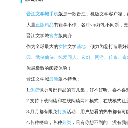
晋江文学城
手机
版
是一款晋江手机版文学客户端，
大量
正版
精品
书籍享不停，各种vip好礼不间断
晋江文学城
官方
版简介
作为全球最大的
女性
文学
基地
，倾力为您打造最好
园
、
武侠
仙侠
、
纯爱
同人
、
玄幻
、
网游
、
传奇
、
奇
你最极致的阅读体验！
晋江文学城
最新
版本特色：
1.
免费
试听每部作品的前几集，好不好听、喜不喜
2.支持下载阅读和在线阅读两种模式，在线模式让
3.月月都有限免
打折
活动，用户想看的热书都有可
4.各种榜单，各种
分类
，只有你想不到的，没有我