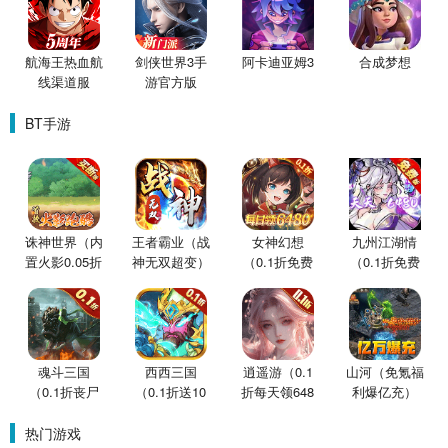
航海王热血航
剑侠世界3手
阿卡迪亚姆3
合成梦想
线渠道服
游官方版
BT手游
诛神世界（内
王者霸业（战
女神幻想
九州江湖情
置火影0.05折
神无双超变）
（0.1折免费
（0.1折免费
买断版）
版）
版）
魂斗三国
西西三国
逍遥游（0.1
山河（免氪福
（0.1折丧尸
（0.1折送10
折每天领648
利爆亿充）
围城）
星魔赵云）
金票）
热门游戏