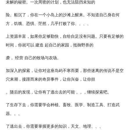
未解的秘密。一次周密的
计划
，也无法阻挡未知的
险。船沉了，你在一个小岛上的沙滩上醒来。不知道自己身在何
方，
饥饿
、恐惧、茫然，几乎打败了你、、、、
上资源丰富，如果你足够勤快，自给自足没有问题。只要有足够的
时间，你就可以 建造 起自己的家园，抵御野兽的
袭， 经营 自己的牧场与农场。
加深入的探索，让你对这座
岛屿
不寒而栗，那些迷离的传说不是空
穴来潮，接踵而来的奇异事件，让你兴奋，让你担
。随后的发现，让你有了逃出去的可能，，，继续探索吧。
了生存下去，你需要学会
种植
、
畜牧
、医学、
制造
工具、打造
武
器
、、、
了逃出去，你需要掌握更多的知识，
天文
、地理、、、