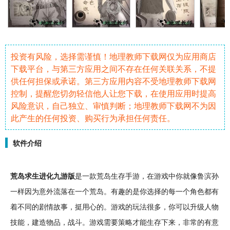
投资有风险，选择需谨慎！地理教师下载网仅为应用商店
下载平台，与第三方应用之间不存在任何关联关系，不提
供任何担保或承诺。第三方应用内容不受地理教师下载网
控制，提醒您切勿轻信他人让您下载，在使用应用时提高
风险意识，自己独立、审慎判断；地理教师下载网不为因
此产生的任何投资、购买行为承担任何责任。
软件介绍
荒岛
求生
进化
九游版
是一款
荒岛
生存
手游
，在游戏中你就像鲁滨孙
一样因为意外流落在一个荒岛。
有趣
的是你选择的每一个
角色
都有
着不同的
剧情
故事
，挺用心的。游戏的玩法很多，你可以
升级
人物
技能
，
建造
物品，
战斗
。游戏需要
策略
才能生存下来，非常的有意