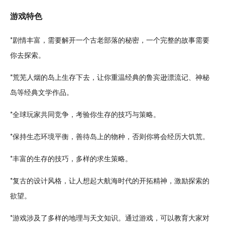
游戏特色
*剧情丰富，需要解开一个古老
部落
的秘密，一个完整的故事需要
你去探索。
*荒芜人烟的岛上生存下去，让你重温
经典
的鲁宾逊漂流记、神秘
岛等经典文学作品。
*全球玩家共同竞争，
考验
你生存的技巧与策略。
*保持生态环境
平衡
，善待岛上的物种，否则你将会经历大
饥荒
。
*丰富的生存的技巧，多样的求生策略。
*复古的
设计
风格，让人想起大
航海
时代的开拓精神，激励探索的
欲望。
*游戏涉及了多样的地理与天文知识。通过游戏，可以
教育
大家对