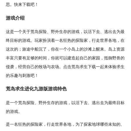
思。快来下载吧！
游戏介绍
这是一个关于荒岛
探险
、
野外生存
的游戏，以活下去、逃出去为最
终目标的游戏。玩家扮演着一名狂热的探险家，行走世界各地，在
这次的；
旅途
中船沉了，你在一个
小岛
上的
沙滩
上醒来。岛上
资源
丰富只要有足够的时间，你就可以建造起自己的
家园
，抵御野兽的
侵袭，
经营
自己的
牧场
与
农场
。
点击
荒岛求生
下载一起来体验求生
的乐趣与
刺激
吧！
荒岛求生进化九游版游戏特色
是一个荒岛探险、野外生存的游戏，以活下去、逃出去为最终目标
的游戏。
是一名狂热的探险家，行走世界各地，为了
探索
地球
哪些未知的、