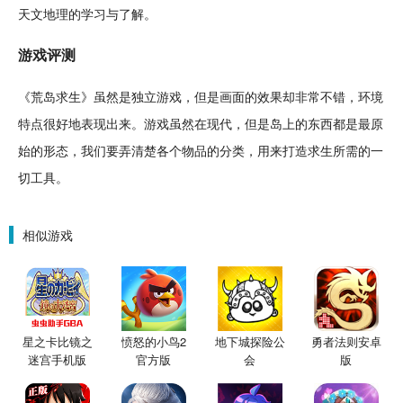
天文地理的
学习
与了解。
游戏
评测
《荒岛求生》虽然是
独立
游戏，但是画面的效果却非常不错，环境
特点很好地表现出来。游戏虽然在
现代
，但是岛上的东西都是最原
始的形态，我们要弄清楚各个物品的
分类
，用来打造求生所需的一
切工具。
相似游戏
星之卡比镜之
愤怒的小鸟2
地下城探险公
勇者法则安卓
迷宫手机版
官方版
会
版