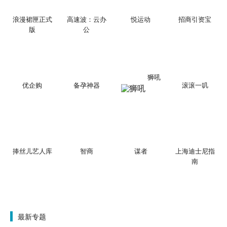
浪漫裙匣正式
高速波：云办
悦运动
招商引资宝
版
公
狮吼
优企购
备孕神器
滚滚一叽
捧丝儿艺人库
智商
谋者
上海迪士尼指
南
最新专题