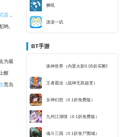
狮吼
武器
，
滚滚一叽
配哟。
BT手游
去为最
诛神世界（内置火影0.05折买断版）
上醒
王者霸业（战神无双超变）
击
荒岛
女神幻想（0.1折免费版）
九州江湖情（0.1折免费版）
魂斗三国（0.1折丧尸围城）