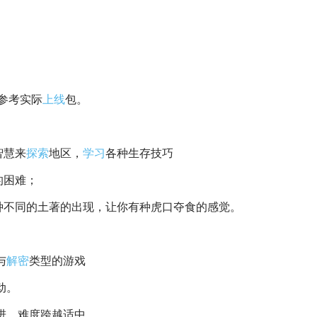
参考实际
上线
包。
智慧来
探索
地区，
学习
各种生存技巧
的困难；
种不同的土著的出现，让你有种虎口夺食的感觉。
与
解密
类型的游戏
动。
进，难度跨越适中