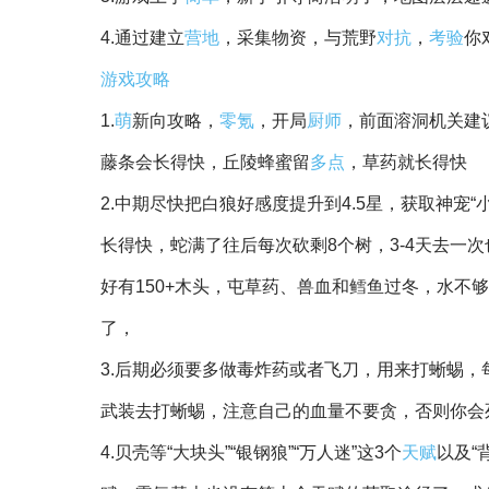
4.通过建立
营地
，采集物资，与荒野
对抗
，
考验
你
游戏攻略
1.
萌
新向攻略，
零氪
，开局
厨师
，前面溶洞机关建
藤条会长得快，丘陵蜂蜜留
多点
，草药就长得快
2.中期尽快把白狼好感度提升到4.5星，获取神宠
长得快，蛇满了往后每次砍剩8个树，3-4天去一
好有150+木头，屯草药、兽血和鳕鱼过冬，水不够
了，
3.后期必须要多做毒炸药或者飞刀，用来打蜥蜴
武装去打蜥蜴，注意自己的血量不要贪，否则你会
4.贝壳等“大块头”“银钢狼”“万人迷”这3个
天赋
以及“