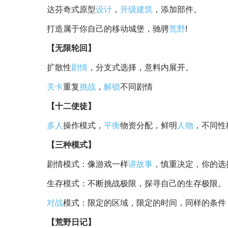
达芬奇式原型
设计
，
升级
建筑
，添加部件。
打造属于你自己的移动城堡，驰骋
荒野
!
【无限轮回】
扩散性
剧情
，分支式选择，意料内展开。
关卡
重复
挑战
，
解锁
不同剧情
【十二使徒】
多人
操作模式，
平衡
物资分配，鲜明
人物
，不同性
【三种模式】
剧情模式：像游戏一样
讲
故事
，慎重决定，你的选
生存模式：不断挑战极限，探寻自己的生存极限。
对战
模式：限定的区域，限定的时间，同样的条件
【荒野日记】