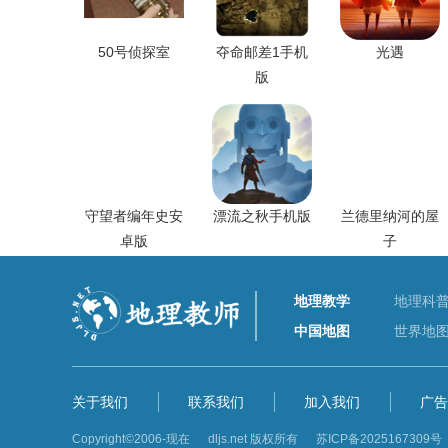
50号侦探室
夺命邮差1手机
光遇
版
守望者编年史安
漂流之秋手机版
兰德里纳河的屋
卓版
子
地理教学
地理科
中国地图
世界地
关于我们
联系我们
加入我们
广告
Copyright©2006-现在 dljs.net 版权所有
苏ICP备2025167309号