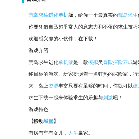
荒岛
求生
进化
单机
版
，给你一个最真实的
荒岛求生
你要凭借自己超乎常人的意志力和不俗的求生技巧
欢迎感兴趣的小伙伴，在下载！
游戏介绍
荒岛求生进化
单机版
是一款
模拟
类
冒险
探险
养成
游
终目标的游戏。玩家扮演着一名狂热的探险家，行
来。岛上
资源
丰富只要有足够的时间，你就可以
建
求生下载一起来体验求生的乐趣与
刺激
吧！
游戏特色
【移动
城堡
】
有房有车有女儿，
人生
赢家。