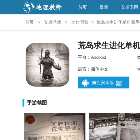
首页
最新
安卓应用
首页
>
安卓游戏
>
动作冒险
>
荒岛求生进化单机版手游
荒岛求生进化单
平台：Android
语言：简体中文
前往安卓版
手游截图