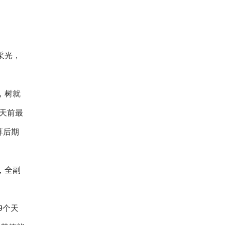
采光，
，树就
0天前最
算后期
，全副
9个天