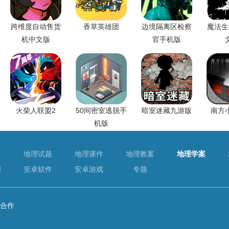
跨维度自动售货
香草英雄团
边境隔离区检察
魔法生
机中文版
官手机版
火柴人联盟2
50间密室逃脱手
暗室迷藏九游版
南方
机版
普
地理试题
地理课件
地理教案
地理学案
图
安卓软件
安卓游戏
专题
合作