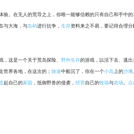
体验。在无人的荒导之上，你唯一能够信赖的只有自己和手中的
在与大海，与
岛屿
进行抗争，
生存
资料来之不易，要记得合理分
戏，这是一个关于荒岛探险、
野外生存
的游戏，以活下去、逃出
走世界各地，在这次的；
旅途
中船沉了，你在一个
小岛
上的
沙滩
造
起自己的
家园
，抵御野兽的侵袭，
经营
自己的
牧场
与
农场
。
点