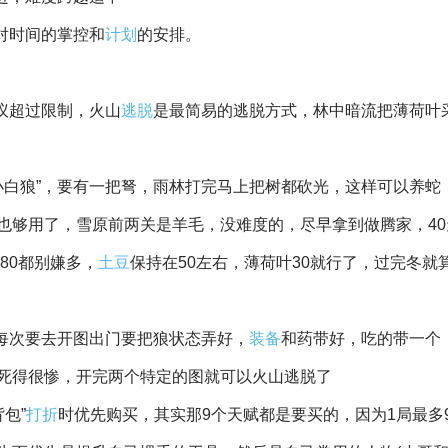
对时间的掌控和
计划
的安排。
议超过限制，火山
逃脱
是最简易的逃脱方式，林中暗流把薄荷叶
“小白狼”，要有一把弩，雨林打完马上把树都砍光，这样可以养蛇
次也够用了，雪原前两关是羊毛，没难度的，尽早拿到做腾家，4
80都别嫌多，
土豆
保持在50左右，薄荷叶30就行了，过完冬就
，每次要去开图出门要把狼状态弄好，
装备
和药带好，吃的带一个
死得很惨，开完两个特定的图就可以火山逃脱了
背包”
打折
时优先购买，其实那9个天赋都是要买的，因为1局最多