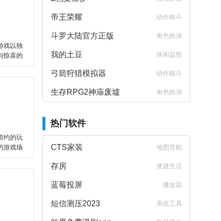
帝王荣耀
动作格斗
斗罗大陆官方正版
角色扮演
游戏以独
我的土豆
休闲益智
与惊喜的
弓箭狩猎模拟器
动作格斗
生存RPG2神庙废墟
角色扮演
热门软件
简约的玩
CTS家装
的游戏场
地图导航
存房
便捷生活
蓝莓投屏
播放器
短信测压2023
系统工具