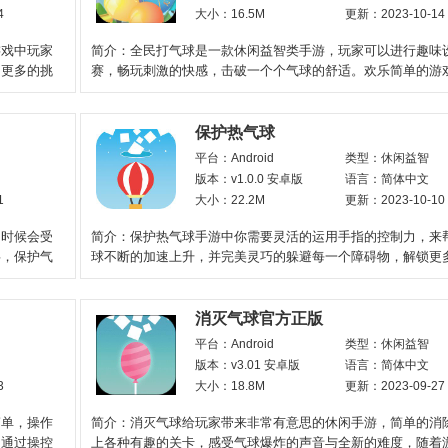
4
大小：16.5M
更新：2023-10-14
游戏中玩家
简介：全民打气球是一款休闲益智类手游，玩家可以进行趣味
，更多的挑
赛，畅玩刺激的快感，击破一个个气球的舒适。欢乐简单的游
游戏中玩家还可以与其他
保护热气球
平台：Android
类型：休闲益智
版本：v1.0.0 安卓版
语言：简体中文
1
大小：22.2M
更新：2023-10-10
的时候会受
简介：保护热气球手游中你需要灵活的运用手指的控制力，来
碍，保护气
球不断的加速上升，并完美灵巧的躲避每一个障碍物，解锁更
关卡来体验不同的游
消灭气球官方正版
平台：Android
类型：休闲益智
版本：v3.01 安卓版
语言：简体中文
3
大小：18.8M
更新：2023-09-27
简单，操作
简介：消灭气球给玩家带来非常有意思的休闲手游，简单的消
中通过操控
上各种有趣的关卡，感受气球爆炸的声音与全新的难度，随着