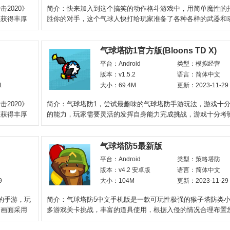
2020》
简介：快来加入到这个搞笑的动作格斗游戏中，用简单魔性的
以获得丰厚
胜你的对手，这个气球人快打给玩家准备了各种各样的武器和
式，你要在这里拿出你
气球塔防1官方版(Bloons TD X)
平台：Android
类型：模拟经营
版本：v1.5.2
语言：简体中文
1
大小：69.4M
更新：2023-11-29
2020》
简介：气球塔防1，尝试最趣味的气球塔防手游玩法，游戏十
以获得丰厚
的能力，玩家需要灵活的发挥自身能力完成挑战，游戏十分考
策略对战能力，玩家需
气球塔防5最新版
平台：Android
类型：策略塔防
版本：v4.2 安卓版
语言：简体中文
9
大小：104M
更新：2023-11-29
的手游，玩
简介：气球塔防5中文手机版是一款可玩性极强的猴子塔防类
个画面采用
多游戏关卡挑战，丰富的道具使用，根据入侵的情况合理布置
垒，搭配好的武器装