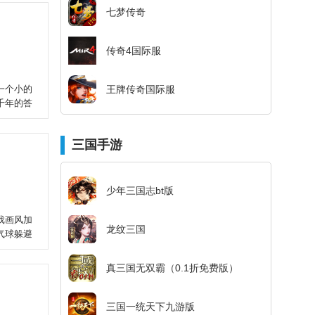
七梦传奇
传奇4国际服
一个小的
王牌传奇国际服
千年的答
三国手游
少年三国志bt版
戏画风加
龙纹三国
气球躲避
真三国无双霸（0.1折免费版）
三国一统天下九游版