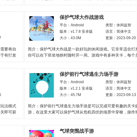
程难度将会越来越大
保护气球大作战游戏
平台：Android
类型：休闲益智
版本：v1.7.8 安卓版
语言：简体中文
7
大小：43.0M
更新：2023-09-20
劫需要将自
简介：保护气球大作战是一款好玩的休闲游戏。它非常适合打
对于有打发
你可以在下班坐地铁时随时开一局。游戏中有多种关卡，每个
都不同，你需要使用
保护前行气球逃生力场手游
平台：Android
类型：休闲益智
版本：v1.2.1 安卓版
语言：简体中文
6
大小：45.7M
更新：2023-09-13
戏玩法模式
简介：保护前行气球逃生力场手游是可以完成可爱有趣的关卡
通关即可获
游，在这里大家可以保护气球从危机四伏的场景中穿梭，操作
趣，实用性很强，大家在
气球突围战手游