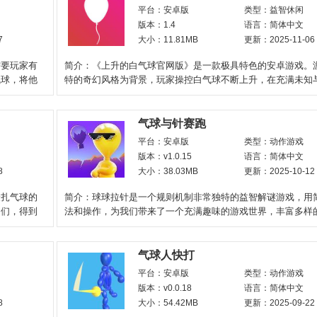
平台：安卓版
类型：益智休闲
版本：1.4
语言：简体中文
7
大小：11.81MB
更新：2025-11-06
需要玩家有
简介：《上升的白气球官网版》是一款极具特色的安卓游戏。
气球，将他
特的奇幻风格为背景，玩家操控白气球不断上升，在充满未知
天空世界中展开冒
气球与针赛跑
平台：安卓版
类型：动作游戏
版本：v1.0.15
语言：简体中文
8
大小：38.03MB
更新：2025-10-12
验扎气球的
简介：球球拉针是一个规则机制非常独特的益智解谜游戏，用
它们，得到
法和操作，为我们带来了一个充满趣味的游戏世界，丰富多样
景，不同难度的关卡，给
气球人快打
平台：安卓版
类型：动作游戏
版本：v0.0.18
语言：简体中文
8
大小：54.42MB
更新：2025-09-22