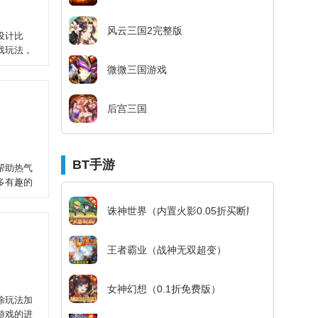
风云三国2完整版
设计比
戏玩法，
微微三国游戏
后宫三国
BT手游
帮助热气
多有趣的
诛神世界（内置火影0.05折买断版）
王者霸业（战神无双超变）
女神幻想（0.1折免费版）
除玩法加
游戏的进