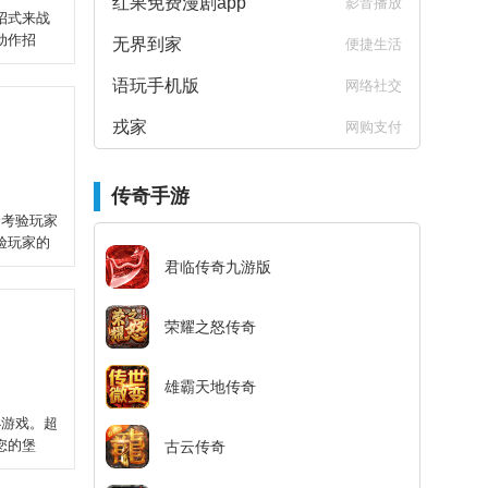
红果免费漫剧app
影音播放
招式来战
动作招
无界到家
便捷生活
语玩手机版
网络社交
戎家
网购支付
传奇手游
分考验玩家
验玩家的
君临传奇九游版
荣耀之怒传奇
雄霸天地传奇
小游戏。超
您的堡
古云传奇