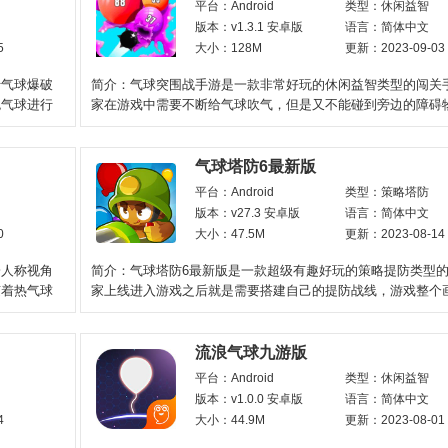
平台：Android
类型：休闲益智
版本：v1.3.1 安卓版
语言：简体中文
5
大小：128M
更新：2023-09-03
行气球爆破
简介：气球突围战手游是一款非常好玩的休闲益智类型的闯关
色气球进行
家在游戏中需要不断给气球吹气，但是又不能碰到旁边的障碍
就会爆炸，非常考验玩
气球塔防6最新版
平台：Android
类型：策略塔防
版本：v27.3 安卓版
语言：简体中文
0
大小：47.5M
更新：2023-08-14
一人称视角
简介：气球塔防6最新版是一款超级有趣好玩的策略提防类型
随着热气球
家上线进入游戏之后就是需要搭建自己的提防战线，游戏整个
3D技术设计，场景
流浪气球九游版
平台：Android
类型：休闲益智
版本：v1.0.0 安卓版
语言：简体中文
4
大小：44.9M
更新：2023-08-01