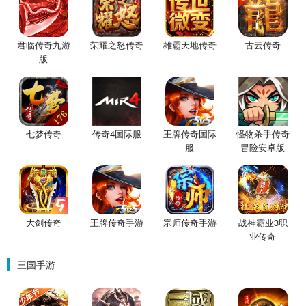
君临传奇九游
荣耀之怒传奇
雄霸天地传奇
古云传奇
版
七梦传奇
传奇4国际服
王牌传奇国际
怪物杀手传奇
服
冒险安卓版
大剑传奇
王牌传奇手游
宗师传奇手游
战神霸业3职
业传奇
三国手游