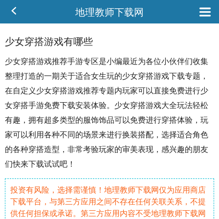
地理教师下载网
少女穿搭游戏有哪些
少女
穿搭
游戏推荐
手游
专区是小编最近为各位小伙伴们
收集
整理
打造的一期关于适合
女生
玩的
少女穿搭
游戏下载专题，
在自定义少女穿搭游戏推荐专题内玩家可以直接
免费
进行少
女穿搭手游免费下载安装体验。少女穿搭游戏大全玩法
轻松
有趣
，拥有超多类型的服饰饰品可以免费进行穿搭体验，玩
家可以利用各种不同的场景来进行
换装
搭配，选择适合
角色
的各种穿搭造型，非常
考验
玩家的审美表现，感兴趣的朋友
们快来下载试试吧！
投资有风险，选择需谨慎！地理教师下载网仅为应用商店
下载平台，与第三方应用之间不存在任何关联关系，不提
供任何担保或承诺。第三方应用内容不受地理教师下载网