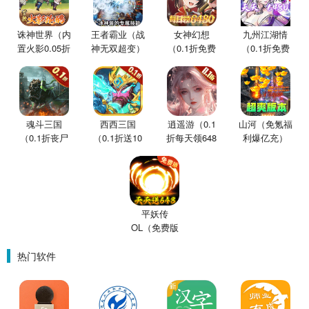
诛神世界（内
王者霸业（战
女神幻想
九州江湖情
置火影0.05折
神无双超变）
（0.1折免费
（0.1折免费
买断版）
版）
版）
魂斗三国
西西三国
逍遥游（0.1
山河（免氪福
（0.1折丧尸
（0.1折送10
折每天领648
利爆亿充）
围城）
星魔赵云）
金票）
平妖传
OL（免费版
0.1折鬼灭之
刃）
热门软件