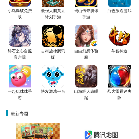
小鸟爆破免费
最强大脑黄豆
蜀山传奇腾讯
白色旅途游戏
版
计划手游
手游
绯石之心台服
古树旋律腾讯
自由幻想体验
斗智神途
客户端
版
服
一起玩球球手
快发游戏平台
山海经人猿崛
烈火雷霆迷失
游
起
版
最新专题