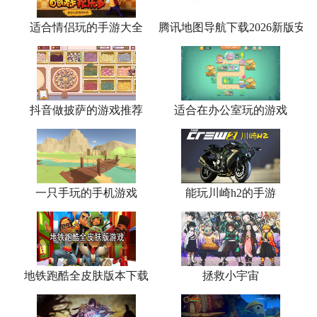
适合情侣玩的手游大全
腾讯地图导航下载2026新版安装
抖音做披萨的游戏推荐
适合在办公室玩的游戏
一只手玩的手机游戏
能玩川崎h2的手游
地铁跑酷全皮肤版本下载
拯救小宇宙