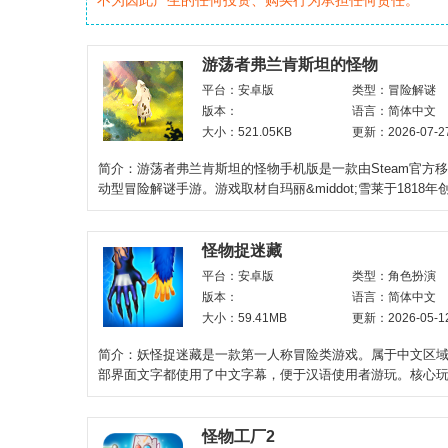
不为因此产生的任何投资、购买行为承担任何责任。
游荡者弗兰肯斯坦的怪物
平台：安卓版
类型：冒险解谜
版本：
语言：简体中文
大小：521.05KB
更新：2026-07-2
简介：游荡者弗兰肯斯坦的怪物手机版是一款由Steam官方
动型冒险解谜手游。游戏取材自玛丽&middot;雪莱于1818
经典《科学
怪物捉迷藏
平台：安卓版
类型：角色扮演
版本：
语言：简体中文
大小：59.41MB
更新：2026-05-1
简介：妖怪捉迷藏是一款第一人称冒险类游戏。属于中文区
部界面文字都使用了中文字幕，便于汉语使用者游玩。核心
猫猫展开，挑战者在
怪物工厂2