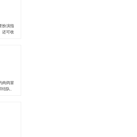
要扮演指
。还可收
的肉鸽冒
群结队、