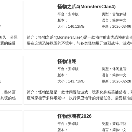
怪物之爪4(MonstersClae4)
平台：安卓版
类型：冒险解谜
版本：
语言：简体中文
7
大小：146.12MB
更新：2026-03-06
画风十分黑
简介：怪物之爪4(MonstersClae4)是一款动作射击类恐怖射
翼翼的躲避
要在充满恐怖氛围的环境中，与各类怪物展开激烈战斗。游戏
了多种任务，有救
怪物追逐
平台：安卓版
类型：休闲益智
版本：
语言：简体中文
1
大小：143.71MB
更新：2026-02-28
戏，整体画
简介：怪物追逐是一款休闲冒险游戏，玩家化身精英捕猎者，
临其境的感
座驾穿梭于多样场景中，执行保卫地球的狩猎任务。需要精准
制与弹药管理，在武器
怪物惊魂夜2026
平台：安卓版
类型：策略塔防
版本：
语言：简体中文