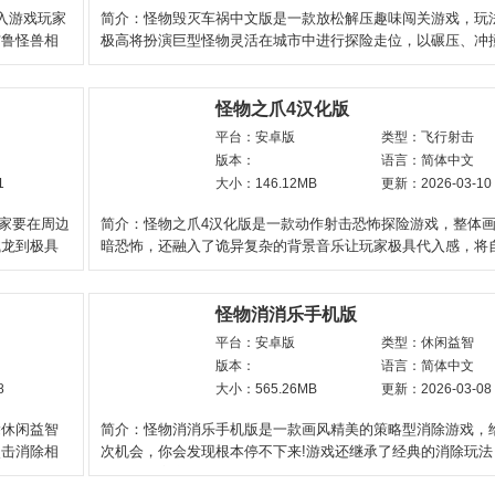
进入游戏玩家
简介：怪物毁灭车祸中文版是一款放松解压趣味闯关游戏，玩
布鲁怪兽相
极高将扮演巨型怪物灵活在城市中进行探险走位，以碾压、冲
等方式摧毁坍塌建
怪物之爪4汉化版
平台：安卓版
类型：飞行射击
版本：
语言：简体中文
1
大小：146.12MB
更新：2026-03-10
玩家要在周边
简介：怪物之爪4汉化版是一款动作射击恐怖探险游戏，整体
贼龙到极具
暗恐怖，还融入了诡异复杂的背景音乐让玩家极具代入感，将
于各个地图场景中
怪物消消乐手机版
平台：安卓版
类型：休闲益智
版本：
语言：简体中文
8
大小：565.26MB
更新：2026-03-08
除休闲益智
简介：怪物消消乐手机版是一款画风精美的策略型消除游戏，
点击消除相
次机会，你会发现根本停不下来!游戏还继承了经典的消除玩法
凑相同图案完成消