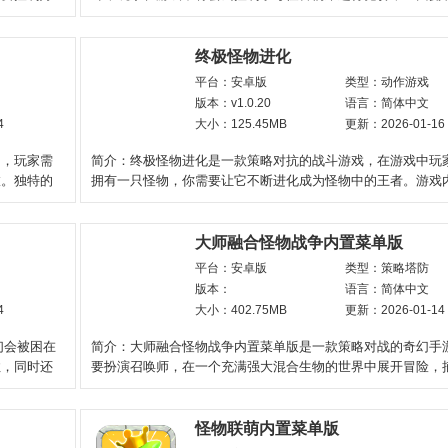
游戏关卡，每一关的
终极怪物进化
平台：安卓版
类型：动作游戏
版本：v1.0.20
语言：简体中文
4
大小：125.45MB
更新：2026-01-16
中，玩家需
简介：终极怪物进化是一款策略对抗的战斗游戏，在游戏中玩
旅。独特的
拥有一只怪物，你需要让它不断进化成为怪物中的王者。游戏
将会操控者怪物在
大师融合怪物战争内置菜单版
平台：安卓版
类型：策略塔防
版本：
语言：简体中文
4
大小：402.75MB
更新：2026-01-14
们会被困在
简介：大师融合怪物战争内置菜单版是一款策略对战的奇幻手
住，同时还
要扮演召唤师，在一个充满强大混合生物的世界中展开冒险，
独特怪物，使用策略布
怪物联萌内置菜单版