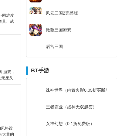
风云三国2完整版
不同难度
道具、武
微微三国游戏
后宫三国
BT手游
斗游戏，
分魔性无厘头，
诛神世界（内置火影0.05折买断版）
王者霸业（战神无双超变）
女神幻想（0.1折免费版）
的风格设
有大量的