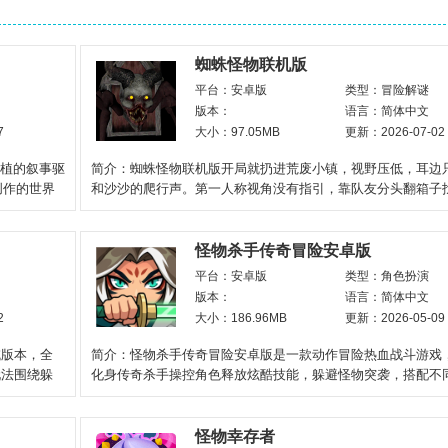
蜘蛛怪物联机版
平台：安卓版
类型：冒险解谜
版本：
语言：简体中文
7
大小：97.05MB
更新：2026-07-02
移植的叙事驱
简介：蜘蛛怪物联机版开局就扔进荒废小镇，视野压低，耳边
年创作的世界
和沙沙的爬行声。第一人称视角没有指引，靠队友分头翻箱子
解谜环节不算难，多数
怪物杀手传奇冒险安卓版
平台：安卓版
类型：角色扮演
版本：
语言：简体中文
2
大小：186.96MB
更新：2026-05-09
域版本，全
简介：怪物杀手传奇冒险安卓版是一款动作冒险热血战斗游戏
玩法围绕躲
化身传奇杀手操控角色释放炫酷技能，躲避怪物突袭，搭配不
技能组合，应对千奇百
怪物幸存者