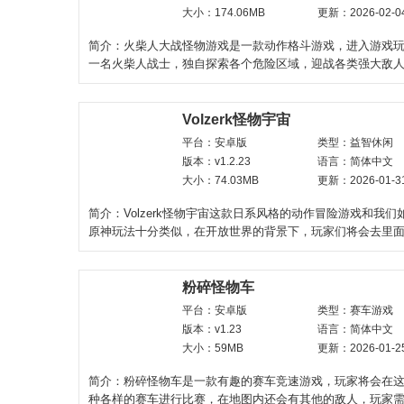
大小：174.06MB
更新：2026-02-0
简介：火柴人大战怪物游戏是一款动作格斗游戏，进入游戏
一名火柴人战士，独自探索各个危险区域，迎战各类强大敌
提的是，角色可以通过
Volzerk怪物宇宙
平台：安卓版
类型：益智休闲
版本：v1.2.23
语言：简体中文
大小：74.03MB
更新：2026-01-3
简介：Volzerk怪物宇宙这款日系风格的动作冒险游戏和我们
原神玩法十分类似，在开放世界的背景下，玩家们将会去里
冒险，招募各种实
粉碎怪物车
平台：安卓版
类型：赛车游戏
版本：v1.23
语言：简体中文
大小：59MB
更新：2026-01-2
简介：粉碎怪物车是一款有趣的赛车竞速游戏，玩家将会在
种各样的赛车进行比赛，在地图内还会有其他的敌人，玩家