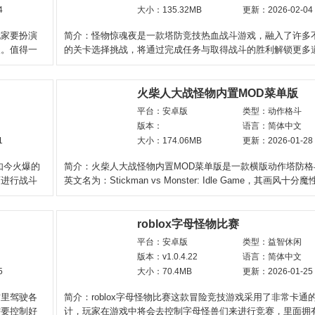
4
大小：135.32MB
更新：2026-02-04
玩家要扮演
简介：怪物惊魂夜是一款塔防竞技热血战斗游戏，融入了许多
人。值得一
的关卡选择挑战，将通过完成任务与取得战斗的胜利解锁更多
器、资源等进行布
火柴人大战怪物内置MOD菜单版
平台：安卓版
类型：动作格斗
版本：
语言：简体中文
1
大小：174.06MB
更新：2026-01-28
如今火爆的
简介：火柴人大战怪物内置MOD菜单版是一款横版动作塔防格
面进行战斗
英文名为：Stickman vs Monster: Idle Game，其画风十
玩家将化身为手持光
roblox字母怪物比赛
平台：安卓版
类型：益智休闲
版本：v1.0.4.22
语言：简体中文
5
大小：70.4MB
更新：2026-01-25
这里驾驶各
简介：roblox字母怪物比赛这款冒险竞技游戏采用了非常卡通
需要控制好
计，玩家在游戏中将会去控制字母怪兽们来进行竞赛，里面拥