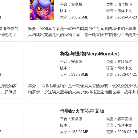
平台：安卓版
类型：动作格斗
版本：
语言：简体中文
4
大小：160.26MB
更新：2026-04-23
防御怪物与
简介：怪物幸存者是一款融合肉鸽与生存元素的动作冒险游戏
部怪物均可
风构建出充满危机的怪物世界，每一轮冒险都有随机生成的关
件。进入怪物幸存者
梅格与怪物(MegsMonster)
平台：安卓版
类型：冒险解谜
版本：
语言：简体中文
3
大小：199.79MB
更新：2026-04-21
化身魔物罗
简介：《梅格与怪物》是一款像素风冒险游戏，玩家扮演身强
任。罗伊拥
物罗伊，护送误入魔界的人类少女梅格重返地面世界，战斗并
求胜利，需要时刻关注
怪物毁灭车祸中文版
平台：安卓版
类型：赛车竞速
版本：
语言：简体中文
7
大小：153.01MB
更新：2026-03-15