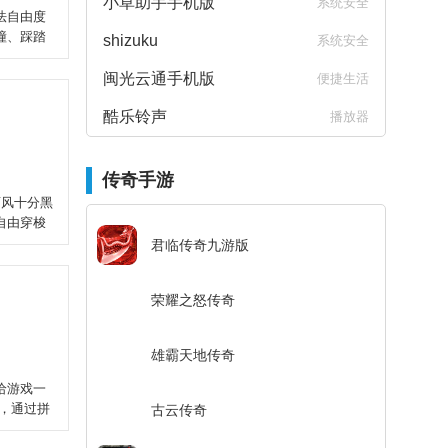
小草助手手机版
系统安全
法自由度
撞、踩踏
shizuku
系统安全
闽光云通手机版
便捷生活
酷乐铃声
播放器
传奇手游
画风十分黑
自由穿梭
君临传奇九游版
荣耀之怒传奇
雄霸天地传奇
给游戏一
，通过拼
古云传奇