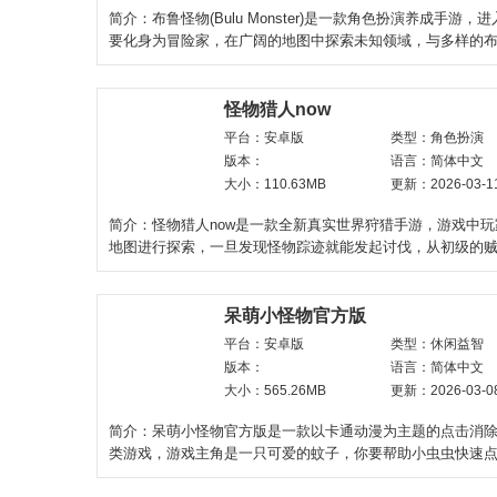
简介：布鲁怪物(Bulu Monster)是一款角色扮演养成手游，
要化身为冒险家，在广阔的地图中探索未知领域，与多样的
遇、收集和训练它
怪物猎人now
平台：安卓版
类型：角色扮演
版本：
语言：简体中文
大小：110.63MB
更新：2026-03-1
简介：怪物猎人now是一款全新真实世界狩猎手游，游戏中
地图进行探索，一旦发现怪物踪迹就能发起讨伐，从初级的
威胁的雌火龙，总计1
呆萌小怪物官方版
平台：安卓版
类型：休闲益智
版本：
语言：简体中文
大小：565.26MB
更新：2026-03-0
简介：呆萌小怪物官方版是一款以卡通动漫为主题的点击消
类游戏，游戏主角是一只可爱的蚊子，你要帮助小虫虫快速
同属性的图案。如