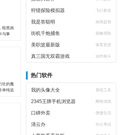
狩猎探险模拟器
飞行射击
我是答聪明
休闲益智
，暗黑画
街机千炮捕鱼
策略塔防
卡与事
美职篮最新版
体育竞技
真三国无双霸游戏
动作格斗
热门软件
力壮的魔
我的头像大全
非单纯追
系统工具
2345王牌手机浏览器
网络浏览
口碑外卖
便捷生活
清云办
办公考试