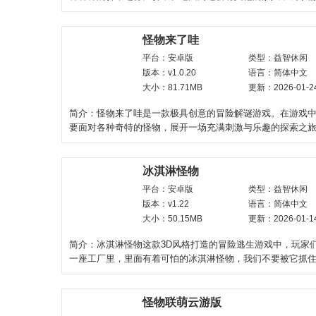
自己赛车的方向和平
怪物来了哇
平台：安卓版
类型：益智休闲
版本：v1.0.20
语言：简体中文
大小：81.71MB
更新：2026-01-2
简介：怪物来了哇是一款极具创意的冒险解谜游戏。在游戏
要面对各种奇特的怪物，展开一场充满刺激与乐趣的探索之
画风和丰富的关卡
冰淇淋怪物
平台：安卓版
类型：益智休闲
版本：v1.22
语言：简体中文
大小：50.15MB
更新：2026-01-1
简介：冰淇淋怪物这款3D风格打造的冒险逃生游戏中，玩家
一座工厂里，里面有着可怕的冰淇淋怪物，我们不要被它抓
要去寻找各种逃生的线
怪物联萌云游版