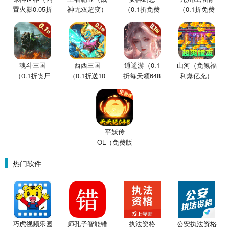
置火影0.05折
神无双超变）
（0.1折免费
（0.1折免费
买断版）
版）
版）
魂斗三国
西西三国
逍遥游（0.1
山河（免氪福
（0.1折丧尸
（0.1折送10
折每天领648
利爆亿充）
围城）
星魔赵云）
金票）
平妖传
OL（免费版
0.1折鬼灭之
刃）
热门软件
师孔子智能错
执法资格
公安执法资格
巧虎视频乐园