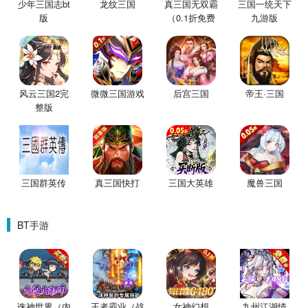
少年三国志bt
龙纹三国
真三国无双霸
三国一统天下
版
（0.1折免费
九游版
版）
风云三国2完
微微三国游戏
后宫三国
帝王·三国
整版
三国群英传
真三国快打
三国大英雄
魔兽三国
BT手游
诛神世界（内
王者霸业（战
女神幻想
九州江湖情