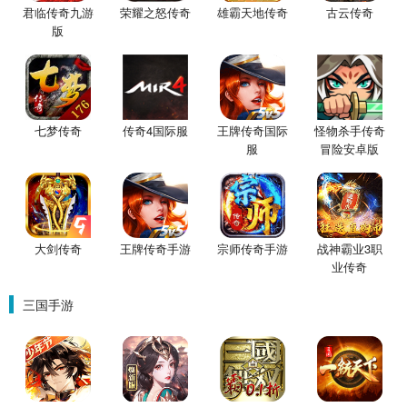
君临传奇九游
荣耀之怒传奇
雄霸天地传奇
古云传奇
版
七梦传奇
传奇4国际服
王牌传奇国际
怪物杀手传奇
服
冒险安卓版
大剑传奇
王牌传奇手游
宗师传奇手游
战神霸业3职
业传奇
三国手游