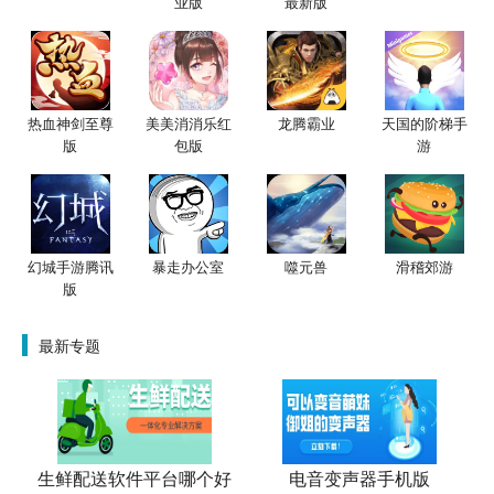
业版
最新版
热血神剑至尊
美美消消乐红
龙腾霸业
天国的阶梯手
版
包版
游
幻城手游腾讯
暴走办公室
噬元兽
滑稽郊游
版
最新专题
生鲜配送软件平台哪个好
电音变声器手机版