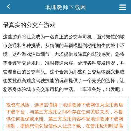
地理教师下载网
最真实的公交车游戏
这些游戏将让您成为一名真正的
公交
车司机，面对繁忙的
城
市
交通
和各种
挑战
。从精细的车辆模型到栩栩如生的城市环
境，这些游戏注重细节，力求提供最逼真的
驾驶
感受。您将
需要遵守交通规则、准时接送乘客、处理各种突发情况，并
管理自己的
公交车
队。这个合集为那些对公交
运输
感兴趣或
想要挑战
高难度
驾驶
技能
的玩家提供了一个完美的选择，让
您亲身体验城市公交车司机的生活。上车准备好，出发吧！
投资有风险，选择需谨慎！地理教师下载网仅为应用商店
下载平台，与第三方应用之间不存在任何关联关系，不提
供任何担保或承诺。第三方应用内容不受地理教师下载网
控制，提醒您切勿轻信他人让您下载，在使用应用时提高