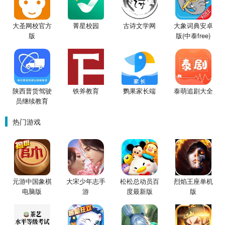
大圣网校官方
菁星校园
古诗文学网
大象词典安卓
版
版(中泰free)
陕西普货驾驶
铁斧教育
鹦果家长端
泰萌追剧大全
员继续教育
热门游戏
元游中国象棋
大宋少年志手
松松总动员百
烈焰王座单机
电脑版
游
度最新版
版