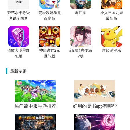
茶艺水平等级
究极数码暴龙
毒江湖
小兵三国九游
考试全国卷
百度版
最新版
猜歌大明星红
神庙逃亡2元
幻想隋唐传满
超级消消乐
包版
旦节版
v版
最新专题
热门简中服手游推荐
好用的卖书app有哪些