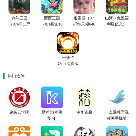
魂斗三国
西西三国
逍遥游（0.1
山河（免氪福
（0.1折丧尸
（0.1折送10
折每天领648
利爆亿充）
围城）
星魔赵云）
金票）
平妖传
OL（免费版
0.1折鬼灭之
刃）
热门软件
建筑云学院
易考言(考研
中华古籍
一点通教学视
复习)
频网手机版