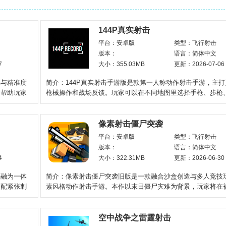
144P真实射击
平台：安卓版
类型：飞行射击
版本：
语言：简体中文
7
大小：355.03MB
更新：2026-07-06
应与精准度
简介：144P真实射击手游版是款第一人称动作射击手游，主
，帮助玩家
枪械操作和战场反馈。玩家可以在不同地图里选择手枪、步枪
枪、火箭筒等武器
像素射击僵尸突袭
平台：安卓版
类型：飞行射击
版本：
语言：简体中文
4
大小：322.31MB
更新：2026-06-30
击融为一体
简介：像素射击僵尸突袭旧版是一款融合沙盒创造与多人竞技
搭配紧张刺
素风格动作射击手游。本作以末日僵尸灾难为背景，玩家将在
卷的像素世界中
空中战争之雷霆射击