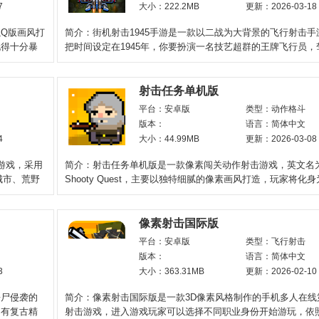
7
大小：222.2MB
更新：2026-03-18
Q版画风打
简介：街机射击1945手游是一款以二战为大背景的飞行射击手
玩得十分暴
把时间设定在1945年，你要扮演一名技艺超群的王牌飞行员，
爱的战机穿梭于浓烟
射击任务单机版
平台：安卓版
类型：动作格斗
版本：
语言：简体中文
4
大小：44.99MB
更新：2026-03-08
游戏，采用
简介：射击任务单机版是一款像素闯关动作射击游戏，英文名
城市、荒野
Shooty Quest，主要以独特细腻的像素画风打造，玩家将化
勇者中解锁更多冷兵器、弓
像素射击国际版
平台：安卓版
类型：飞行射击
版本：
语言：简体中文
3
大小：363.31MB
更新：2026-02-10
丧尸侵袭的
简介：像素射击国际版是一款3D像素风格制作的手机多人在线
拥有复古精
射击游戏，进入游戏玩家可以选择不同职业身份开始游玩，依