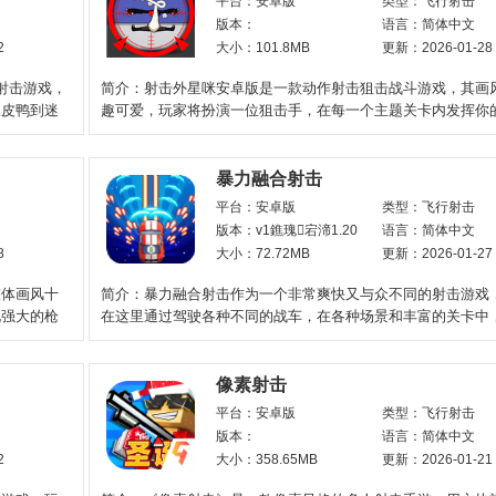
平台：安卓版
类型：飞行射击
版本：
语言：简体中文
2
大小：101.8MB
更新：2026-01-28
射击游戏，
简介：射击外星咪安卓版是一款动作射击狙击战斗游戏，其画
橡皮鸭到迷
趣可爱，玩家将扮演一位狙击手，在每一个主题关卡内发挥你
睛，操控狙击枪瞄准扫
暴力融合射击
平台：安卓版
类型：飞行射击
版本：v1鐎瑰宕渧1.20
语言：简体中文
8
大小：72.72MB
更新：2026-01-27
整体画风十
简介：暴力融合射击作为一个非常爽快又与众不同的射击游戏
化强大的枪
在这里通过驾驶各种不同的战车，在各种场景和丰富的关卡中
不同的敌人的对抗，融
像素射击
平台：安卓版
类型：飞行射击
版本：
语言：简体中文
2
大小：358.65MB
更新：2026-01-21