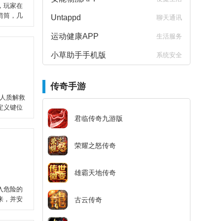
，玩家在
箭筒，几
Untappd
聊天通讯
运动健康APP
生活服务
小草助手手机版
系统安全
传奇手游
人质解救
定义键位
君临传奇九游版
荣耀之怒传奇
雄霸天地传奇
入危险的
来，并安
古云传奇