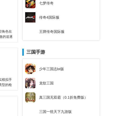
七梦传奇
传奇4国际服
控角色在
王牌传奇国际服
激的追逐
三国手游
少年三国志bt版
实模拟手
龙纹三国
类型的枪
真三国无双霸（0.1折免费版）
三国一统天下九游版