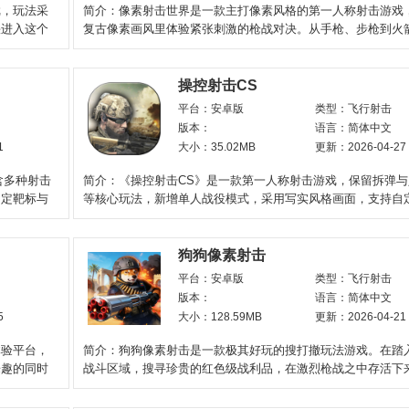
戏，玩法采
简介：像素射击世界是一款主打像素风格的第一人称射击游戏
快进入这个
复古像素画风里体验紧张刺激的枪战对决。从手枪、步枪到火
十种武器各有专属
操控射击CS
平台：安卓版
类型：飞行射击
版本：
语言：简体中文
1
大小：35.02MB
更新：2026-04-27
含多种射击
简介：《操控射击CS》是一款第一人称射击游戏，保留拆弹与
固定靶标与
等核心玩法，新增单人战役模式，采用写实风格画面，支持自
与陀螺仪瞄准，枪械后坐
狗狗像素射击
平台：安卓版
类型：飞行射击
版本：
语言：简体中文
5
大小：128.59MB
更新：2026-04-21
体验平台，
简介：狗狗像素射击是一款极其好玩的搜打撤玩法游戏。在踏
乐趣的同时
战斗区域，搜寻珍贵的红色级战利品，在激烈枪战之中存活下
全抵达撤离地点。每