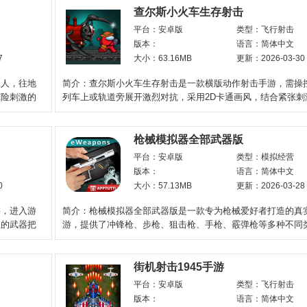
查尔斯小火车生存射击
平台：安卓版
类型：飞行射击
版本：
语言：简体中文
7
大小：63.16MB
更新：2026-03-30
工人，往地
简介：查尔斯小火车生存射击是一款横版动作射击手游，需操
惊险刺激的
列车上或轨道旁展开激烈对抗，采用2D卡通画风，结合紧张刺
战与资源收集机制，要
枪械模拟器全部武器版
平台：安卓版
类型：模拟经营
版本：
语言：简体中文
0
大小：57.13MB
更新：2026-03-28
游，进入游
简介：枪械模拟器全部武器版是一款专为枪械爱好者打造的真
里的武器把
游，提供了冲锋枪、步枪、狙击枪、手枪、霰弹枪等多种不同
支，还允许你对这
街机射击1945手游
平台：安卓版
类型：飞行射击
版本：
语言：简体中文