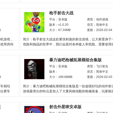
好进行服装搭配、
枪手射击大战
平台：安卓版
类型：动作游戏
版本：v1.0.20
语言：简体中文
6
大小：67.34MB
更新：2026-02-04
手机游戏，
简介：枪手射击大战这款紧张刺激的射击游戏，让大家置身于
，使用房间
危险和挑战的世界中，我们会面对各种敌人和危险。需要使用
击技能和反应能力
暴力迪吧枪械拓展模组合集版
平台：安卓版
类型：飞行射击
版本：
语言：简体中文
4
大小：189.88MB
更新：2026-02-03
赛车相结
简介：暴力迪吧枪械拓展模组合集版是一款超级好玩的动作射
一位赛车
游戏最突出的特点是加入了大量风格炫酷的枪械装备，玩家能
打造属于自己的强
版
射击外星咪安卓版