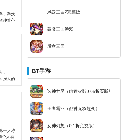
风云三国2完整版
游，游戏
驾驶着心
微微三国游戏
后宫三国
BT手游
为：
身为强大的
诛神世界（内置火影0.05折买断版）
王者霸业（战神无双超变）
女神幻想（0.1折免费版）
第一人称
照个人喜