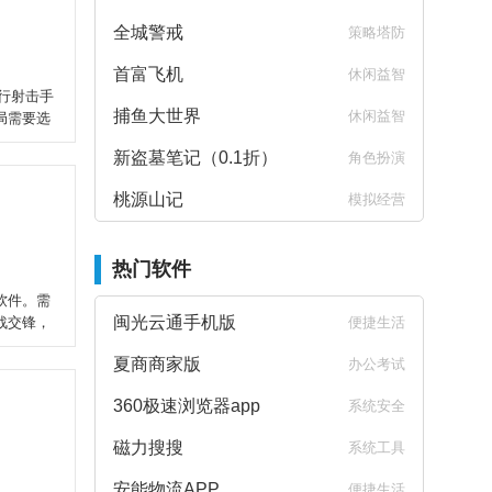
全城警戒
策略塔防
首富飞机
休闲益智
行射击手
捕鱼大世界
休闲益智
局需要选
新盗墓笔记（0.1折）
角色扮演
桃源山记
模拟经营
热门软件
软件。需
闽光云通手机版
战交锋，
便捷生活
夏商商家版
办公考试
360极速浏览器app
系统安全
磁力搜搜
系统工具
安能物流APP
便捷生活