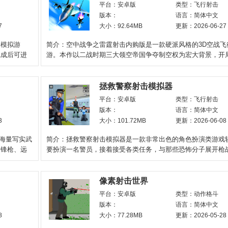
平台：安卓版
类型：飞行射击
版本：
语言：简体中文
7
大小：92.64MB
更新：2026-06-27
击模拟游
简介：空中战争之雷霆射击内购版是一款硬派风格的3D空战飞
完成后可进
游。本作以二战时期三大领空帝国争夺制空权为宏大背景，开
择其中一个帝国
拯救警察射击模拟器
平台：安卓版
类型：飞行射击
版本：
语言：简体中文
3
大小：101.72MB
更新：2026-06-08
录海量写实武
简介：拯救警察射击模拟器是一款非常出色的角色扮演类游戏
冲锋枪、远
要扮演一名警员，接着接受各类任务，与那些恐怖分子展开枪
借此解救被挟持的人
像素射击世界
平台：安卓版
类型：动作格斗
版本：
语言：简体中文
8
大小：77.28MB
更新：2026-05-28