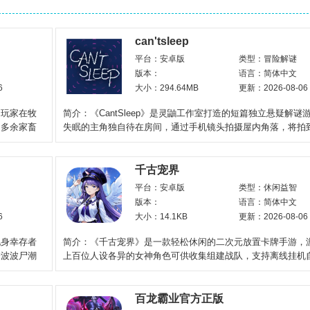
can'tsleep
平台：安卓版
类型：冒险解谜
版本：
语言：简体中文
6
大小：294.64MB
更新：2026-08-06
，玩家在牧
简介：《CantSleep》是灵鼬工作室打造的短篇独立悬疑解谜
。多余家畜
失眠的主角独自待在房间，通过手机镜头拍摄屋内角落，将拍
照片发给好友小
千古宠界
平台：安卓版
类型：休闲益智
版本：
语言：简体中文
6
大小：14.1KB
更新：2026-08-06
化身幸存者
简介：《千古宠界》是一款轻松休闲的二次元放置卡牌手游，
一波波尸潮
上百位人设各异的女神角色可供收集组建战队，支持离线挂机
资源。自带无损重
百龙霸业官方正版