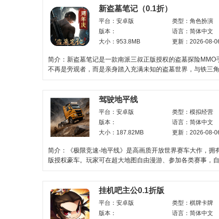
新盗墓笔记（0.1折）
平台：安卓版
类型：角色扮演
版本：
语言：简体中文
大小：953.8MB
更新：2026-08-0
简介：新盗墓笔记是一款南派三叔正版授权的盗墓探险MMO
不再是旁观者，而是亲身踏入充满未知的盗墓世界，与铁三
战。游戏由游族网络
驾驶地平线
平台：安卓版
类型：模拟经营
版本：
语言：简体中文
大小：187.82MB
更新：2026-08-0
简介：《极限竞速‑地平线》是高画质开放世界赛车大作，拥
版授权豪车。玩家可在超大地图自由漫游、参加各类赛事，
调校车辆，体验漂
挂机吧主公0.1折版
平台：安卓版
类型：棋牌卡牌
版本：
语言：简体中文