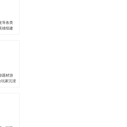
龙等各类
英雄组建
游题材游
给玩家沉浸