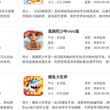
6
大小：222.28MB
更新：2026-08-06
持全天候离
简介：《闪闪喵厨房》是软萌画风的休闲烹饪模拟游戏。玩家
、阵型排
世家的小猫厨师，参加厨艺赛事、制作世界各地菜式，接待性
小动物食客。依靠
逃跑吧少年vivo版
平台：安卓版
类型：休闲益智
版本：
语言：简体中文
6
大小：1.8GB
更新：2026-08-06
家可以自由
简介：逃跑吧少年是一款Q版风格的轻竞技非对称对战手游。
室内布局。
扮演追捕者或逃生者，利用变身道具和团队配合展开对抗。逃
启密码机并撤
捕鱼大世界
平台：安卓版
类型：休闲益智
版本：
语言：简体中文
6
大小：979.4MB
更新：2026-08-06
游。滑动屏
简介：捕鱼大世界是一款3D捕鱼手游。场景和特效偏华丽，房
连斩收获高
Boss设计有区分度。炮台倍率可手动调整，不同倍率消耗和