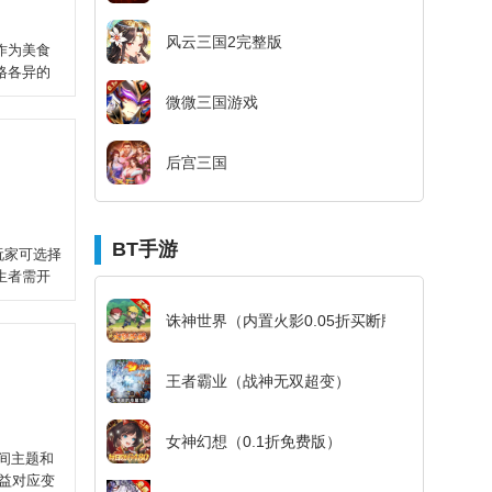
风云三国2完整版
作为美食
格各异的
微微三国游戏
后宫三国
BT手游
玩家可选择
生者需开
诛神世界（内置火影0.05折买断版）
王者霸业（战神无双超变）
女神幻想（0.1折免费版）
间主题和
收益对应变