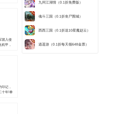
九州江湖情（0.1折免费版）
魂斗三国（0.1折丧尸围城）
西西三国（0.1折送10星魔赵云）
军团入侵
逍遥游（0.1折每天领648金票）
化机甲，
的印记，
十年!拳