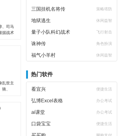
三国挂机名将传
策略塔防
地狱逃生
休闲益智
惇、司马
量子小队科幻战术
飞行射击
根据战术
诛神传
角色扮演
福气小羊村
休闲益智
热门软件
身乱世主
看宜兴
、骑、
便捷生活
弘博Excel表格
办公考试
）
ai课堂
办公考试
口袋宝宝
便捷生活
买买购
网购支付