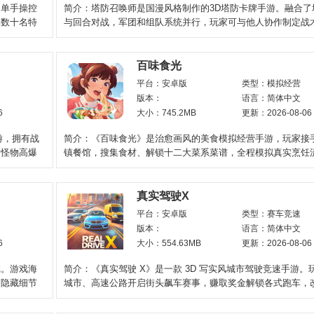
，单手操控
简介：塔防召唤师是国漫风格制作的3D塔防卡牌手游。融合了
集数十名特
与回合对战，军团和组队系统并行，玩家可与他人协作制定战
合作，提升实力与军
百味食光
平台：安卓版
类型：模拟经营
版本：
语言：简体中文
6
大小：745.2MB
更新：2026-08-06
游，拥有战
简介：《百味食光》是治愈画风的美食模拟经营手游，玩家接
。怪物高爆
镇餐馆，搜集食材、解锁十二大菜系菜谱，全程模拟真实烹饪
由挑选家具装饰改造
真实驾驶X
平台：安卓版
类型：赛车竞速
版本：
语言：简体中文
6
大小：554.63MB
更新：2026-08-06
戏。游戏海
简介：《真实驾驶 X》是一款 3D 写实风城市驾驶竞速手游。
出隐藏细节
城市、高速公路开启街头飙车赛事，赚取奖金解锁各式跑车，
擎、车漆配件；还可