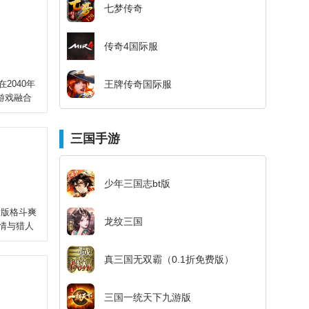
七梦传奇
传奇4国际服
2040年
王牌传奇国际服
游戏融合
三国手游
少年三国志bt版
横版格斗爽
龙纹三国
情与猎人
真三国无双霸（0.1折免费版）
三国一统天下九游版