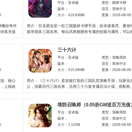
平台：安卓版
类型：棋牌卡牌
版本：
语言：简体中文
6
大小：419.83MB
更新：2026-08-06
古神魔纷争作
简介：百龙霸业是一款三国题材卡牌手游，收录诸葛亮、夏侯
怪掉落充值
懿等很多三国名将。每位武将都拥有专属的技能与属性，可以
思路灵活搭配，组建
三十六计
平台：安卓版
类型：策略塔防
版本：
语言：简体中文
6
大小：515.06MB
更新：2026-08-06
手游。核心
简介：《三十六计》是游族打造的三国乱世策略手游，玩家化
具，上线收
公，招募历代三国名将，活用三十六套专属兵法计谋。搭配枪
弓、弩四大兵种排兵布
塔防召唤师（0.05折GM送百万充值
平台：安卓版
类型：策略塔防
版本：
语言：简体中文
6
大小：1.12GB
更新：2026-08-06