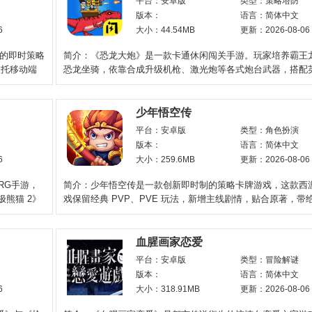
平台：安卓版
类型：策略塔防
版本：
语言：简体中文
6
大小：44.54MB
更新：2026-08-06
材的即时策略
简介：《恐龙大炮》是一款卡通休闲闯关手游。玩家培养霸王
依托移动端
恐龙坐骑，依靠合成升级机枪、激光炮等各式炮台武器，搭配
作战阵容。一路对
少年悟空传
平台：安卓版
类型：角色扮演
版本：
语言：简体中文
6
大小：259.6MB
更新：2026-08-06
RG手游，
简介：少年悟空传是一款创新即时制的策略卡牌游戏，这款西
极熊猫 2》
戏保留经典 PVP、PVE 玩法，新增主线剧情，贴合原著，带
式西游冒险体验。玩家
血腥画家恋爱
平台：安卓版
类型：冒险解谜
版本：
语言：简体中文
6
大小：318.91MB
更新：2026-08-06