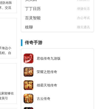
塔防布阵
术、交流
丁丁日历
便捷生活
百灵智能
办公考试
枝聊
聊天通讯
传奇手游
手海边小
流程。自
君临传奇九游版
荣耀之怒传奇
雄霸天地传奇
玩家能够在
改装引
古云传奇