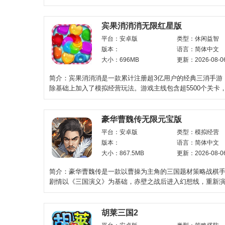
额加分。游戏拥有
宾果消消消无限红星版
平台：安卓版
类型：休闲益智
版本：
语言：简体中文
大小：696MB
更新：2026-08-0
简介：宾果消消消是一款累计注册超3亿用户的经典三消手游
除基础上加入了模拟经营玩法。游戏主线包含超5500个关卡
成T型或L型可触
豪华曹魏传无限元宝版
平台：安卓版
类型：模拟经营
版本：
语言：简体中文
大小：867.5MB
更新：2026-08-0
简介：豪华曹魏传是一款以曹操为主角的三国题材策略战棋
剧情以《三国演义》为基础，赤壁之战后进入幻想线，重新
向。战棋规则强调
胡莱三国2