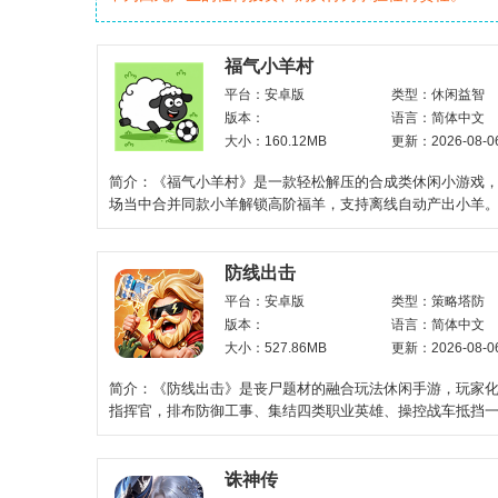
福气小羊村
平台：安卓版
类型：休闲益智
版本：
语言：简体中文
大小：160.12MB
更新：2026-08-0
简介：《福气小羊村》是一款轻松解压的合成类休闲小游戏
场当中合并同款小羊解锁高阶福羊，支持离线自动产出小羊
可以兑换碎片，用来
防线出击
平台：安卓版
类型：策略塔防
版本：
语言：简体中文
大小：527.86MB
更新：2026-08-0
简介：《防线出击》是丧尸题材的融合玩法休闲手游，玩家
指挥官，排布防御工事、集结四类职业英雄、操控战车抵挡
冲击。对局升级随
诛神传