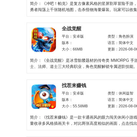
简介：《冲吧！帕克》是复古像素风格的竖屏割草冒险手游
勇者闯荡上千张随机地图，击杀怪物海量爆装。玩家可以收
色战宠，搭配符文、主
全战觉醒
平台：安卓版
类型：角色扮演
版本：
语言：简体中文
大小：66MB
更新：2026-08-0
简介：《全战觉醒》是冰雪骷髅题材的传奇类 MMORPG 手
士、法师、道士三大经典职业，角色觉醒解锁专属进阶技能
光柱神装，装备支持自
找茬来赚钱
平台：安卓版
类型：休闲益智
版本：
语言：简体中文
大小：55.58MB
更新：2026-08-0
简介：《找茬来赚钱》是一款卡通画风的眼力闯关休闲小游
量收录多风格插画关卡，对比两张高度相似的画面，点击找
差异即可通关。内