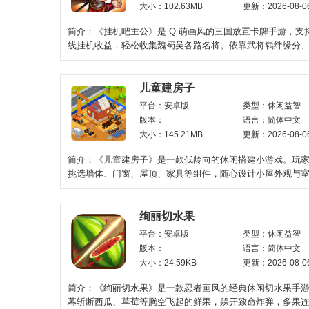
大小：102.63MB
更新：2026-08-0
简介：《挂机吧主公》是 Q 萌画风的三国放置卡牌手游，支
线挂机收益，轻松收集魏蜀吴各路名将。依靠武将羁绊缘分
布、将星养成搭建
儿童建房子
平台：安卓版
类型：休闲益智
版本：
语言：简体中文
大小：145.21MB
更新：2026-08-0
简介：《儿童建房子》是一款低龄向的休闲搭建小游戏。玩
挑选墙体、门窗、屋顶、家具等组件，随心设计小屋外观与
游戏操作简单上
绚丽切水果
平台：安卓版
类型：休闲益智
版本：
语言：简体中文
大小：24.59KB
更新：2026-08-0
简介：《绚丽切水果》是一款忍者画风的经典休闲切水果手
幕斩断西瓜、草莓等腾空飞起的鲜果，躲开致命炸弹，多果