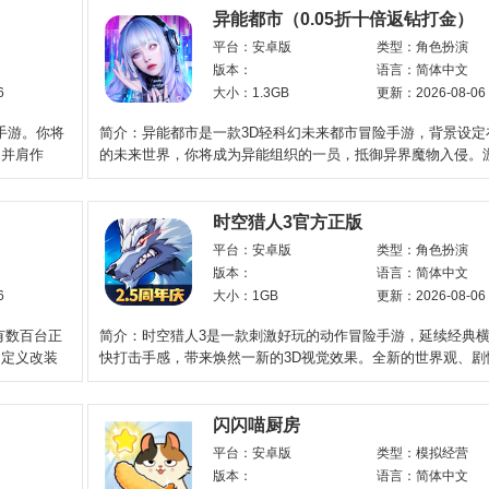
异能都市（0.05折十倍返钻打金）
平台：安卓版
类型：角色扮演
版本：
语言：简体中文
6
大小：1.3GB
更新：2026-08-06
手游。你将
简介：异能都市是一款3D轻科幻未来都市冒险手游，背景设定在
角并肩作
的未来世界，你将成为异能组织的一员，抵御异界魔物入侵。
了风、火、雷、水四
时空猎人3官方正版
平台：安卓版
类型：角色扮演
版本：
语言：简体中文
6
大小：1GB
更新：2026-08-06
有数百台正
简介：时空猎人3是一款刺激好玩的动作冒险手游，延续经典
自定义改装
快打击手感，带来焕然一新的3D视觉效果。全新的世界观、剧
角色悉数登场，唤
闪闪喵厨房
平台：安卓版
类型：模拟经营
版本：
语言：简体中文