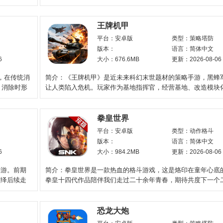
化。模式包含单人
王牌机甲
平台：安卓版
类型：策略塔防
版本：
语言：简体中文
6
大小：676.6MB
更新：2026-08-06
，在传统消
简介：《王牌机甲》是近未来科幻末世题材的策略手游，黑蜂
，消除时形
让人类陷入危机。玩家作为基地指挥官，经营基地、改造模块
搭配军官、兵种、炮
拳皇世界
平台：安卓版
类型：动作格斗
版本：
语言：简体中文
6
大小：984.2MB
更新：2026-08-06
手游。前期
简介：拳皇世界是一款热血的格斗游戏，这是烙印在童年心底
演绎后续走
拳皇十四代作品陪伴我们走过二十余年青春，期待共度下一个二
皇世界华为版带你
恐龙大炮