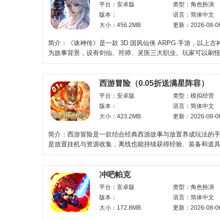
平台：安卓版
类型：角色扮演
版本：
语言：简体中文
大小：456.2MB
更新：2026-08-0
简介：《诛神传》是一款 3D 国风仙侠 ARPG 手游，以上
为故事背景，设有剑仙、符师、灵医三大职业。玩家可以刷
卡、淬炼神兵、培
西游冒险（0.05折送满星阵容）
平台：安卓版
类型：模拟经营
版本：
语言：简体中文
大小：423.2MB
更新：2026-08-0
简介：西游冒险是一款结合经典西游故事与放置养成玩法的
是放置挂机与资源收集，离线也能持续获得经验、装备和道
菜即可推进养成进
冲吧帕克
平台：安卓版
类型：角色扮演
版本：
语言：简体中文
大小：172.8MB
更新：2026-08-0