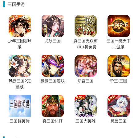
三国手游
少年三国志bt
龙纹三国
真三国无双霸
三国一统天下
版
（0.1折免费
九游版
版）
风云三国2完
微微三国游戏
后宫三国
帝王·三国
整版
三国群英传
真三国快打
三国大英雄
魔兽三国