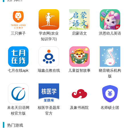
三只狮子
学农网(农业
启蒙语文
洪恩幼儿英语
知识学习)
七月在线apk
瑞鑫点教在线
儿童益智故事
晓音晓乐机构
版
未名天日语网
核医学圣题库
及象书画院
名师硕士团
校官方版
官方
热门游戏