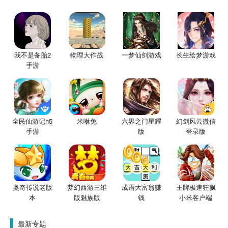
我不是备胎2
物理大作战
一梦仙剑游戏
长生绘梦游戏
手游
全民仙游记h5
米咻兔
六界之门星耀
幻剑风云微信
手游
版
登录版
奥奇传说老版
梦幻西游三维
成语大富翁赚
王牌极速狂飙
本
版魅族版
钱
小米客户端
最新专题