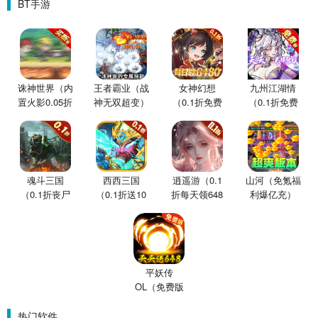
BT手游
诛神世界（内
王者霸业（战
女神幻想
九州江湖情
置火影0.05折
神无双超变）
（0.1折免费
（0.1折免费
买断版）
版）
版）
魂斗三国
西西三国
逍遥游（0.1
山河（免氪福
（0.1折丧尸
（0.1折送10
折每天领648
利爆亿充）
围城）
星魔赵云）
金票）
平妖传
OL（免费版
0.1折鬼灭之
刃）
热门软件