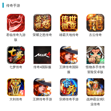
传奇手游
君临传奇九游
荣耀之怒传奇
雄霸天地传奇
古云传奇
版
七梦传奇
传奇4国际服
王牌传奇国际
怪物杀手传奇
服
冒险安卓版
大剑传奇
王牌传奇手游
宗师传奇手游
战神霸业3职
业传奇