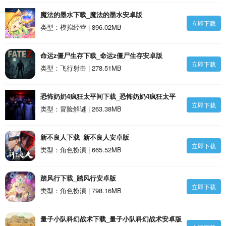
魔法的墨水下载_魔法的墨水安卓版
立即下载
类型：模拟经营 | 896.02MB
命运z僵尸生存下载_命运z僵尸生存安卓版
立即下载
类型：飞行射击 | 278.51MB
恐怖奶奶4疯狂太平间下载_恐怖奶奶4疯狂太平
立即下载
间安卓版
类型：冒险解谜 | 263.38MB
新不良人下载_新不良人安卓版
立即下载
类型：角色扮演 | 665.52MB
踏风行下载_踏风行安卓版
立即下载
类型：角色扮演 | 798.16MB
量子小队科幻战术下载_量子小队科幻战术安卓版