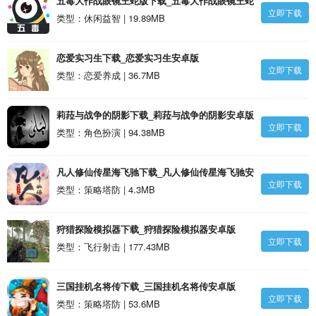
五毒大作战眼镜王蛇版下载_五毒大作战眼镜王蛇
立即下载
版安卓版
类型：休闲益智 | 19.89MB
恋爱实习生下载_恋爱实习生安卓版
立即下载
类型：恋爱养成 | 36.7MB
莉菈与战争的阴影下载_莉菈与战争的阴影安卓版
立即下载
类型：角色扮演 | 94.38MB
凡人修仙传星海飞驰下载_凡人修仙传星海飞驰安
立即下载
卓版
类型：策略塔防 | 4.3MB
狩猎探险模拟器下载_狩猎探险模拟器安卓版
立即下载
类型：飞行射击 | 177.43MB
三国挂机名将传下载_三国挂机名将传安卓版
立即下载
类型：策略塔防 | 53.6MB