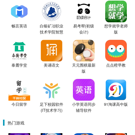
畅言英语
白银矿冶职业
易考帮(初级
想学就学老师
技术学院智慧
会计)
版
校园学生
泰麓学堂
美诵语文
天元围棋最新
点点橙早教
版
今日留学
足下校园软件
小学英语同步
91淘课高中版
(IT技术学习)
辅导软件
热门游戏