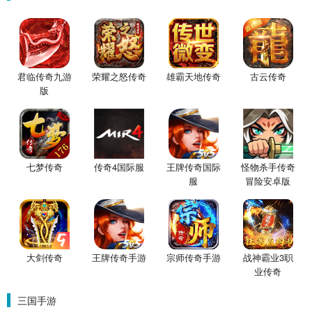
君临传奇九游
荣耀之怒传奇
雄霸天地传奇
古云传奇
版
七梦传奇
传奇4国际服
王牌传奇国际
怪物杀手传奇
服
冒险安卓版
大剑传奇
王牌传奇手游
宗师传奇手游
战神霸业3职
业传奇
三国手游