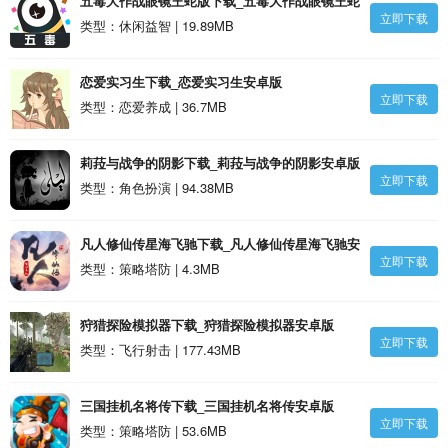
五毒大作战眼镜王蛇版下载_五毒大作战眼镜王蛇
立即下载
版安卓版
类型：休闲益智 | 19.89MB
恋爱实习生下载_恋爱实习生安卓版
立即下载
类型：恋爱养成 | 36.7MB
莉菈与战争的阴影下载_莉菈与战争的阴影安卓版
立即下载
类型：角色扮演 | 94.38MB
凡人修仙传星海飞驰下载_凡人修仙传星海飞驰安
立即下载
卓版
类型：策略塔防 | 4.3MB
狩猎探险模拟器下载_狩猎探险模拟器安卓版
立即下载
类型：飞行射击 | 177.43MB
三国挂机名将传下载_三国挂机名将传安卓版
立即下载
类型：策略塔防 | 53.6MB