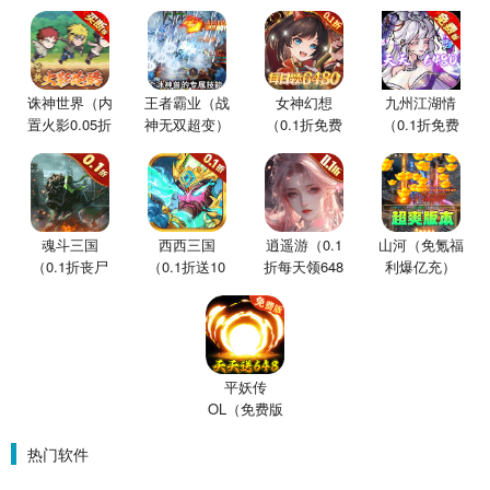
诛神世界（内
王者霸业（战
女神幻想
九州江湖情
置火影0.05折
神无双超变）
（0.1折免费
（0.1折免费
买断版）
版）
版）
魂斗三国
西西三国
逍遥游（0.1
山河（免氪福
（0.1折丧尸
（0.1折送10
折每天领648
利爆亿充）
围城）
星魔赵云）
金票）
平妖传
OL（免费版
0.1折鬼灭之
刃）
热门软件