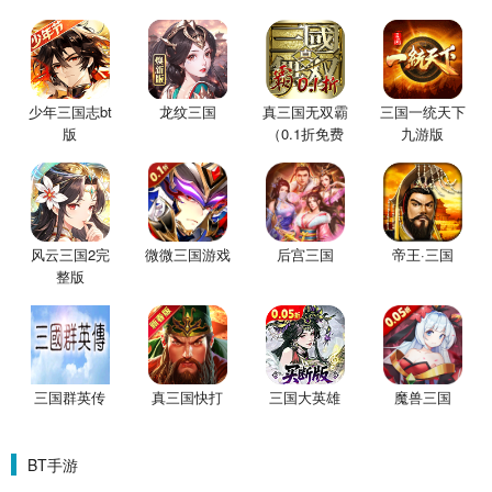
少年三国志bt
龙纹三国
真三国无双霸
三国一统天下
版
（0.1折免费
九游版
版）
风云三国2完
微微三国游戏
后宫三国
帝王·三国
整版
三国群英传
真三国快打
三国大英雄
魔兽三国
BT手游