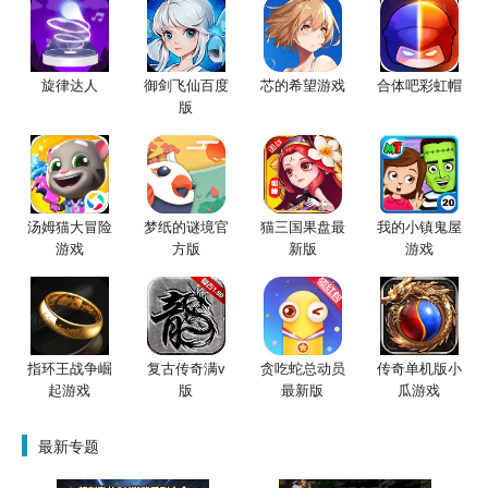
旋律达人
御剑飞仙百度
芯的希望游戏
合体吧彩虹帽
版
汤姆猫大冒险
梦纸的谜境官
猫三国果盘最
我的小镇鬼屋
游戏
方版
新版
游戏
指环王战争崛
复古传奇满v
贪吃蛇总动员
传奇单机版小
起游戏
版
最新版
瓜游戏
最新专题