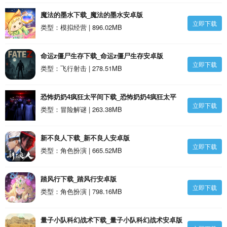
魔法的墨水下载_魔法的墨水安卓版
立即下载
类型：模拟经营 | 896.02MB
命运z僵尸生存下载_命运z僵尸生存安卓版
立即下载
类型：飞行射击 | 278.51MB
恐怖奶奶4疯狂太平间下载_恐怖奶奶4疯狂太平
立即下载
间安卓版
类型：冒险解谜 | 263.38MB
新不良人下载_新不良人安卓版
立即下载
类型：角色扮演 | 665.52MB
踏风行下载_踏风行安卓版
立即下载
类型：角色扮演 | 798.16MB
量子小队科幻战术下载_量子小队科幻战术安卓版