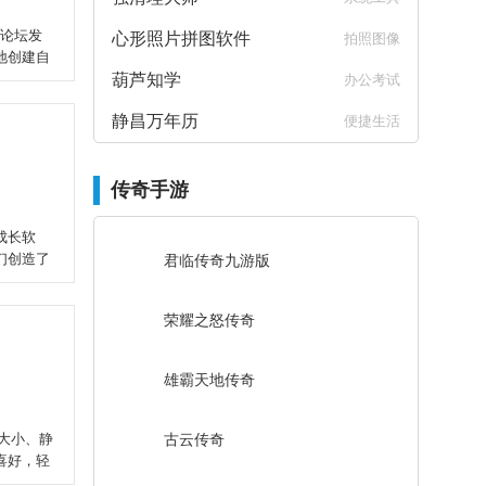
、论坛发
心形照片拼图软件
拍照图像
地创建自
葫芦知学
办公考试
静昌万年历
便捷生活
传奇手游
成长软
们创造了
君临传奇九游版
荣耀之怒传奇
雄霸天地传奇
的大小、静
古云传奇
喜好，轻