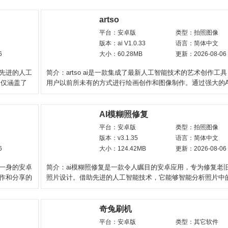
artso
平台：安卓版
类型：拍照图像
版本：ai V1.0.33
语言：简体中文
6
大小：60.28MB
更新：2026-08-06
用先进的人工
简介：artso ai是一款集成了最新人工智能技术的艺术创作工
不仅涵盖了
用户以前所未有的方式进行绘画创作和图像制作。通过强大的A
这款软件能够理
AI模糊照修复
平台：安卓版
类型：拍照图像
版本：v3.1.35
语言：简体中文
6
大小：124.42MB
更新：2026-08-06
于一身的安卓
简介：ai模糊照修复是一款令人瞩目的安卓应用，专为修复老
制作和分享的
照片设计。借助先进的人工智能技术，它能够智能分析照片中
有效地恢复清晰度
奇兔刷机
平台：安卓版
类型：其它软件