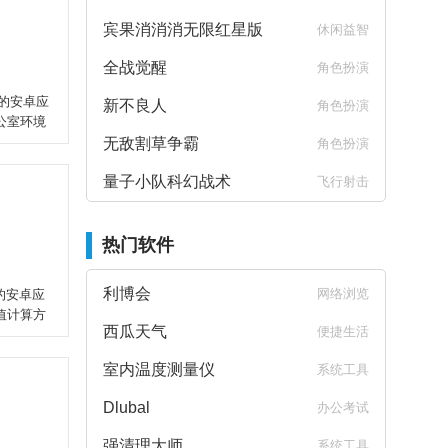
宾果消消消无限红星版
休闲益智
全战觉醒
角色扮演
印机的安卓应
新不良人
角色扮演
公室环境
无敌割草争霸
角色扮演
量子小队科幻战术
飞行射击
热门软件
利博会
网络浏览
计的安卓应
值计算方
西瓜天气
便捷生活
室内温度测量仪
系统工具
Dlubal
办公考试
强清理大师
系统工具