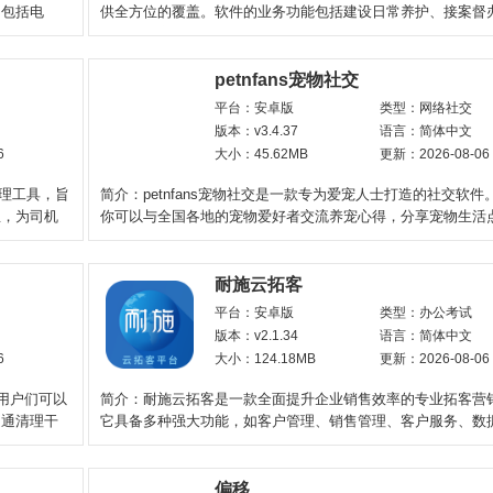
，包括电
供全方位的覆盖。软件的业务功能包括建设日常养护、接案督
管理等，它可以自
petnfans宠物社交
平台：安卓版
类型：网络社交
版本：v3.4.37
语言：简体中文
6
大小：45.62MB
更新：2026-08-06
管理工具，旨
简介：petnfans宠物社交是一款专为爱宠人士打造的社交软件
息，为司机
你可以与全国各地的宠物爱好者交流养宠心得，分享宠物生活
件内置丰富的功
耐施云拓客
平台：安卓版
类型：办公考试
版本：v2.1.34
语言：简体中文
6
大小：124.18MB
更新：2026-08-06
用户们可以
简介：耐施云拓客是一款全面提升企业销售效率的专业拓客营
通通清理干
它具备多种强大功能，如客户管理、销售管理、客户服务、数
等。这些功能能够
偏移