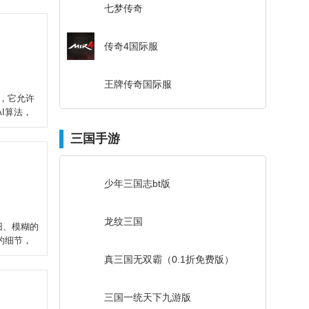
七梦传奇
传奇4国际服
王牌传奇国际服
具，它允许
I算法，
三国手游
少年三国志bt版
龙纹三国
旧、模糊的
的细节，
真三国无双霸（0.1折免费版）
三国一统天下九游版