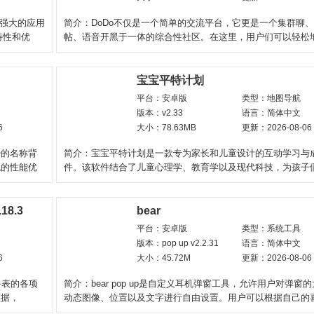
功能强大的应用
简介：DoDo不仅是一个简单的交流平台，它更是一个集群聊
特性和优
帖、语音开黑于一体的综合性社区。在这里，用户们可以轻松
己的超级群，享受多频
宝宝平特计划
平台：安卓版
类型：地图导航
版本：v2.33
语言：简体中文
6
大小：78.63MB
更新：2026-08-06
特的名称背
简介：宝宝平特计划是一款专为家长和儿童设计的互动学习与
色的性能优
件。该软件结合了儿童心理学、教育学以及现代科技，为孩子
一个安全、有趣且
.18.3
bear
平台：安卓版
类型：系统工具
版本：pop up v2.2.31
语言：简体中文
6
大小：45.72M
更新：2026-08-06
手表的各项
简介：bear pop up是自定义耳机弹窗工具，允许用户对弹窗
数据，
动态图像、位置以及文字进行自由设置。用户可以根据自己的
松打造出个性化