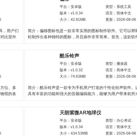
平台：安卓版
类型：系统工具
版本：v1.0.34
语言：简体中文
6
大小：42.91MB
更新：2026-08-06
具，用户们
简介：偏移图标包是一款非常实用的图标制作软件。它可以帮
后对比室外
松制作出各种独特的图标，并且操作非常简单。首先，这款软
大量的预设图标，用
酷乐铃声
平台：安卓版
类型：播放器
版本：v1.0.32
语言：简体中文
6
大小：74.63MB
更新：2026-08-06
全方位、多
简介：酷乐铃声是一款专为手机用户打造的个性化铃声软件。
博物馆的各
具有丰富的功能和强大的音频编辑能力，能够为用户带来前所
声制作体验。软
天朗紫微AR地球仪
平台：安卓版
类型：办公考试
版本：v1.0.34
语言：简体中文
6
大小：434.53MB
更新：2026-08-06