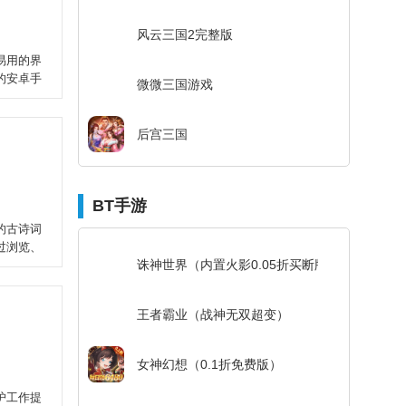
风云三国2完整版
易用的界
的安卓手
微微三国游戏
后宫三国
BT手游
的古诗词
过浏览、
诛神世界（内置火影0.05折买断版）
王者霸业（战神无双超变）
女神幻想（0.1折免费版）
护工作提