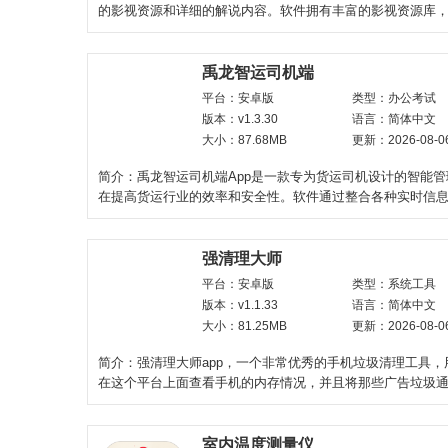
的影视资源和详细的解说内容。软件拥有丰富的影视资源库
影、电视剧、纪录片
禹龙智运司机端
平台：安卓版
类型：办公考试
版本：v1.3.30
语言：简体中文
大小：87.68MB
更新：2026-08-0
简介：禹龙智运司机端App是一款专为货运司机设计的智能
在提高货运行业的效率和安全性。软件通过整合各种实时信
提供便捷的导航
强清理大师
平台：安卓版
类型：系统工具
版本：v1.1.33
语言：简体中文
大小：81.25MB
更新：2026-08-0
简介：强清理大师app，一个非常优秀的手机垃圾清理工具，
在这个平台上面查看手机的内存情况，并且将那些广告垃圾
净，卸载的残余也可
室内温度测量仪