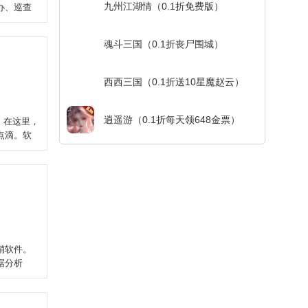
九州江湖情（0.1折免费版）
办、巡查
魂斗三国（0.1折丧尸围城）
西西三国（0.1折送10星魔赵云）
逍遥游（0.1折每天领648金票）
。在这里，
点滴。软
销软件。
据分析