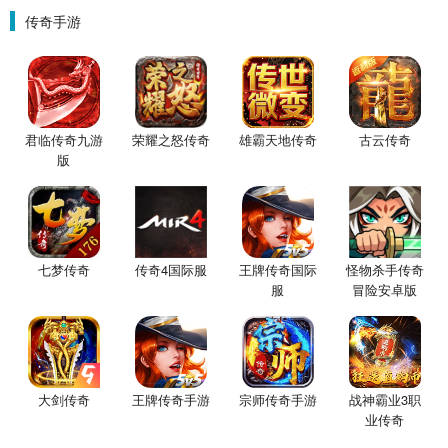
传奇手游
君临传奇九游
荣耀之怒传奇
雄霸天地传奇
古云传奇
版
七梦传奇
传奇4国际服
王牌传奇国际
怪物杀手传奇
服
冒险安卓版
大剑传奇
王牌传奇手游
宗师传奇手游
战神霸业3职
业传奇