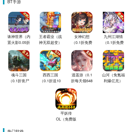
BT手游
诛神世界（内
王者霸业（战
女神幻想
九州江湖情
置火影0.05折
神无双超变）
（0.1折免费
（0.1折免费
买断版）
版）
版）
魂斗三国
西西三国
逍遥游（0.1
山河（免氪福
（0.1折丧尸
（0.1折送10
折每天领648
利爆亿充）
围城）
星魔赵云）
金票）
平妖传
OL（免费版
0.1折鬼灭之
刃）
热门软件