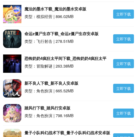
魔法的墨水下载_魔法的墨水安卓版
立即下载
类型：模拟经营 | 896.02MB
命运z僵尸生存下载_命运z僵尸生存安卓版
立即下载
类型：飞行射击 | 278.51MB
恐怖奶奶4疯狂太平间下载_恐怖奶奶4疯狂太平
立即下载
间安卓版
类型：冒险解谜 | 263.38MB
新不良人下载_新不良人安卓版
立即下载
类型：角色扮演 | 665.52MB
踏风行下载_踏风行安卓版
立即下载
类型：角色扮演 | 798.16MB
量子小队科幻战术下载_量子小队科幻战术安卓版