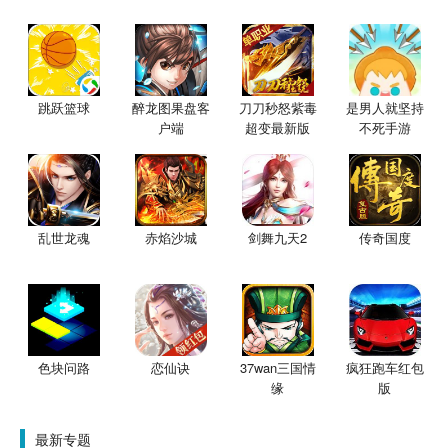
跳跃篮球
醉龙图果盘客
刀刀秒怒紫毒
是男人就坚持
户端
超变最新版
不死手游
乱世龙魂
赤焰沙城
剑舞九天2
传奇国度
色块问路
恋仙诀
37wan三国情
疯狂跑车红包
缘
版
最新专题