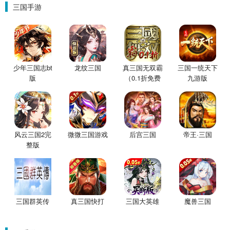
三国手游
少年三国志bt
龙纹三国
真三国无双霸
三国一统天下
版
（0.1折免费
九游版
版）
风云三国2完
微微三国游戏
后宫三国
帝王·三国
整版
三国群英传
真三国快打
三国大英雄
魔兽三国