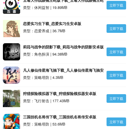
五毒大作战眼镜王蛇版下载_五毒大作战眼镜王蛇
立即下载
版安卓版
类型：休闲益智 | 19.89MB
恋爱实习生下载_恋爱实习生安卓版
立即下载
类型：恋爱养成 | 36.7MB
莉菈与战争的阴影下载_莉菈与战争的阴影安卓版
立即下载
类型：角色扮演 | 94.38MB
凡人修仙传星海飞驰下载_凡人修仙传星海飞驰安
立即下载
卓版
类型：策略塔防 | 4.3MB
狩猎探险模拟器下载_狩猎探险模拟器安卓版
立即下载
类型：飞行射击 | 177.43MB
三国挂机名将传下载_三国挂机名将传安卓版
立即下载
类型：策略塔防 | 53.6MB