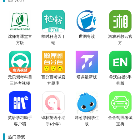
沈师青课堂官
柚时籽迹园丁
世图粤读
湘农科教云官
方版
端
方
元贝驾考科目
百分百考试官
塔课最新版
希沃白板5手
三路考视频
方题库
机版
英语学习助手
译林英语小助
洋葱学园学生
金金驾照考试
客户端
手(小学)
版
宝典
热门游戏