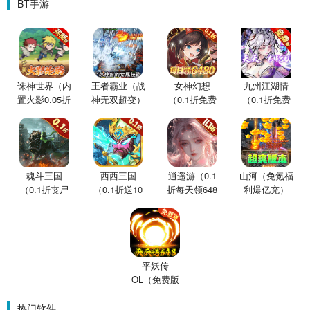
BT手游
诛神世界（内
王者霸业（战
女神幻想
九州江湖情
置火影0.05折
神无双超变）
（0.1折免费
（0.1折免费
买断版）
版）
版）
魂斗三国
西西三国
逍遥游（0.1
山河（免氪福
（0.1折丧尸
（0.1折送10
折每天领648
利爆亿充）
围城）
星魔赵云）
金票）
平妖传
OL（免费版
0.1折鬼灭之
刃）
热门软件