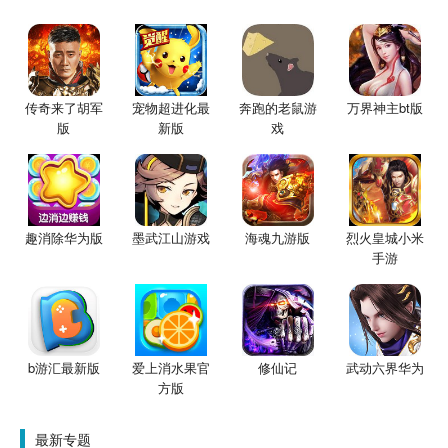
传奇来了胡军
宠物超进化最
奔跑的老鼠游
万界神主bt版
版
新版
戏
趣消除华为版
墨武江山游戏
海魂九游版
烈火皇城小米
手游
b游汇最新版
爱上消水果官
修仙记
武动六界华为
方版
最新专题