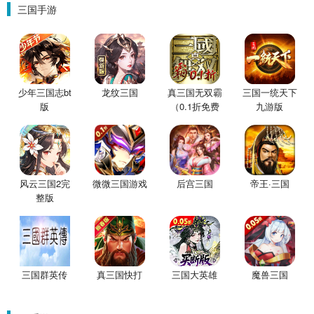
三国手游
少年三国志bt
龙纹三国
真三国无双霸
三国一统天下
版
（0.1折免费
九游版
版）
风云三国2完
微微三国游戏
后宫三国
帝王·三国
整版
三国群英传
真三国快打
三国大英雄
魔兽三国