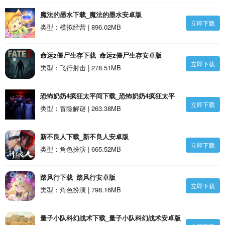
魔法的墨水下载_魔法的墨水安卓版
立即下载
类型：模拟经营 | 896.02MB
命运z僵尸生存下载_命运z僵尸生存安卓版
立即下载
类型：飞行射击 | 278.51MB
恐怖奶奶4疯狂太平间下载_恐怖奶奶4疯狂太平
立即下载
间安卓版
类型：冒险解谜 | 263.38MB
新不良人下载_新不良人安卓版
立即下载
类型：角色扮演 | 665.52MB
踏风行下载_踏风行安卓版
立即下载
类型：角色扮演 | 798.16MB
量子小队科幻战术下载_量子小队科幻战术安卓版