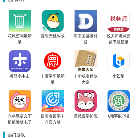
花城艺测最新
音乐壳机构版
河南国都缴付
税务师考试云
版
通
题库最新版
考研小木虫
中寰学车最新
中华成语典故
小艺帮
版
大全
六年级语文下
指南者留学中
雪狐狸学护理
i周师客户端
册部编版电子
介官方版
课本
热门游戏