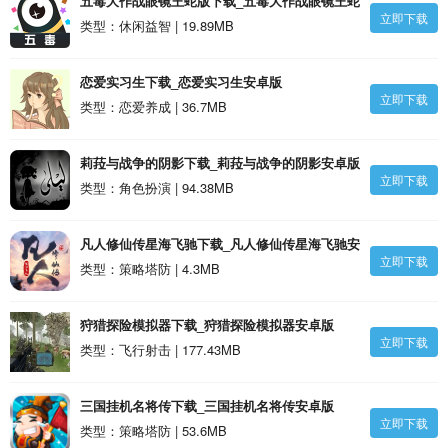
五毒大作战眼镜王蛇版下载_五毒大作战眼镜王蛇
立即下载
版安卓版
类型：休闲益智 | 19.89MB
恋爱实习生下载_恋爱实习生安卓版
立即下载
类型：恋爱养成 | 36.7MB
莉菈与战争的阴影下载_莉菈与战争的阴影安卓版
立即下载
类型：角色扮演 | 94.38MB
凡人修仙传星海飞驰下载_凡人修仙传星海飞驰安
立即下载
卓版
类型：策略塔防 | 4.3MB
狩猎探险模拟器下载_狩猎探险模拟器安卓版
立即下载
类型：飞行射击 | 177.43MB
三国挂机名将传下载_三国挂机名将传安卓版
立即下载
类型：策略塔防 | 53.6MB