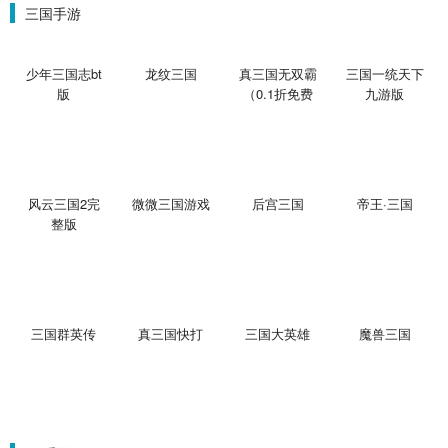
三国手游
少年三国志bt
龙纹三国
真三国无双霸
三国一统天下
版
（0.1折免费
九游版
版）
风云三国2完
微微三国游戏
后宫三国
帝王·三国
整版
三国群英传
真三国快打
三国大英雄
魔兽三国