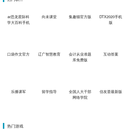
ar恐龙星际科
向未课堂
集趣猫官方版
DTX2020手机
学大百科手机
版
版
口袋作文官方
辽广智慧教育
会计从业准题
互动答案
库免费版
乐播课军
留学指导
全国人大干部
信友荟最新版
网络学院
热门游戏