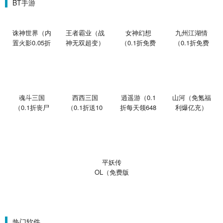
BT手游
诛神世界（内
王者霸业（战
女神幻想
九州江湖情
置火影0.05折
神无双超变）
（0.1折免费
（0.1折免费
买断版）
版）
版）
魂斗三国
西西三国
逍遥游（0.1
山河（免氪福
（0.1折丧尸
（0.1折送10
折每天领648
利爆亿充）
围城）
星魔赵云）
金票）
平妖传
OL（免费版
0.1折鬼灭之
刃）
热门软件