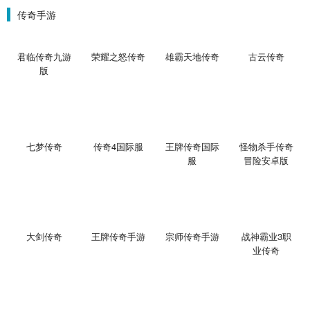
传奇手游
君临传奇九游
荣耀之怒传奇
雄霸天地传奇
古云传奇
版
七梦传奇
传奇4国际服
王牌传奇国际
怪物杀手传奇
服
冒险安卓版
大剑传奇
王牌传奇手游
宗师传奇手游
战神霸业3职
业传奇