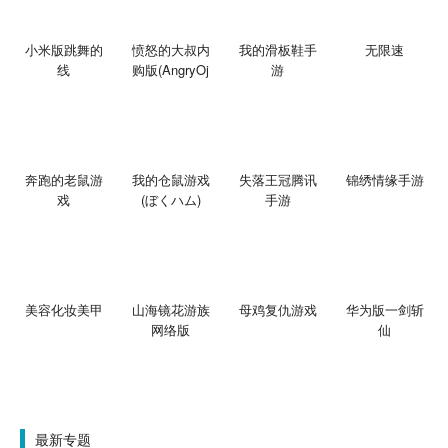
小米版跳舞的
愤怒的大叔内
我的滑板鞋手
无限速
线
购版(AngryOj
游
奔跑的老鼠游
我的仓鼠游戏
失落王冠腾讯
锦绣情缘手游
戏
(ぼくハム)
手游
美容化妆美甲
山海镜花游族
母鸡复仇游戏
华为版一剑斩
网络版
仙
最新专题