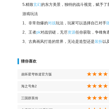
5.精致
玄幻
的东方美景，独特的战斗视觉，赋予了
游戏玩法
1、非常劲爆的
对战
玩法，玩家可以选择自己对手
2、王者
pk
对战切磋，无尽
资源
任你获取，争锋角
3、古典画风打造的世界，无论是造型还是
装扮
以
猜你喜欢
崩坏星穹铁道官方版
海之号角2
三国群英传