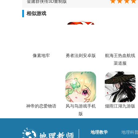
金庸群侠传3D重制版
相似游戏
像素地牢
勇者法则安卓版
航海王热血航线
渠道服
神帝的恋爱物语
风与鸟游戏手机
烟雨江湖九游版
版
地理教学
地理科