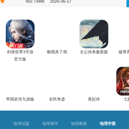
402.73MB
2026-06-17
剑侠世界3手游
吻我杀了我
太公传承最新版
破界
官方版
帝国史诗九游版
全民奇迹
熹妃传
七
普
地理试题
地理课件
地理教案
地理学案