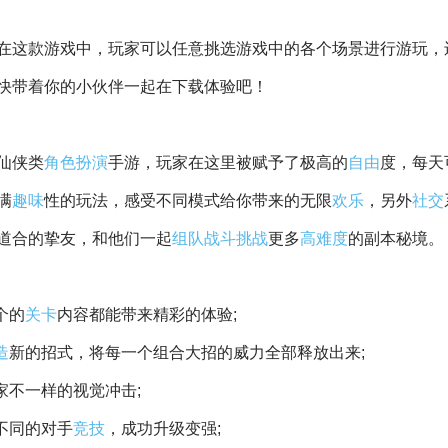
在这款游戏中，玩家可以任意挑选游戏中的各个场景进行游玩，
快带着你的小伙伴一起在下载体验吧！
仙侠类
角色扮演
手游，玩家在这里被赋予了极高的
自由
度，每天
满
趣味
性的玩法，感受不同模式给你带来的无限
欢乐
，另外
社交
道合的挚友，和他们一起
组队
战斗
挑战
更多
高难度
的副本秘境。
个的
关卡
内容都能带来精彩的体验;
造
新的招式，将每一个组合大招的威力全部释放出来;
家不一样的视觉冲击;
不同的对手
竞技
，成功升级变强;