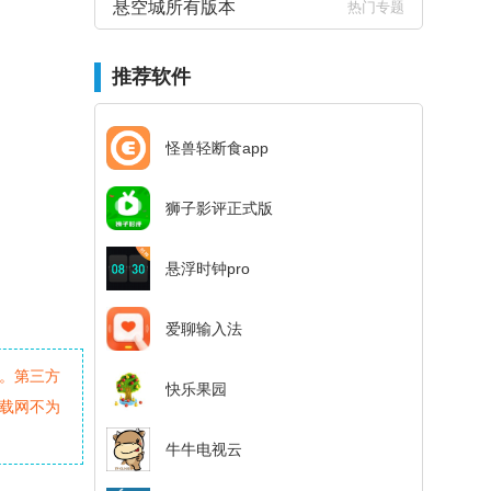
悬空城所有版本
热门专题
推荐软件
怪兽轻断食app
狮子影评正式版
悬浮时钟pro
爱聊输入法
。第三方
快乐果园
载网不为
牛牛电视云