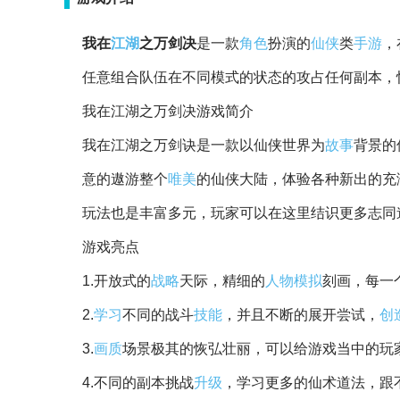
我在
江湖
之万剑决
是一款
角色
扮演的
仙侠
类
手游
，
任意组合队伍在不同模式的状态的攻占任何副本，
我在江湖之万剑决游戏简介
我在江湖之万剑诀是一款以仙侠世界为
故事
背景的
意的遨游整个
唯美
的仙侠大陆，体验各种新出的充
玩法也是丰富多元，玩家可以在这里结识更多志同
游戏亮点
1.开放式的
战略
天际，精细的
人物
模拟
刻画，每一
2.
学习
不同的战斗
技能
，并且不断的展开尝试，
创
3.
画质
场景极其的恢弘壮丽，可以给游戏当中的玩
4.不同的副本挑战
升级
，学习更多的仙术道法，跟