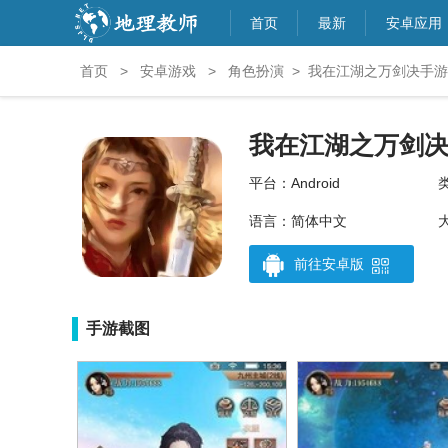
首页
最新
安卓应用
首页
>
安卓游戏
>
角色扮演
>
我在江湖之万剑决手游 v
我在江湖之万剑
平台：Android
语言：简体中文
大
前往安卓版
手游截图