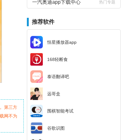
一汽奥迪app下载中心
热门专题
推荐软件
恒星播放器app
168轻断食
泰语翻译吧
远哥盒
。第三方
围棋智能考试
载网不为
谷歌识图