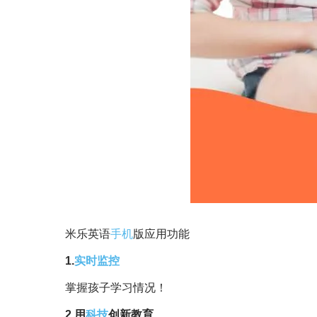
米乐英语
手机
版应用功能
1.
实时监控
掌握孩子学习情况！
2.用
科技
创新教育