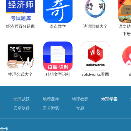
经济师百分题库
奇点数学
诗词歌赋大全
语文助
下册
物理公式大全
科想文字识别
solidworks看图
普
地理试题
地理课件
地理教案
地理学案
图
安卓软件
安卓游戏
专题
合作