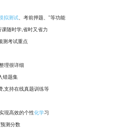
模拟
测试
、考前押题、"等功能
听课随时学,省时又省力
预测考试重点
,整理很详细
入错题集
费,支持在线真题训练等
,实现高效的个性
化学
习
,预测分数