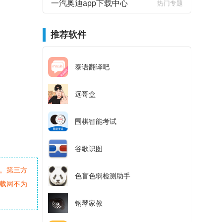
一汽奥迪app下载中心
热门专题
推荐软件
泰语翻译吧
远哥盒
围棋智能考试
谷歌识图
。第三方
色盲色弱检测助手
载网不为
钢琴家教