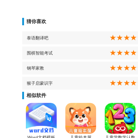
猜你喜欢
泰语翻译吧
围棋智能考试
钢琴家教
猴子启蒙识字
相似软件
Word文档模板
儿童绘本屋
儿童学数学认数