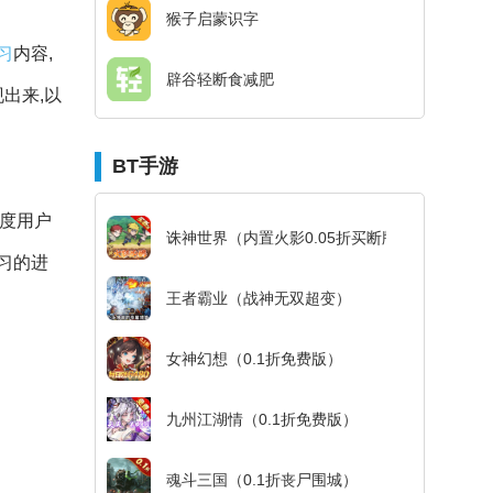
猴子启蒙识字
习
内容,
辟谷轻断食减肥
出来,以
BT手游
额度用户
诛神世界（内置火影0.05折买断版）
习的进
王者霸业（战神无双超变）
女神幻想（0.1折免费版）
九州江湖情（0.1折免费版）
魂斗三国（0.1折丧尸围城）