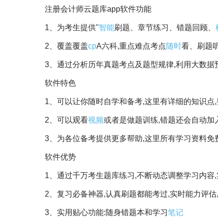
注册会计师云题库app软件功能
1、为考生提供"
智能
刷题、章节练习、错题回顾、
2、覆盖覆盖
cp
A六科,重点难点考点
随时
看、刷题
3、通过分析历年真题考点及题型规律,利用大数据
软件特色
1、可以让你随时自学和备考,这里有详细的知识点
2、可以观看
视频
或者是做题训练,错题还会自动加
3、为各位备考提供更多帮助,这里所有学习资料免
软件优势
1、通过千万考生题库练习,不断动态调整学习内容
2、复习必备神器,认真刷题都能考过,实时能力评估
3、实用贴心功能:随身错题本和学习
笔记