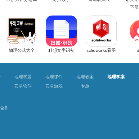
下册
物理公式大全
科想文字识别
solidworks看图
普
地理试题
地理课件
地理教案
地理学案
图
安卓软件
安卓游戏
专题
合作