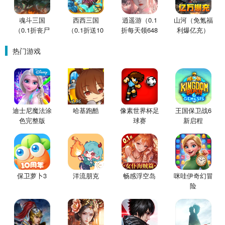
魂斗三国
西西三国
逍遥游（0.1
山河（免氪福
（0.1折丧尸
（0.1折送10
折每天领648
利爆亿充）
围城）
星魔赵云）
金票）
热门游戏
迪士尼魔法涂
哈基跑酷
像素世界杯足
王国保卫战6
色完整版
球赛
新启程
保卫萝卜3
洋流朋克
畅感浮空岛
咪哇伊奇幻冒
险