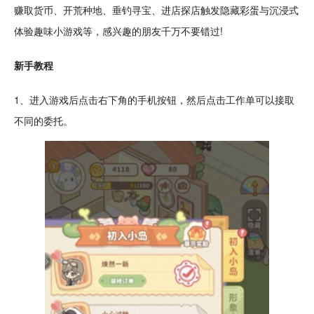
赚取货币、
开荒
种地
、垂钓
寻宝
、进店探店触发隐藏彩蛋与
沉浸
式
体验趣味
小游戏
等，感兴趣的朋友千万不要错过!
新手教程
1、进入游戏后
点击
右下角的
手机
按钮，然后点击工作单可以接取
不同的委托。