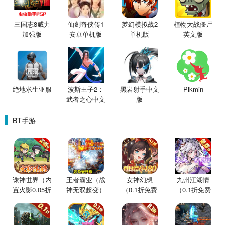
三国志8威力
仙剑奇侠传1
梦幻模拟战2
植物大战僵尸
加强版
安卓单机版
单机版
英文版
绝地求生亚服
波斯王子2：
黑岩射手中文
Pikmin
武者之心中文
版
版
BT手游
诛神世界（内
王者霸业（战
女神幻想
九州江湖情
置火影0.05折
神无双超变）
（0.1折免费
（0.1折免费
买断版）
版）
版）