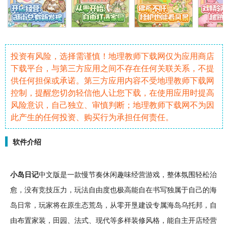
投资有风险，选择需谨慎！地理教师下载网仅为应用商店
下载平台，与第三方应用之间不存在任何关联关系，不提
供任何担保或承诺。第三方应用内容不受地理教师下载网
控制，提醒您切勿轻信他人让您下载，在使用应用时提高
风险意识，自己独立、审慎判断；地理教师下载网不为因
此产生的任何投资、购买行为承担任何责任。
软件介绍
小岛
日记
中文版是一款慢
节奏
休闲
趣味
经营
游戏，整体氛围
轻松
治
愈
，没有
竞技
压力，玩法
自由
度也极高能自在书写独属于自己的
海
岛
日常，玩家将在原生态
荒岛
，从零开垦
建设
专属海岛乌托邦，自
由
布置
家装
，
田园
、法式、
现代
等多样
装修
风格，能自主
开店
经营