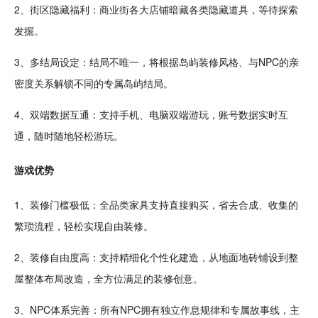
2、街区隐藏
福利
：
商业
街各大
店铺
暗藏各类隐藏道具，等待
探索
发掘。
3、多结局设定：结局不唯一，将根据
岛屿
装修风格、与NPC的亲
密度关系
解锁
不同的专属岛屿结局。
4、双端
数据
互通
：支持手机、电脑双端游玩，账号数据实时互
通，
随时
随地轻松游玩。
游戏优势
1、装修门槛极低：全品类家具支持直接购买，省去
合成
、
收集
的
繁琐流程，轻松实现自由装修。
2、装修自由度高：支持精细化个性化
建造
，从地面地砖铺设到整
屋整体布局改造，全方位满足的装修
创意
。
3、NPC体系完善：所有NPC拥有
独立
作息规律和专属
故事
线，主