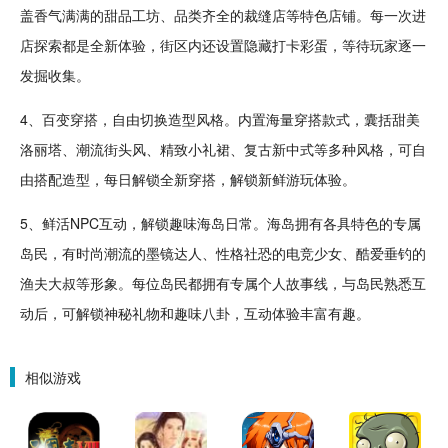
盖香气满满的甜品工坊、品类齐全的
裁缝
店等特色店铺。每一次进
店探索都是全新体验，街区内还设置隐藏
打卡
彩蛋，等待玩家逐一
发掘收集。
4、百变穿搭，自由切换造型风格。内置海量穿搭款式，囊括甜美
洛丽塔、潮流街头风、精致小礼裙、复古新中式等多种风格，可自
由搭配造型，每日解锁全新穿搭，解锁新鲜游玩体验。
5、鲜活NPC互动，解锁趣味海岛日常。海岛拥有各具特色的专属
岛民，有时尚潮流的墨镜达人、性格社恐的电竞
少女
、酷爱垂钓的
渔夫大叔等形象。每位岛民都拥有专属个人故事线，与岛民熟悉互
动后，可解锁神秘礼物和趣味八卦，互动体验丰富
有趣
。
相似游戏