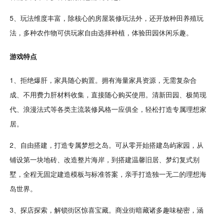
5、玩法维度丰富，除核心的房屋装修玩法外，还开放种田养殖玩
法，多种农作物可供玩家自由选择
种植
，体验田园休闲乐趣。
游戏特点
1、拒绝爆肝，家具随心购置。拥有海量家具资源，无需复杂合
成、不用费力肝材料收集，直接随心购买使用。
清新
田园、极简现
代、
浪漫
法式等各类主流装修风格一应俱全，轻松打造专属理想
家
居
。
2、自由搭建，打造专属
梦想
之岛。可从零开始搭建岛屿
家园
，从
铺设第一块地砖、改造整片海岸，到搭建
温馨
旧居、梦幻复式别
墅，全程无固定建造模板与标准答案，亲手打造独一无二的理想海
岛世界。
3、探店探索，解锁街区惊喜宝藏。
商业街
暗藏诸多趣味秘密，涵