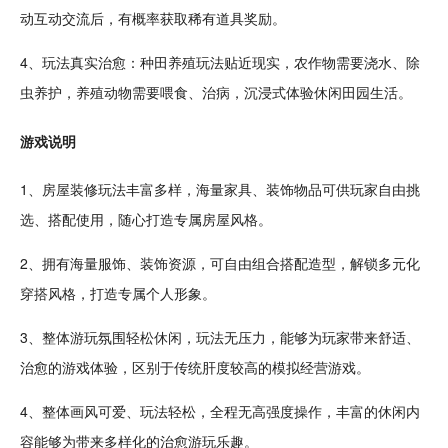
动互动交流后，有概率获取稀有道具奖励。
4、玩法真实治愈：
种田
养殖
玩法贴近现实，农作物需要浇水、除
虫养护，养殖
动物
需要喂食、治病，沉浸式体验休闲
田园生活
。
游戏说明
1、房屋装修玩法丰富多样，海量家具、
装饰
物品可供玩家自由挑
选、搭配使用，随心打造专属房屋风格。
2、拥有海量服饰、装饰
资源
，可自由组合搭配造型，解锁多元化
穿搭风格，打造专属个人形象。
3、整体游玩氛围轻松休闲，玩法无压力，能够为玩家带来
舒适
、
治愈的游戏体验，区别于
传统
肝度较高的
模拟
经营游戏。
4、整体画风
可爱
、玩法轻松，全程无高强度操作，丰富的休闲内
容能够为带来多样化的治愈游玩乐趣。