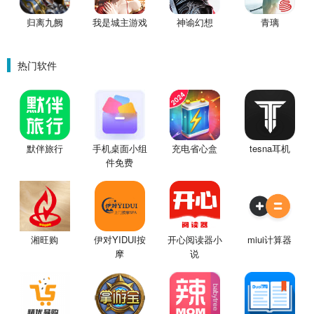
归离九阙
我是城主游戏
神谕幻想
青璃
热门软件
默伴旅行
手机桌面小组
充电省心盒
tesna耳机
件免费
湘旺购
伊对YIDUI按
开心阅读器小
miui计算器
摩
说