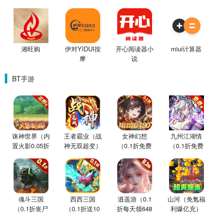
湘旺购
伊对YIDUI按
开心阅读器小
miui计算器
摩
说
BT手游
诛神世界（内
王者霸业（战
女神幻想
九州江湖情
置火影0.05折
神无双超变）
（0.1折免费
（0.1折免费
买断版）
版）
版）
魂斗三国
西西三国
逍遥游（0.1
山河（免氪福
（0.1折丧尸
（0.1折送10
折每天领648
利爆亿充）