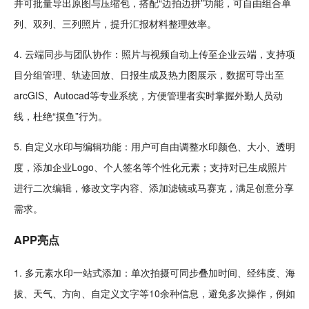
并可批量导出原图与
压缩
包，搭配“边拍边拼”功能，可
自由
组合单
列、双列、三列照片，提升汇报材料
整理
效率。
4. 云端同步与团队协作：照片与视频自动上传至企业云端，支持项
目分组管理、轨迹回放、日报生成及热力图展示，数据可导出至
ar
cGIS、Auto
cad
等专业系统，方便管理者实时掌握外勤人员动
线，杜绝“
摸鱼
”行为。
5. 自定义水印与编辑功能：用户可自由调整水印
颜色
、大小、透明
度，添加企业Logo、个人签名等个性化元素；支持对已生成照片
进行二次编辑，修改
文字
内容、添加
滤镜
或
马赛克
，满足
创意
分享
需求。
APP亮点
1. 多元素水印一站式添加：单次拍摄可同步叠加时间、经纬度、海
拔、天气、方向、自定义文字等10余种信息，避免多次操作，例如