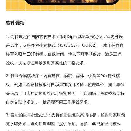
软件强项
1. 高精度定位与防篡改
技术
：采用G
ps
+基站双模定位，室内外误
差≤3米，支持多种坐标格式（如WGS84、GCJ02），水印信息直
接写入照片EXIF数据，确保时间、地点不可手动
修改
，满足工程
验收、执法取证等场景对真实性的严格要求。
2. 行业专属模板库：内置
建筑
、
物流
、媒体、快消等20+行业模
板，例如工程巡检模板可自动添加项目名称、监理单位、
施工
单位
等信息；门店拜访模板可记录铺货时间、门店编码；考勤模板支持
自定义班次规则，一键适配不同工作场景需求。
3. 智能拍摄与批量处理：支持前后
摄像头
高清拍摄，拍摄时实时预
览水印效果，避免后期调整；提供单拍、连拍、
4k
视频录制模式，