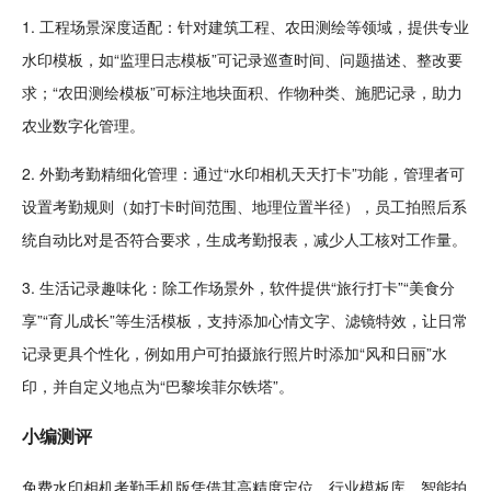
1. 工程场景深度适配：针对建筑工程、
农田
测绘
等领域，提供专业
水印模板，如“监理日志模板”可记录巡查时间、问题描述、整改要
求；“农田测绘模板”可
标注
地块面积、作物种类、施肥记录，助力
农业
数字
化管理。
2. 外勤考勤精细化管理：通过“水印相机
天天
打卡”功能，管理者可
设置考勤规则（如打卡时间范围、地理位置半径），员工拍照后系
统自动比对是否符合要求，生成考勤报表，减少人工核对工作量。
3. 生活记录
趣味
化：除工作场景外，软件提供“旅行打卡”“
美食
分
享”“
育儿
成长
”等生活模板，支持添加
心情
文字、滤镜
特效
，让日常
记录更具个性化，例如用户可拍摄旅行照片时添加“风和日丽”水
印，并自定义地点为“巴黎埃菲尔铁塔”。
小编
测评
免费水印相机考勤手机版凭借其高精度定位、行业模板库、智能拍