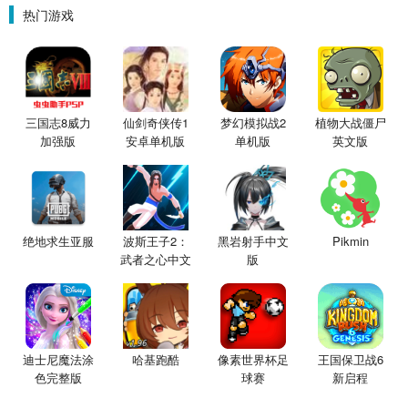
热门游戏
三国志8威力
仙剑奇侠传1
梦幻模拟战2
植物大战僵尸
加强版
安卓单机版
单机版
英文版
绝地求生亚服
波斯王子2：
黑岩射手中文
Pikmin
武者之心中文
版
版
迪士尼魔法涂
哈基跑酷
像素世界杯足
王国保卫战6
色完整版
球赛
新启程