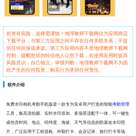
投资有风险，选择需谨慎！地理教师下载网仅为应用商店
下载平台，与第三方应用之间不存在任何关联关系，不提
供任何担保或承诺。第三方应用内容不受地理教师下载网
控制，提醒您切勿轻信他人让您下载，在使用应用时提高
风险意识，自己独立、审慎判断；地理教师下载网不为因
此产生的任何投资、购买行为承担任何责任。
软件介绍
免费
水印
相机
考勤
手机
版是一款专为
安卓
用户打造的
智能
考勤管理
工具，集高清
拍摄
、实时水印添加、多场景适配于一体，可一键生
成包含时间、地点、经纬度、
海拔
、
天气
等信息的防篡改水印照
片，广泛应用于工程巡检、外勤
打卡
、
会议
记录
、
旅行
打卡等场