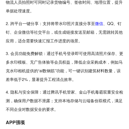
物流人员
拍照
时可同时记录货物编号、签收时间、地理位置，提升
单据处理速度。
2. 跨平台一键分享：支持将带水印照片直接分享至
微信
、QQ、钉
钉、企业微信等
社交
平台，或生成链接发送至邮箱，无需跳转其他
应用，适合需要快速汇报工作进度的场景。
3. 会员功能免费
解锁
：通过手机号登录即可使用高清照片保存、更
多水印模板、
无广告
体验等会员权益，降低企业采购成本，例如马
克水印相机提供的“
ai
数钢筋
”功能，可一键识别建筑材料数量，误
差率低于2%，显著提升工程清点效率。
4. 隐私与
安全
保障：通过
腾讯
手机管家、金山手机毒霸双重安全检
测，确保用户数据不泄露；支持本地存储与云端
备份
双模式，满足
不同企业对数据安全的要求。
APP强项