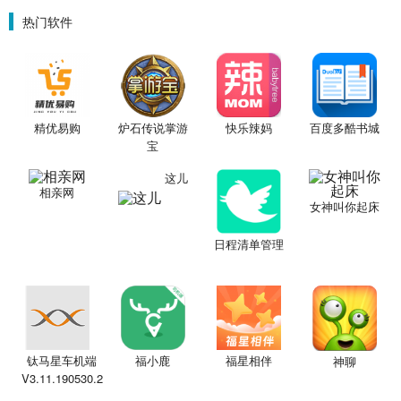
围城）
星魔赵云）
金票）
热门软件
精优易购
炉石传说掌游
快乐辣妈
百度多酷书城
宝
这儿
相亲网
女神叫你起床
日程清单管理
钛马星车机端
福小鹿
福星相伴
神聊
V3.11.190530.2