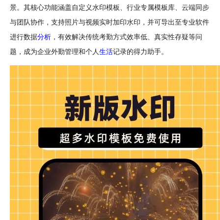
景。其核心功能涵盖自定义水印模板、行业专属模板库、
云端
同步
与
团队
协作
，支持照片与
视频
实时加印水印，并可导出至专业
软件
进行
数据
分析
，有效解决
传统
考勤方式效率低、真实性存疑等问
题，成为
企业
外勤管理和个人
生活
记录的
得力
助手
。