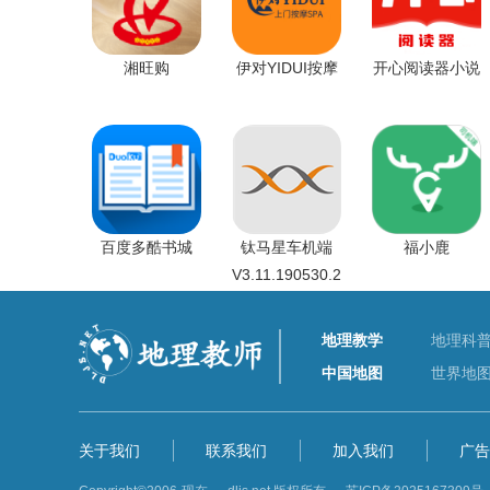
湘旺购
伊对YIDUI按摩
开心阅读器小说
百度多酷书城
钛马星车机端
福小鹿
V3.11.190530.2
地理教学
地理科
中国地图
世界地
关于我们
联系我们
加入我们
广告