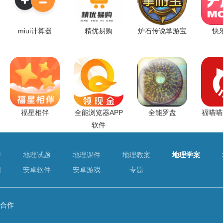
miui计算器
精优易购
炉石传说掌游宝
快
福星相伴
全能浏览器APP
全能罗盘
福喵喵
软件
普
地理试题
地理课件
地理教案
地理学案
图
安卓软件
安卓游戏
专题
合作