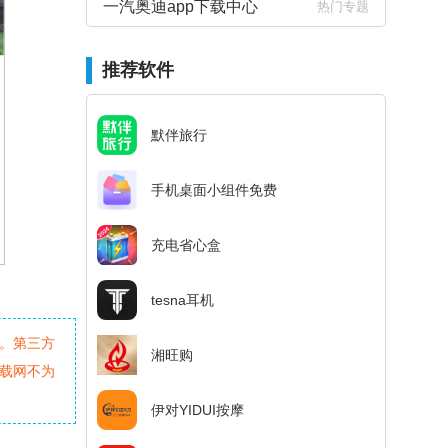
一汽奥迪app下载中心
热门专题
推荐软件
默伴旅行
手机桌面小组件免费
充电省心盒
tesna耳机
。第三方
湘旺购
载网不为
伊对YIDUI按摩