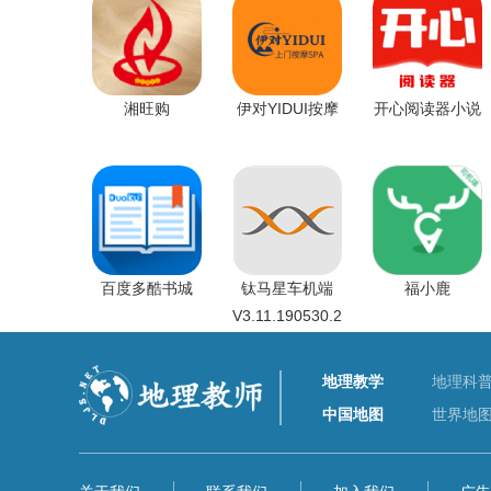
湘旺购
伊对YIDUI按摩
开心阅读器小说
百度多酷书城
钛马星车机端
福小鹿
V3.11.190530.2
地理教学
地理科
中国地图
世界地