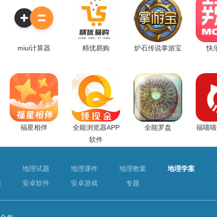
miui计算器
精优易购
炉石传说掌游宝
快
福星相伴
全能浏览器APP
全能罗盘
福喵喵
软件
普
地理试题
地理课件
地理教案
地理学案
图
安卓软件
安卓游戏
专题