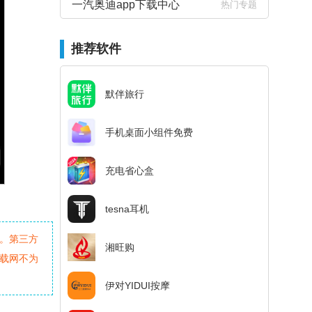
一汽奥迪app下载中心
热门专题
推荐软件
默伴旅行
手机桌面小组件免费
充电省心盒
tesna耳机
。第三方
湘旺购
载网不为
伊对YIDUI按摩