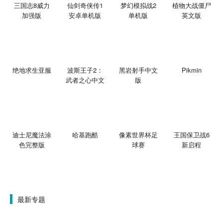
三国志8威力
仙剑奇侠传1
梦幻模拟战2
植物大战僵尸
加强版
安卓单机版
单机版
英文版
绝地求生亚服
波斯王子2：
黑岩射手中文
Pikmin
武者之心中文
版
版
迪士尼魔法涂
哈基跑酷
像素世界杯足
王国保卫战6
色完整版
球赛
新启程
最新专题