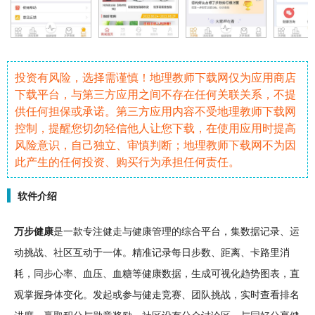
投资有风险，选择需谨慎！地理教师下载网仅为应用商店
下载平台，与第三方应用之间不存在任何关联关系，不提
供任何担保或承诺。第三方应用内容不受地理教师下载网
控制，提醒您切勿轻信他人让您下载，在使用应用时提高
风险意识，自己独立、审慎判断；地理教师下载网不为因
此产生的任何投资、购买行为承担任何责任。
软件介绍
万步健康
是一款
专注
健走与健康管理的综合平台，集
数据
记录
、
运
动
挑战
、
社区
互动
于一体。精准记录每日步数、距离、卡路里消
耗，
同步
心率、血压、血糖等健康数据，生成
可视化
趋势图表，直
观掌握身体变化。发起或参与健走竞赛、
团队
挑战，实时查看排名