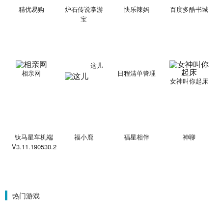
精优易购
炉石传说掌游
快乐辣妈
百度多酷书城
宝
这儿
相亲网
日程清单管理
女神叫你起床
钛马星车机端
福小鹿
福星相伴
神聊
V3.11.190530.2
热门游戏