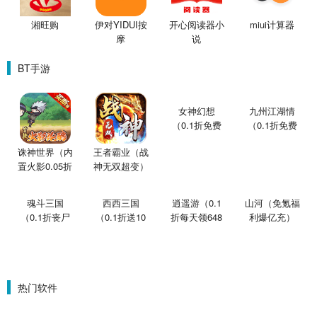
湘旺购
伊对YIDUI按
开心阅读器小
miui计算器
摩
说
BT手游
女神幻想
九州江湖情
（0.1折免费
（0.1折免费
版）
版）
诛神世界（内
王者霸业（战
置火影0.05折
神无双超变）
买断版）
魂斗三国
西西三国
逍遥游（0.1
山河（免氪福
（0.1折丧尸
（0.1折送10
折每天领648
利爆亿充）
围城）
星魔赵云）
金票）
热门软件