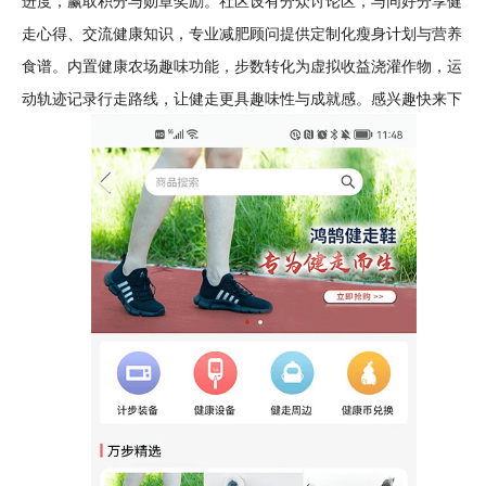
进度，赢取积分与勋章
奖励
。社区设有分众讨论区，与同好分享健
走心得、交流健康知识，专业
减肥
顾问提供
定制
化瘦身
计划
与营养
食谱。内置健康
农场
趣味
功能，步数转化为虚拟收益浇灌作物，运
动轨迹记录行走路线，让健走更具趣味性与成就感。感兴趣快来下