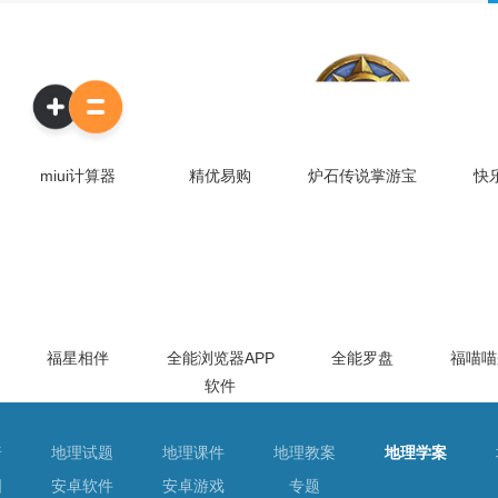
miui计算器
精优易购
炉石传说掌游宝
快
福星相伴
全能浏览器APP
全能罗盘
福喵喵
软件
普
地理试题
地理课件
地理教案
地理学案
图
安卓软件
安卓游戏
专题