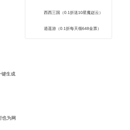
西西三国（0.1折送10星魔赵云）
逍遥游（0.1折每天领648金票）
一键生成
时也为网