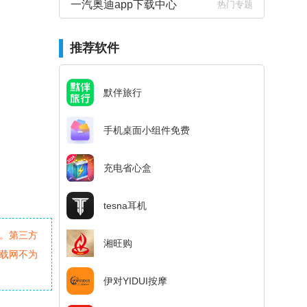
一汽奥迪app下载中心
热门专题
推荐软件
默伴旅行
手机桌面小组件免费
充电省心盒
tesna耳机
。第三方
湘旺购
载网不为
伊对YIDUI按摩