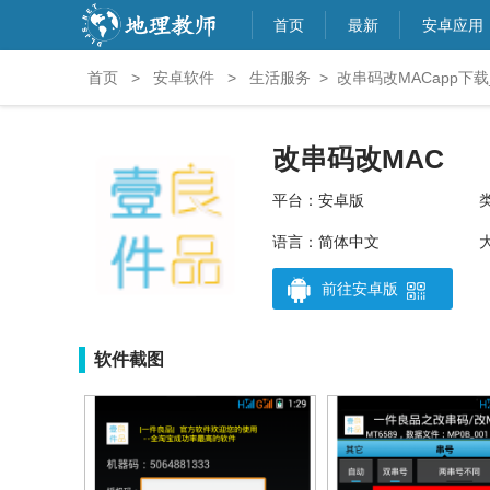
首页
最新
安卓应用
首页
>
安卓软件
>
生活服务
>
改串码改MACapp下载_
改串码改MAC
平台：安卓版
语言：简体中文
大
前往安卓版
软件截图