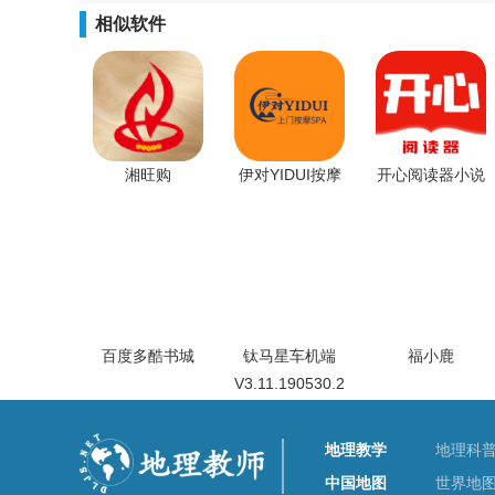
相似软件
湘旺购
伊对YIDUI按摩
开心阅读器小说
百度多酷书城
钛马星车机端
福小鹿
V3.11.190530.2
地理教学
地理科
中国地图
世界地