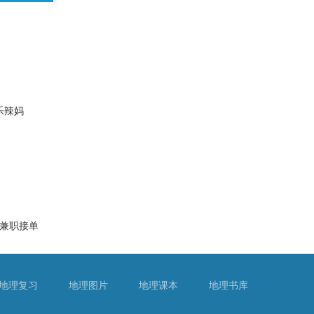
乐辣妈
兼职接单
地理复习
地理图片
地理课本
地理书库