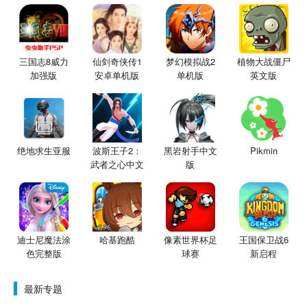
三国志8威力
仙剑奇侠传1
梦幻模拟战2
植物大战僵尸
加强版
安卓单机版
单机版
英文版
绝地求生亚服
波斯王子2：
黑岩射手中文
Pikmin
武者之心中文
版
版
迪士尼魔法涂
哈基跑酷
像素世界杯足
王国保卫战6
色完整版
球赛
新启程
最新专题