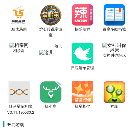
精优易购
炉石传说掌游
快乐辣妈
百度多酷书城
宝
这儿
相亲网
女神叫你起床
日程清单管理
钛马星车机端
福小鹿
福星相伴
神聊
V3.11.190530.2
热门游戏