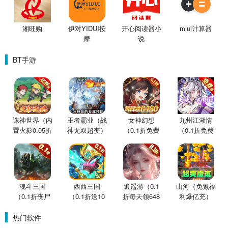
湘旺购
伊对YIDUI按
开心阅读器小
miui计算器
摩
说
BT手游
诛神世界（内
王者霸业（战
女神幻想
九州江湖情
置火影0.05折
神无双超变）
（0.1折免费
（0.1折免费
买断版）
版）
版）
魂斗三国
西西三国
逍遥游（0.1
山河（免氪福
（0.1折丧尸
（0.1折送10
折每天领648
利爆亿充）
围城）
星魔赵云）
金票）
热门软件