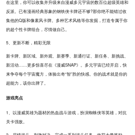
在这里，你可以收集并升级来自漫威多元宇宙的数百位超级英雄和
反派
。已有
漫画
经典
形象的钢铁侠卡牌还不够?那你绝不能错过收
集他的
Q版
和
像素
风卡牌。多种
艺术
风格等你发掘，打造专属于你
的超个性卡牌组合，尽情做自己。
5、更新不断，精彩无限
新卡牌、新区域、新外观、新
赛季
、新通行证、新
任务
、新
挑战
、
新活动……更多惊喜尽在《漫威SNAP》。多元宇宙已经开启，快
来争夺每个宇宙
魔方
，体验出奇“智”胜的快感。你的战术就是你的
超能力
，该你出牌了。
游戏亮点
1、以漫威英雄为题材的
热血
战斗
游戏，扮演蜘蛛侠等英雄，
对抗
关卡
强敌。
2、尽情战斗，
刺激
对决，完成一系列战斗任务，收获大量奖励。