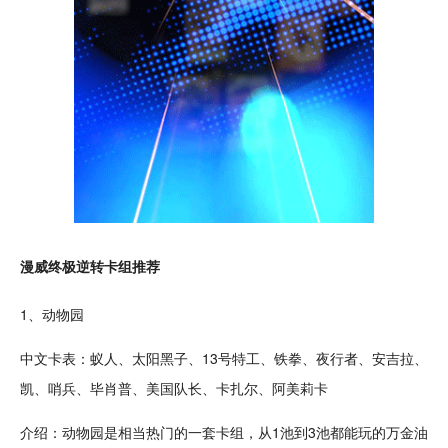
漫威终极逆转卡组推荐
1、
动物
园
中文卡表：蚁人、太阳黑子、13号
特工
、
铁拳
、夜行者、安吉拉、
凯、哨兵、毕肖普、美国队长、卡扎尔、阿美莉卡
介绍：动物园是相当
热门
的一套卡组，从1池到3池都能玩的万金油