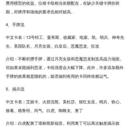
费用模型的收益。位移卡组相当依赖配合，在缺少关键卡牌的前
期，对牌序和场地的要求也相对较高。
4、手牌流
中文卡表：13号特工、曼蒂斯、收藏家、电索、凯、哨兵、神奇先
生、美国队长、月亮女孩、白
皇后
、
恶魔
恐
龙
、狂攻
介绍：不断积攒手牌，通过月亮女孩和恶魔恐龙
制造
高战力场面。
但如果未能抽到恐龙，卡组强度会大幅下降。此外，许多添加额外
手牌的效果都是随机的，能否抽到有用的卡同样依赖运气。
5、揭示流
中文卡表：艾丽卡、
火箭
浣熊、美杜莎、猩红女巫、哨兵、铁心、
狼毒、格鲁特、尚气、白虎、蜘蛛女、奥丁
介绍：白虎配奥丁堪称
萌
新福音。利用奥丁可以再次触发揭示效