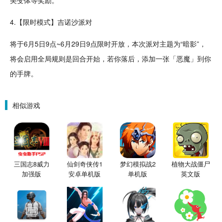
4.【限时模式】吉诺沙
派对
将于6月5日9点~6月29日9点限时开放，本次派对
主题
为“暗影”，
将会启用全局规则是回合开始，若你落后，添加一张「恶魔」到你
的手牌。
相似游戏
三国志8威力
仙剑奇侠传1
梦幻模拟战2
植物大战僵尸
加强版
安卓单机版
单机版
英文版