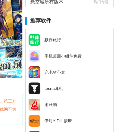
悬空城所有版本
热门专题
推荐软件
默伴旅行
手机桌面小组件免费
充电省心盒
tesna耳机
。第三方
湘旺购
载网不为
伊对YIDUI按摩