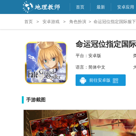
首页
最新
安卓应用
首页
>
安卓游戏
>
角色扮演
>
命运冠位指定国际服下
命运冠位指定国
平台：安卓版
语言：简体中文
大
前往安卓版
手游截图