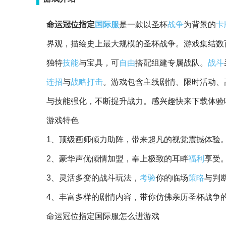
命运冠位指定
国际服
是一款以圣杯
战争
为背景的
卡
界观，描绘史上最大规模的圣杯战争。游戏集结数
独特
技能
与宝具，可
自由
搭配组建专属战队。
战斗
连招
与
战略
打击
。游戏包含主线剧情、限时活动、
与技能强化，不断提升战力。感兴趣快来下载体验
游戏特色
1、顶级画师倾力助阵，带来超凡的视觉震撼体验
2、豪华声优倾情加盟，奉上极致的耳畔
福利
享受
3、灵活多变的战斗玩法，
考验
你的临场
策略
与判
4、丰富多样的剧情内容，带你仿佛亲历圣杯战争
命运冠位指定国际服怎么进游戏