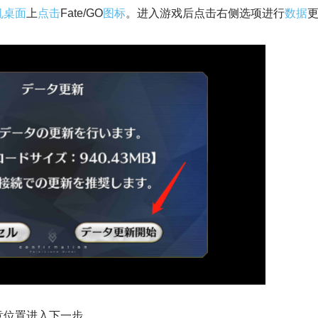
机
桌面
上
点击
Fate/GO
图标
。进入游戏后点击右侧选项进行
数据
意位置进入下一步。