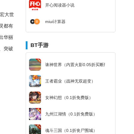
开心阅读器小说
宏大世
miui计算器
灵都有
出华丽
BT手游
、突破
诛神世界（内置火影0.05折买断版）
王者霸业（战神无双超变）
女神幻想（0.1折免费版）
九州江湖情（0.1折免费版）
魂斗三国（0.1折丧尸围城）