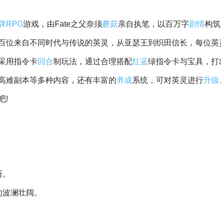
牌
RPG
游戏，由Fate之父奈须
蘑菇
亲自执笔，以百万字
剧情
构筑
百位来自不同时代与传说的英灵，从亚瑟王到织田信长，每位英
采用指令卡
回合
制玩法，通过合理搭配
红蓝
绿指令卡与宝具，打
高难副本等多种内容，还有丰富的
养成
系统，可对英灵进行
升级
吧!
。
。
断。
的波澜壮阔。