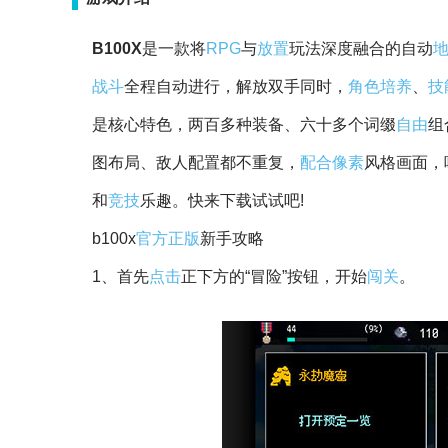
B100X
是一款将
RPG
与
放置
玩法深度融合的自动
战斗
全程自动进行，解放双手同时，
角色
培养
、
技
是核心特色，两百多种装备、六十多个词缀
自由
组
图布局、敌人配置都不重复，
配合
像素
风格画面，
和
竞技
乐趣。快来下载试试吧!
b100x
官方
正版
新手攻略
1、首先
点击
正下方的“冒险”按钮，开始
闯关
。