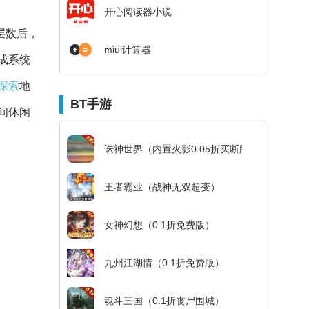
开心阅读器小说
层数后，
miui计算器
成系统
探索
地
BT手游
间休闲
诛神世界（内置火影0.05折买断版）
王者霸业（战神无双超变）
女神幻想（0.1折免费版）
九州江湖情（0.1折免费版）
魂斗三国（0.1折丧尸围城）