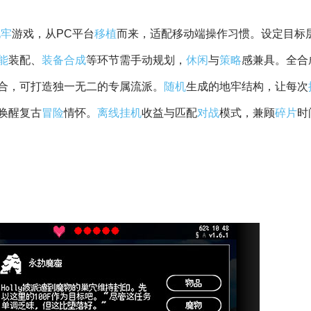
地牢
游戏，从PC平台
移植
而来，适配移动端操作习惯。设定目标
能
装配、
装备
合成
等环节需手动规划，
休闲
与
策略
感兼具。全合
合，可打造独一无二的专属流派。
随机
生成的地牢结构，让每次
唤醒复古
冒险
情怀。
离线
挂机
收益与匹配
对战
模式，兼顾
碎片
时