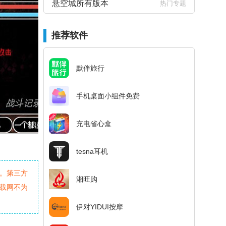
悬空城所有版本
热门专题
推荐软件
默伴旅行
手机桌面小组件免费
充电省心盒
tesna耳机
。第三方
湘旺购
载网不为
伊对YIDUI按摩