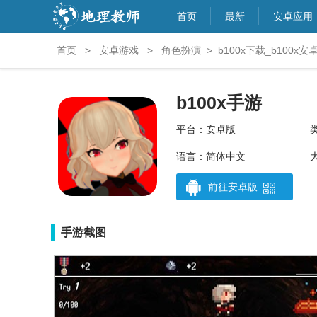
首页
最新
安卓应用
首页
>
安卓游戏
>
角色扮演
>
b100x下载_b100x安
b100x手游
平台：安卓版
语言：简体中文
大
前往安卓版
手游截图