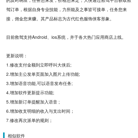
的及时响应，
任务
您来发，价格您来定；大侠通过救驾平台获取救
驾订单，根据自身专业
技能
，力所能及之事皆可接单，任务您来
接，佣金您来赚。其产品标志为
古代
红色服饰侠客形象。
目前救驾支持Android、
ios
系统，并于各大
热门
应用商店
上线
。
更新说明：
1.
修改
支付金额到立即呼叫大侠后;
2.增加主公发单页面加入图片上传功能;
3.增加
语音
功能,可以语音发布任务;
4.增加软件更新提示功能;
5.增加新订单提醒加入语音 ;
6.增加收支明细的收入与支出时间；
7.修改再次派单的规则；
相似软件