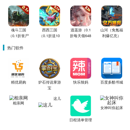
买断版）
版）
版）
魂斗三国
西西三国
逍遥游（0.1
山河（免氪福
（0.1折丧尸
（0.1折送10
折每天领648
利爆亿充）
围城）
星魔赵云）
金票）
热门软件
精优易购
炉石传说掌游
快乐辣妈
百度多酷书城
宝
这儿
相亲网
女神叫你起床
日程清单管理