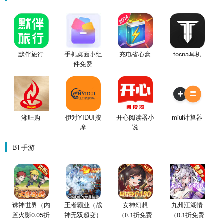
默伴旅行
手机桌面小组
充电省心盒
tesna耳机
件免费
湘旺购
伊对YIDUI按
开心阅读器小
miui计算器
摩
说
BT手游
诛神世界（内
王者霸业（战
女神幻想
九州江湖情
置火影0.05折
神无双超变）
（0.1折免费
（0.1折免费