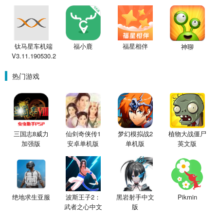
钛马星车机端
福小鹿
福星相伴
神聊
V3.11.190530.2
热门游戏
三国志8威力
仙剑奇侠传1
梦幻模拟战2
植物大战僵尸
加强版
安卓单机版
单机版
英文版
绝地求生亚服
波斯王子2：
黑岩射手中文
Pikmin
武者之心中文
版
版