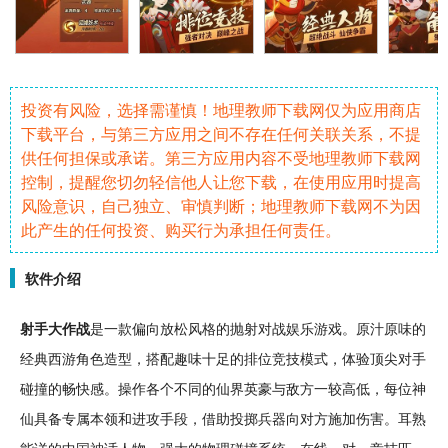
投资有风险，选择需谨慎！地理教师下载网仅为应用商店
下载平台，与第三方应用之间不存在任何关联关系，不提
供任何担保或承诺。第三方应用内容不受地理教师下载网
控制，提醒您切勿轻信他人让您下载，在使用应用时提高
风险意识，自己独立、审慎判断；地理教师下载网不为因
此产生的任何投资、购买行为承担任何责任。
软件介绍
射手
大作战
是一款偏向
放松
风格的抛射
对战
娱乐
游戏。原汁原味的
经典
西游
角色
造型，搭配
趣味
十足的排位
竞技
模式，体验顶尖对手
碰撞
的畅快感。操作各个不同的仙界英豪与敌方一较高低，每位神
仙具备专属本领和进攻手段，借助
投掷
兵器向对方施加伤害。耳熟