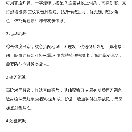
可用普通炸弹、十字爆弹，搭配 3 连发及以上词条，高额伤害、支
持越墙投掷;短板攻击射程短、贴身作战乏力，优先选用密探角
色，依托角色原生炸弹构筑体系。
2.地刺流派
综合强度出众，核心搭配地刺 + 3 连发，优选侧后发射、原地减
伤、吸血词条即可
轻松
霸场;依靠持续伤害输出，瞬时爆发偏弱，
需要防范突进近身敌人。
3.镰刀流派
高阶对局解锁，打法直白强势，基础配镰刀 + 周身侧后挥刀词条，
近身缠斗无短板;搭配移速加成、护盾、吸血弥补短手缺陷，无需
加点射程属性。
4.远狙流派