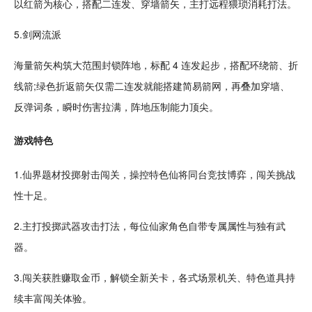
以红箭为核心，搭配二连发、穿墙箭矢，主打远程猥琐消耗打法。
5.剑网流派
海量箭矢构筑大范围封锁阵地，标配 4 连发起步，搭配环绕箭、折
线箭;绿色折返箭矢仅需二连发就能搭建简易箭网，再叠加穿墙、
反弹词条，瞬时伤害拉满，阵地压制能力顶尖。
游戏特色
1.仙界题材投掷
射击
闯关，操控特色仙将同台竞技博弈，闯关
挑战
性十足。
2.主打投掷武器攻击打法，每位仙家角色自带专属属性与独有武
器。
3.闯关获胜赚取金币，解锁全新关卡，各式场景机关、特色道具持
续丰富闯关体验。