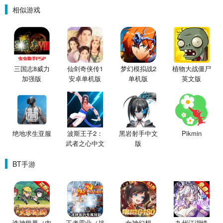
相似游戏
三国志8威力
仙剑奇侠传1
梦幻模拟战2
植物大战僵尸
加强版
安卓单机版
单机版
英文版
绝地求生亚服
波斯王子2：
黑岩射手中文
Pikmin
武者之心中文
版
版
BT手游
诛神世界（内
王者霸业（战
女神幻想
九州江湖情