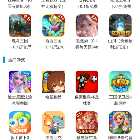
置火影0.05折
神无双超变）
（0.1折免费
（0.1折免费
买断版）
版）
版）
魂斗三国
西西三国
逍遥游（0.1
山河（免氪福
（0.1折丧尸
（0.1折送10
折每天领648
利爆亿充）
围城）
星魔赵云）
金票）
热门游戏
迪士尼魔法涂
哈基跑酷
像素世界杯足
王国保卫战6
色完整版
球赛
新启程
保卫萝卜3
洋流朋克
畅感浮空岛
咪哇伊奇幻冒