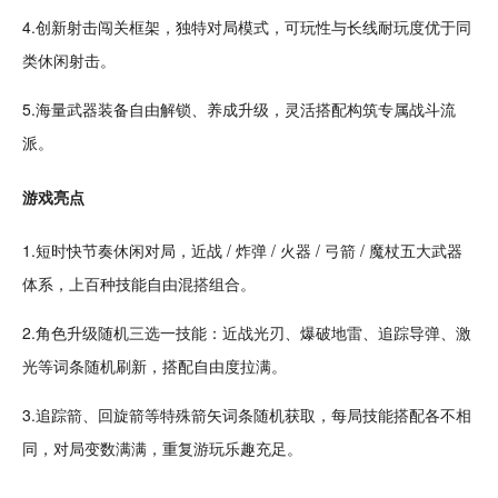
4.创新射击闯关框架，独特对局模式，
可玩
性与长线
耐玩
度优于同
类
休闲
射击。
5.海量武器
装备
自由
解锁、
养成
升级
，灵活搭配构筑专属
战斗
流
派。
游戏亮点
1.短时快
节奏
休闲对局，近战 / 炸弹 / 火器 /
弓箭
/ 魔杖五大武器
体系，上百种
技能
自由混搭组合。
2.角色升级
随机
三选一技能：近战光刃、
爆破
地雷、追踪导弹、
激
光
等词条随机刷新，搭配自由度拉满。
3.追踪箭、回旋箭等特殊箭矢词条随机获取，每局技能搭配各不相
同，对局变数满满，重复游玩乐趣充足。