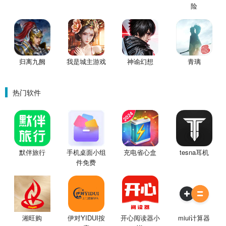
险
归离九阙
我是城主游戏
神谕幻想
青璃
热门软件
默伴旅行
手机桌面小组
充电省心盒
tesna耳机
件免费
湘旺购
伊对YIDUI按
开心阅读器小
miui计算器