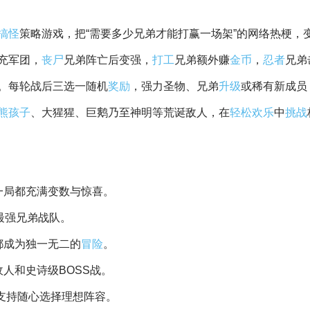
搞怪
策略游戏，把“需要多少兄弟才能打赢一场架”的网络热梗，
充军团，
丧尸
兄弟阵亡后变强，
打工
兄弟额外赚
金币
，
忍者
兄弟
。每轮战后三选一随机
奖励
，强力圣物、兄弟
升级
或稀有新成员
熊孩子
、大猩猩、巨鹅乃至神明等荒诞敌人，在
轻松
欢乐
中
挑战
一局都充满变数与惊喜。
最强兄弟战队。
都成为独一无二的
冒险
。
人和史诗级BOSS战。
，支持随心选择理想阵容。