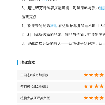
【荒诞挑战】
1、攻克
考验
阵容搭配能力(以及理智底线)的各式B
2、击败BOSS为兄弟们赢取金星与银星，挑战自
【招募你的兄弟】
1、游戏内共有42种风格迥异的独特兄弟，分属
兄弟。
2、自由混搭队伍，触发离谱的协同效果，例如：
境中拉回的
牛仔
兄弟。
3、超过85万种阵容搭配可能，海量策略与强力
连
游戏亮点
1、欢迎来到兄弟
营地
!在这里招募并管理不断壮大
2、利用你所选择的兄弟、饰品与遗物，打造出突