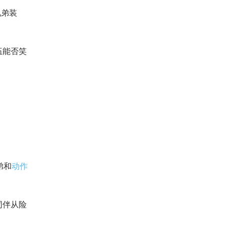
融兄弟通
兄弟装
伍能否笑