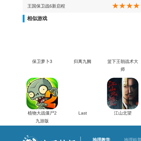
3、迎战层层升级的敌人——从熊孩子到狼群，从
猜你喜欢
三国志8威力加强版
梦幻模拟战2单机版
植物大战僵尸英文版
王国保卫战6新启程
相似游戏