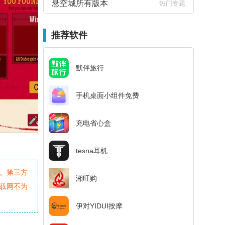
悬空城所有版本
热门专题
推荐软件
默伴旅行
手机桌面小组件免费
充电省心盒
tesna耳机
。第三方
湘旺购
载网不为
伊对YIDUI按摩