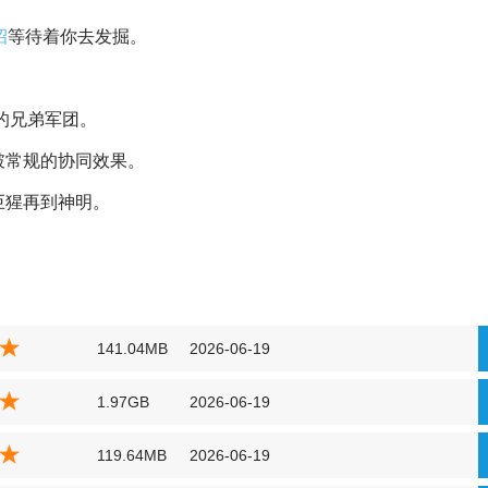
OSS战。
己能否精通所有兄弟的特性。
六大家族：不死族兄弟、社畜兄弟、战士兄弟、
奇幻
兄弟、
科幻
兄
受击时爆炸的丧尸兄弟、
投掷
漫天手里剑的忍者兄弟、用套索将
招
等待着你去发掘。
的兄弟军团。
破常规的协同效果。