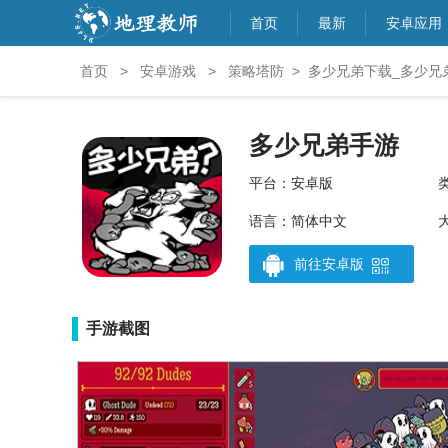
首页
最新
安卓应用
首页
>
安卓游戏
>
策略塔防
>
多少兄弟下载_多少兄
多少兄弟手游
平台：安卓版
语言：简体中文
大
前往安卓版
手游截图