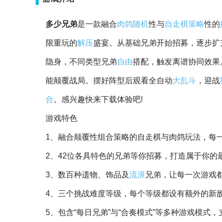
多少兄弟
是一款融合
肉鸽
随机
性与
自走棋
策略
性的
限重玩的
解压
盛宴。从基础兄弟开始招募，逐步扩
隐身，不同类型兄弟
自由
搭配，触发离谱协同效果
能颠覆战局。摆好阵型后观看全自动
大乱斗
，迎战
合
。感兴趣快来下载体验吧!
游戏特色
1、融合颠覆性组合策略的自走棋与肉鸽玩法，每
2、42位各具特色的兄弟等你招募，打造属于你的
3、数百种遗物、饰品及
流浪
兄弟，让每一次游戏
4、三个挑战难度等级，每个等级都设有额外的新敌
5、包含“每日兄弟”与“合奏模式”等多种游戏模式