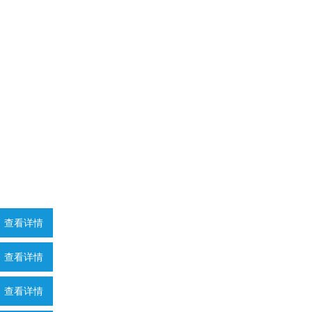
弟和
动作
同伴从险