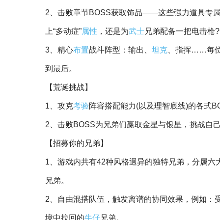
5、需要特别注意：角色一旦
死亡
将无法自动
复活
游戏玩法
【协同!
战术
!大乱斗!】
1、
收集
数百种足以颠覆战局的兄弟遗物：让法师
过为其他兄弟买保险来赚取现金。
2、击败章节BOSS获取饰品——这些强力道具
上“多动症”
属性
，还是为
武士
兄弟配备一把电击枪
3、精心
布置
战斗阵型：输出、
坦克
、指挥……每
到最后。