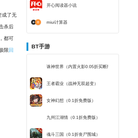
开心阅读器小说
变成了无
miui计算器
击杀后
，都可
BT手游
极限
回
诛神世界（内置火影0.05折买断版）
王者霸业（战神无双超变）
女神幻想（0.1折免费版）
九州江湖情（0.1折免费版）
魂斗三国（0.1折丧尸围城）