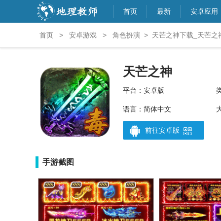
首页
最新
安卓应用
首页
>
安卓游戏
>
角色扮演
>
天芒之神下载_天芒之
天芒之神
平台：安卓版
语言：简体中文
大
前往安卓版
手游截图