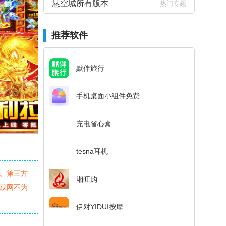
悬空城所有版本
热门专题
推荐软件
默伴旅行
手机桌面小组件免费
充电省心盒
tesna耳机
。第三方
湘旺购
载网不为
伊对YIDUI按摩