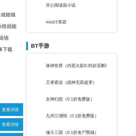
开心阅读器小说
录就能领
miui计算器
杀怪就能
陆场
BT手游
来下载
诛神世界（内置火影0.05折买断版）
王者霸业（战神无双超变）
女神幻想（0.1折免费版）
查看详情
九州江湖情（0.1折免费版）
查看详情
魂斗三国（0.1折丧尸围城）