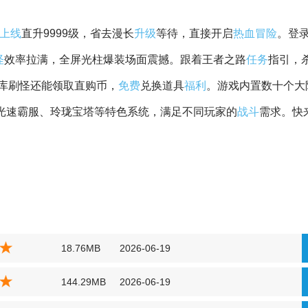
上线
直升9999级，省去漫长
升级
等待，直接开启
热血
冒险
。登
怪
效率拉满，全屏光柱爆装场面震撼。跟着王者之路
任务
指引，
库刷怪还能领取直购币，
免费
兑换道具
福利
。游戏内置数十个大
超光速霸服、玲珑宝塔等特色系统，满足不同玩家的
战斗
需求。快
18.76MB
2026-06-19
144.29MB
2026-06-19