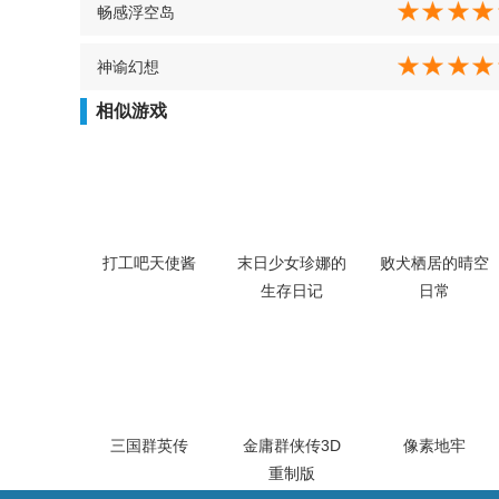
畅感浮空岛
神谕幻想
相似游戏
打工吧天使酱
末日少女珍娜的
败犬栖居的晴空
生存日记
日常
三国群英传
金庸群侠传3D
像素地牢
重制版