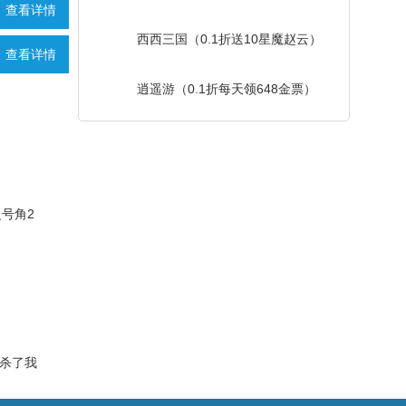
查看详情
西西三国（0.1折送10星魔赵云）
查看详情
逍遥游（0.1折每天领648金票）
号角2
杀了我