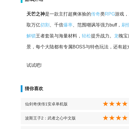
天芒之神
是一款主打超爽体验的
传奇
类
RPG
游戏，
取万亿
切割
、千倍
爆率
、范围嘲讽等强力buff，
刷
解锁
王者套装与海量材料，
轻松
提升战力。
龙
魄宝
景，每个大陆都有专属BOSS与特色玩法，还有
试试吧!
猜你喜欢
仙剑奇侠传1安卓单机版
波斯王子2：武者之心中文版