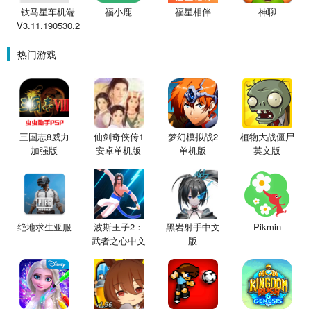
钛马星车机端
福小鹿
福星相伴
神聊
V3.11.190530.2
热门游戏
三国志8威力
仙剑奇侠传1
梦幻模拟战2
植物大战僵尸
加强版
安卓单机版
单机版
英文版
绝地求生亚服
波斯王子2：
黑岩射手中文
Pikmin
武者之心中文
版
版