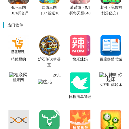
魂斗三国
西西三国
逍遥游（0.1
山河（免氪福
（0.1折丧尸
（0.1折送10
折每天领648
利爆亿充）
围城）
星魔赵云）
金票）
热门软件
精优易购
炉石传说掌游
快乐辣妈
百度多酷书城
宝
这儿
相亲网
女神叫你起床
日程清单管理