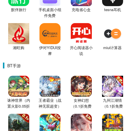
默伴旅行
手机桌面小组
充电省心盒
tesna耳机
件免费
湘旺购
伊对YIDUI按
开心阅读器小
miui计算器
摩
说
BT手游
诛神世界（内
王者霸业（战
女神幻想
九州江湖情
置火影0.05折
神无双超变）
（0.1折免费
（0.1折免费
买断版）
版）
版）