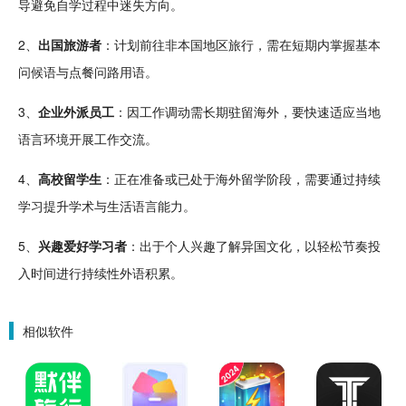
导避免自学过程中迷失方向。
2、
出国
旅游
者
：
计划
前往非本国地区
旅行
，需在短期内掌握基本
问候语与
点餐
问路用语。
3、
企业
外派员工
：因工作调动需长期驻留海外，要快速适应当地
语言环境开展工作交流。
4、
高校留
学生
：正在准备或已处于海外留学阶段，需要通过持续
学习提升学术与生活语言能力。
5、
兴趣爱好学习者
：出于个人兴趣了解异国文化，以
轻松
节奏
投
入时间进行持续性外语积累。
相似软件