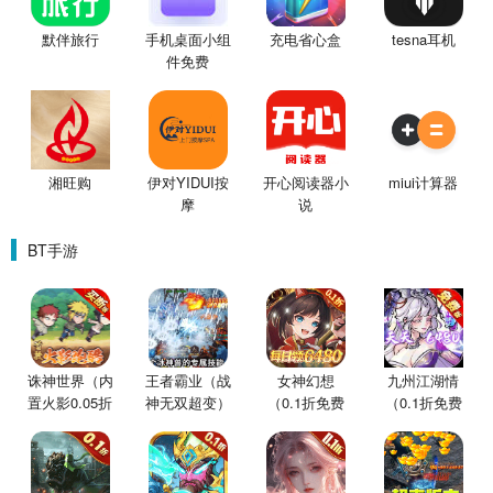
默伴旅行
手机桌面小组
充电省心盒
tesna耳机
件免费
湘旺购
伊对YIDUI按
开心阅读器小
miui计算器
摩
说
BT手游
诛神世界（内
王者霸业（战
女神幻想
九州江湖情
置火影0.05折
神无双超变）
（0.1折免费
（0.1折免费
买断版）
版）
版）