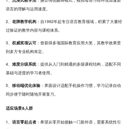
语言的理解与运用速度。
2、
老牌教学机构
：自1992年起
专注
语言
教育
领域，积累了大量经
过
验证
的教学内容与课程体系。
3、
权威奖项认可
：曾获得多项国际教育应用大奖，其教学效果受
到多方专业机构肯定。
4、
难度分级系统
：提供从入门到精通的多级课程结构，适配不同
基础与进度的学习者使用。
5、
移动端优化体验
：界面
设计
适配
手机
操作习惯，学习
记录
自动
同步
便于
随时
随地开展复习。
适应场景&人群
1、
语言零起点者
：希望从零开始接触一门新外语，需要系统性引