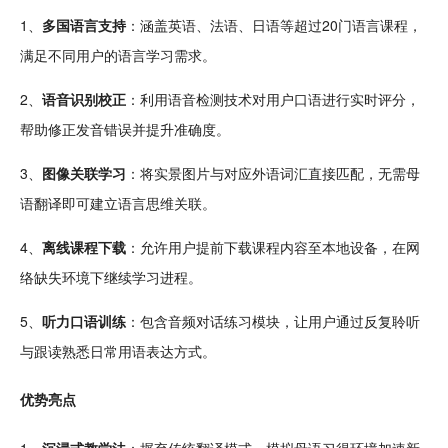
1、
多国语言支持
：涵盖英语、法语、
日语
等超过20门语言课程，
满足不同用户的语言学习需求。
2、
语音
识别校正
：利用语音检测
技术
对用户口语进行实时评分，
帮助修正发音错误并提升准确度。
3、
图像关联学习
：将实景图片与对应外语词汇直接匹配，无需母
语
翻译
即可建立语言
思维
关联。
4、
离线课程下载
：允许用户提前下载课程内容至本地设备，在网
络缺失环境下继续学习进程。
5、
听力口语训练
：包含
音频
对话
练习
模块
，让用户通过反复聆听
与跟读熟悉日常用语表达方式。
优势亮点
1、
沉浸式教学法
：摒弃
传统
翻译模式，
模拟
母语习得环境加速新