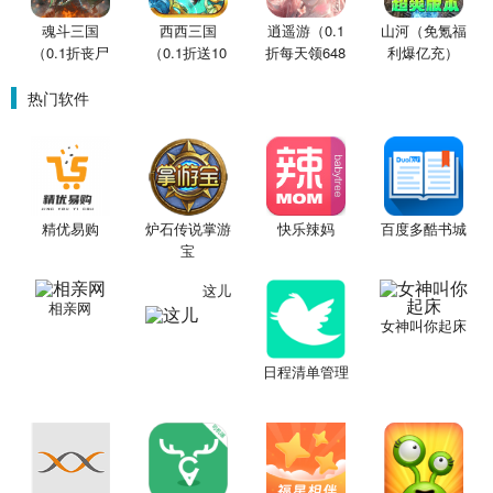
魂斗三国
西西三国
逍遥游（0.1
山河（免氪福
（0.1折丧尸
（0.1折送10
折每天领648
利爆亿充）
围城）
星魔赵云）
金票）
热门软件
精优易购
炉石传说掌游
快乐辣妈
百度多酷书城
宝
这儿
相亲网
女神叫你起床
日程清单管理