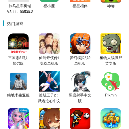
钛马星车机端
福小鹿
福星相伴
神聊
V3.11.190530.2
热门游戏
三国志8威力
仙剑奇侠传1
梦幻模拟战2
植物大战僵尸
加强版
安卓单机版
单机版
英文版
绝地求生亚服
波斯王子2：
黑岩射手中文
Pikmin
武者之心中文
版
版