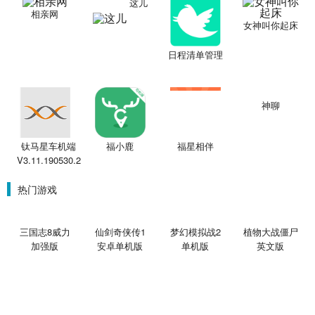
这儿
相亲网
女神叫你起床
日程清单管理
神聊
钛马星车机端
福小鹿
福星相伴
V3.11.190530.2
热门游戏
三国志8威力
仙剑奇侠传1
梦幻模拟战2
植物大战僵尸
加强版
安卓单机版
单机版
英文版