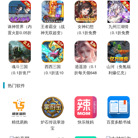
诛神世界（内
王者霸业（战
女神幻想
九州江湖情
置火影0.05折
神无双超变）
（0.1折免费
（0.1折免费
买断版）
版）
版）
魂斗三国
西西三国
逍遥游（0.1
山河（免氪福
（0.1折丧尸
（0.1折送10
折每天领648
利爆亿充）
围城）
星魔赵云）
金票）
热门软件
精优易购
炉石传说掌游
快乐辣妈
百度多酷书城
宝