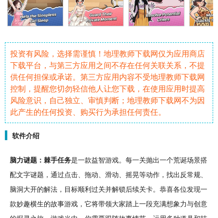
投资有风险，选择需谨慎！地理教师下载网仅为应用商店
下载平台，与第三方应用之间不存在任何关联关系，不提
供任何担保或承诺。第三方应用内容不受地理教师下载网
控制，提醒您切勿轻信他人让您下载，在使用应用时提高
风险意识，自己独立、审慎判断；地理教师下载网不为因
此产生的任何投资、购买行为承担任何责任。
软件介绍
脑力
谜题：棘手
任务
是一款
益智
游戏。每一关抛出一个荒诞场景搭
配
文字
谜题，通过
点击
、拖动、滑动、摇晃等
动作
，找出反常规、
脑洞
大开的解法，目标顺利
过关
并
解锁
后续
关卡
。恭喜各位发现一
款妙趣横生的
故事
游戏，它将带领大家踏上一段充满想象力与
创意