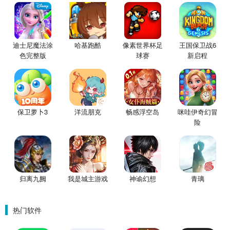
迪士尼魔法涂
哈基跑酷
像素世界杯足
王国保卫战6
色完整版
球赛
新启程
保卫萝卜3
洋流朋克
畅感浮空岛
咪哇伊奇幻冒
险
归离九阙
我是城主游戏
神谕幻想
青璃
热门软件