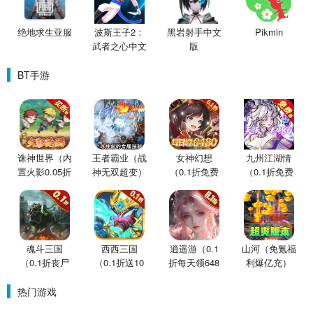
绝地求生亚服
波斯王子2：
黑岩射手中文
Pikmin
武者之心中文
版
版
BT手游
诛神世界（内
王者霸业（战
女神幻想
九州江湖情
置火影0.05折
神无双超变）
（0.1折免费
（0.1折免费
买断版）
版）
版）
魂斗三国
西西三国
逍遥游（0.1
山河（免氪福
（0.1折丧尸
（0.1折送10
折每天领648
利爆亿充）
围城）
星魔赵云）
金票）
热门游戏