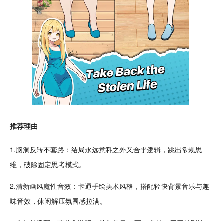
推荐理由
1.脑洞反转不套路：结局永远意料之外又合乎逻辑，跳出常规思
维，破除固定思考模式。
2.
清新
画风
魔性
音效
：
卡通
手绘
美术
风格，搭配轻快背景
音乐
与趣
味音效，
休闲
解压
氛围感拉满。