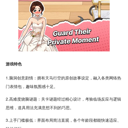
游戏特色
1.脑洞创意
剧情
：拥有天马行空的原创故事设定，融入各类网络
热
门
表情包
，
趣味
氛围感十足。
2.
高难度
烧脑
谜题：关卡谜题经过精心
设计
，
考验
临场
反应
与
逻辑
思维
，道具用法充满意想不到的巧思。
3.上手门槛极低：界面布局简洁直观，各个年龄段都能快速适应、