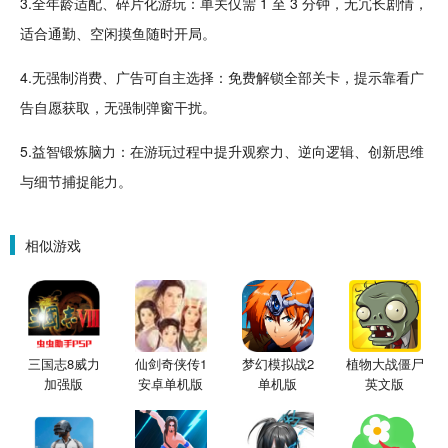
3.全年龄适配、
碎片
化游玩：单关仅需 1 至 3 分钟，无冗长剧情，
适合
通勤
、空闲
摸鱼
随时开局。
4.无强制消费、广告可自主选择：免费解锁全部关卡，提示靠看广
告自愿获取，无强制弹窗干扰。
5.益智锻炼脑力：在游玩过程中提升
观察
力、逆向逻辑、创新思维
与细节捕捉能力。
相似游戏
三国志8威力
仙剑奇侠传1
梦幻模拟战2
植物大战僵尸
加强版
安卓单机版
单机版
英文版