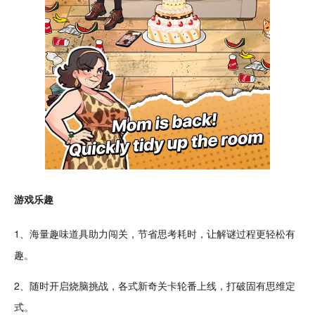
游戏乐趣
1、海量趣味道具助力闯关，节省思考耗时，让解谜过程更轻松
有
趣
。
2、随时开启烧脑
挑战
，各式新奇关卡轮番
上线
，打破固有思维定
式。