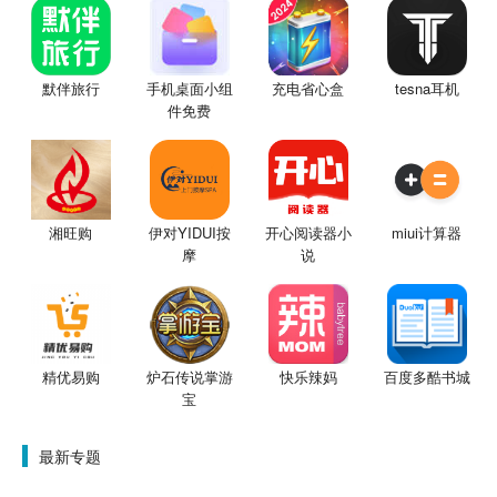
默伴旅行
手机桌面小组
充电省心盒
tesna耳机
件免费
湘旺购
伊对YIDUI按
开心阅读器小
miui计算器
摩
说
精优易购
炉石传说掌游
快乐辣妈
百度多酷书城
宝
最新专题