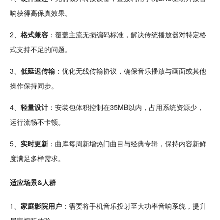
响获得高保真效果。
2、
格式兼容
：覆盖主流无损编码标准，解决
传统
播放器对特定格
式支持不足的问题。
3、
低延迟传输
：优化无线传输协议，确保音乐播放与画面或其他
操作保持同步。
4、
轻量
设计
：安装包体积控制在35MB以内，占用系统
资源
少，
运行
流畅
不卡
顿。
5、
实时更新
：曲库每周新增
热门
曲目与
经典
专辑，保持内容新鲜
度满足多样需求。
适应场景&人群
1、
家庭
影院
用户
：需要将手机音乐投射至大功率音响系统，提升