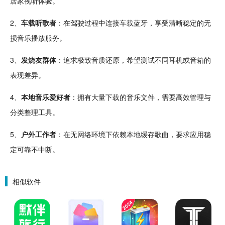
居家视听体验。
2、
车载
听歌
者
：在
驾驶
过程中连接车载蓝牙，享受清晰稳定的
无
损音乐
播放服务。
3、
发烧友群体
：追求极致音质还原，希望
测试
不同耳机或音箱的
表现差异。
4、
本地音乐爱好者
：拥有大量下载的音乐文件，需要高效管理与
分类
整理
工具。
5、
户外工作者
：在无网络环境下依赖本地缓存歌曲，要求应用稳
定可靠不中断。
相似软件