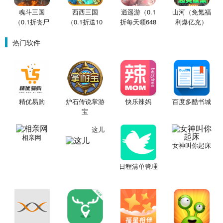
魂斗三国
西西三国
逍遥游（0.1
山河（免氪福
（0.1折丧尸
（0.1折送10
折每天领648
利爆亿充）
围城）
星魔赵云）
金票）
热门软件
精优易购
炉石传说掌游
快乐辣妈
百度多酷书城
宝
这儿
相亲网
女神叫你起床
日程清单管理