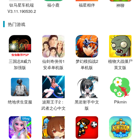
钛马星车机端
福小鹿
福星相伴
神聊
V3.11.190530.2
热门游戏
三国志8威力
仙剑奇侠传1
梦幻模拟战2
植物大战僵尸
加强版
安卓单机版
单机版
英文版
绝地求生亚服
波斯王子2：
黑岩射手中文
Pikmin
武者之心中文
版
版