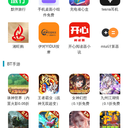
默伴旅行
手机桌面小组
充电省心盒
tesna耳机
件免费
湘旺购
伊对YIDUI按
开心阅读器小
miui计算器
摩
说
BT手游
诛神世界（内
王者霸业（战
女神幻想
九州江湖情
置火影0.05折
神无双超变）
（0.1折免费
（0.1折免费
买断版）
版）
版）