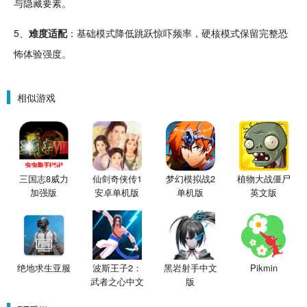
与隐藏要素。
5、
难度适配
：基础模式降低
跳跃
惊吓频率，
硬核
模式保留完整恐
怖体验强度。
相似游戏
三国志8威力
仙剑奇侠传1
梦幻模拟战2
植物大战僵尸
加强版
安卓单机版
单机版
英文版
绝地求生亚服
波斯王子2：
黑岩射手中文
Pikmin
武者之心中文
版
版