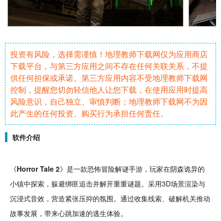
投资有风险，选择需谨慎！地理教师下载网仅为应用商店
下载平台，与第三方应用之间不存在任何关联关系，不提
供任何担保或承诺。第三方应用内容不受地理教师下载网
控制，提醒您切勿轻信他人让您下载，在使用应用时提高
风险意识，自己独立、审慎判断；地理教师下载网不为因
此产生的任何投资、购买行为承担任何责任。
软件介绍
《
Horror Tale 2
》是一款
恐怖
冒险
解谜
手游
，玩家在阴森
诡异
的
小镇
中
探索
，
躲避
绑匪追击并解开重重谜题。采用
3D
场景渲染与
沉浸
式
音效
，营造紧张压抑的氛围。通过
收集
线索、
破解
机关推动
故事
发展
，带来心跳加速的
逃生
体验。