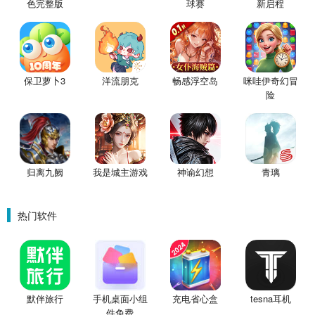
色完整版
球赛
新启程
保卫萝卜3
洋流朋克
畅感浮空岛
咪哇伊奇幻冒
险
归离九阙
我是城主游戏
神谕幻想
青璃
热门软件
默伴旅行
手机桌面小组
充电省心盒
tesna耳机
件免费