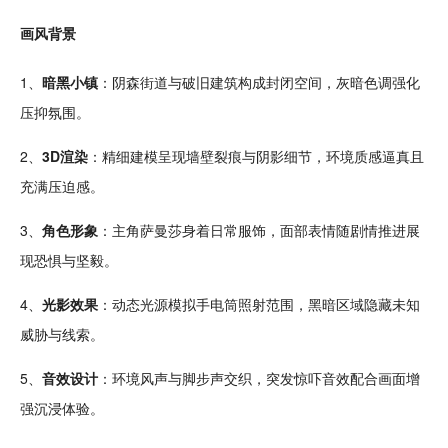
画风背景
1、
暗黑
小镇
：阴森街道与破旧
建筑
构成封闭
空间
，灰暗色调强化
压抑氛围。
2、
3D渲染
：精细
建模
呈现墙壁裂痕与阴影细节，环境质感逼真且
充满压迫感。
3、
角色
形象
：主角萨曼莎身着日常服饰，面部表情随
剧情
推进展
现恐惧与坚毅。
4、
光影效果
：动态光源
模拟
手电筒照射范围，黑暗区域隐藏未知
威胁与线索。
5、
音效
设计
：环境风声与脚步声交织，突发惊吓音效
配合
画面增
强沉浸体验。