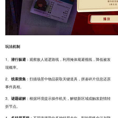
玩法机制
1、
潜行躲避
：
观察
敌人巡逻路线，利用掩体规避视线，降低被发
现概率。
2、
线索搜集
：
扫描
场景中物品获取关键道具，拼凑
碎片
信息还原
事件
真相
。
3、
谜题破解
：根据环境提示操作机关，
解锁
新区域或触发剧情转
折节点。
4、
多结局系统
：不同选择导向多种结局走向，影响最终命运与隐