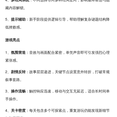
藏内容解锁。
5、
提示
辅助
：新手阶段提供
逻辑
引导，帮助理解复杂谜题结构降
低挫败感。
游戏亮点
1、
氛围营造
：音效与画面配合紧密，单凭声音即可引发强烈
心理
紧张感。
2、
剧情反转
：故事层层递进，关键节点设置意外转折，打破常规
叙事
套路。
3、
操作
流畅
：触控响应迅速，移动与
交互
无延迟，适合长时间
单
手
操作。
4、
关卡
密度
：每关包含多个可探索点，重复游玩仍能发现新细节