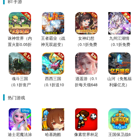
BT手游
诛神世界（内
王者霸业（战
女神幻想
九州江湖情
置火影0.05折
神无双超变）
（0.1折免费
（0.1折免费
买断版）
版）
版）
魂斗三国
西西三国
逍遥游（0.1
山河（免氪福
（0.1折丧尸
（0.1折送10
折每天领648
利爆亿充）
围城）
星魔赵云）
金票）
热门游戏
迪士尼魔法涂
哈基跑酷
像素世界杯足
王国保卫战6