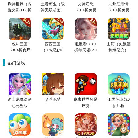
诛神世界（内
王者霸业（战
女神幻想
九州江湖情
置火影0.05折
神无双超变）
（0.1折免费
（0.1折免费
买断版）
版）
版）
魂斗三国
西西三国
逍遥游（0.1
山河（免氪福
（0.1折丧尸
（0.1折送10
折每天领648
利爆亿充）
围城）
星魔赵云）
金票）
热门游戏
迪士尼魔法涂
哈基跑酷
像素世界杯足
王国保卫战6
色完整版
球赛
新启程