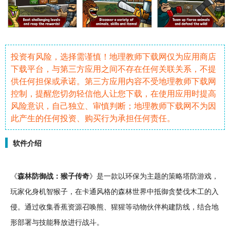
投资有风险，选择需谨慎！地理教师下载网仅为应用商店
下载平台，与第三方应用之间不存在任何关联关系，不提
供任何担保或承诺。第三方应用内容不受地理教师下载网
控制，提醒您切勿轻信他人让您下载，在使用应用时提高
风险意识，自己独立、审慎判断；地理教师下载网不为因
此产生的任何投资、购买行为承担任何责任。
软件介绍
《
森林
防御
战：猴子
传奇
》是一款以
环保
为
主题
的
策略
塔防
游戏，
玩家化身机智猴子，在
卡通
风格的森林世界中抵御贪婪
伐木
工的入
侵。通过
收集
香蕉
资源
召唤熊、猩猩等
动物
伙伴构建防线，结合地
形部署与
技能
释放进行
战斗
。