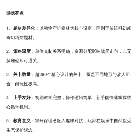
游戏亮点
1、
题材差异化
：以动物守护森林为核心设定，区别于
传统
科幻
或
奇幻
塔防题材。
2、
策略深度
：单位克制关系明确，资源分配影响战局走向，非
无
脑
堆砌即可
通关
。
3、
关卡数量
：超380个精心设计的关卡，覆盖不同地形与敌人组
合，
耐玩
性极高。
4、
上手友好
：初期教学完整，操作
逻辑
简单
，新手能快速掌握核
心循环机制。
5、
教育
意义
：将环保理念融入
趣味
对抗
，玩家在
娱乐
中自然接受
生态保护观念。