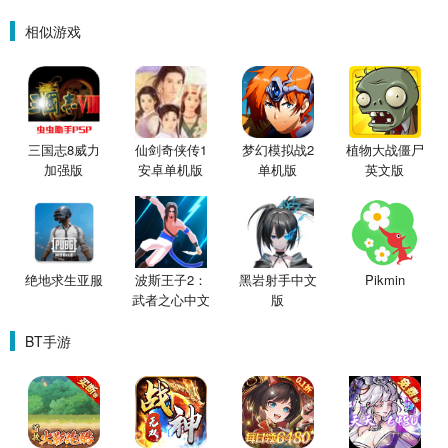
相似游戏
三国志8威力
仙剑奇侠传1
梦幻模拟战2
植物大战僵尸
加强版
安卓单机版
单机版
英文版
绝地求生亚服
波斯王子2：
黑岩射手中文
Pikmin
武者之心中文
版
版
BT手游