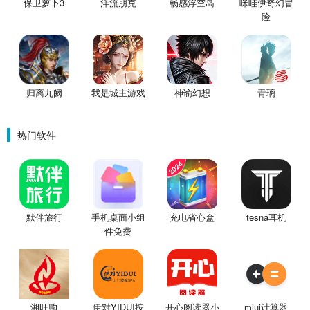
保卫萝卜3
洋流朋克
畅感浮空岛
咪哇伊奇幻冒
险
归离九阙
我是城主游戏
神谕幻想
青璃
热门软件
默伴旅行
手机桌面小组
充电省心盒
tesna耳机
件免费
湘旺购
伊对YIDUI按
开心阅读器小
miui计算器