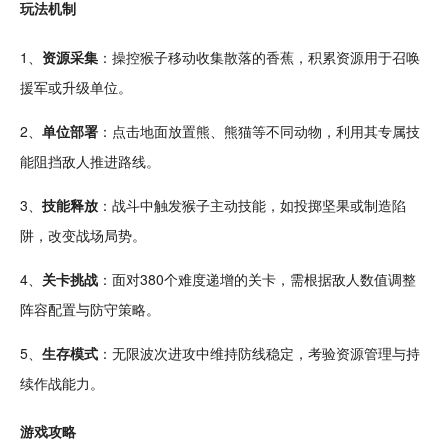
玩法机制
1、
资源采集
：操控猴子移动收集散落的香蕉，积累资源用于召唤
援军或
升级
单位。
2、
单位部署
：
点击
地面
放置
熊、
熊猫
等不同动物，利用其专属技
能阻挡敌人推进路线。
3、
技能释放
：战斗中触发猴子主动技能，如
投掷
坚果或
制造
陷
阱，改变
战场
局势。
4、
关卡
挑战
：面对380个难度递增的关卡，需根据敌人数值调整
阵容配置与防守策略。
5、
生存
模式
：无限波次进攻中维持防线稳定，
考验
资源管理与持
续作战能力。
游戏攻略