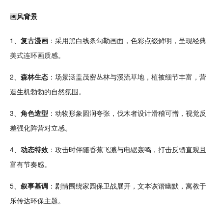
画风背景
1、
复古
漫画
：采用黑白线条勾勒画面，色彩点缀鲜明，呈现
经典
美式连环
画质
感。
2、
森林生态
：场景涵盖茂密丛林与溪流草地，植被细节丰富，营
造生机勃勃的自然氛围。
3、
角色
造型
：动物形象圆润夸张，伐木者
设计
滑稽可憎，视觉反
差强化阵营对立感。
4、
动态
特效
：攻击时伴随香蕉飞溅与电锯轰鸣，
打击
反馈直观且
富有
节奏
感。
5、
叙事
基调
：
剧情
围绕
家园
保卫战展开，文本
诙谐
幽默，寓教于
乐传达环保主题。