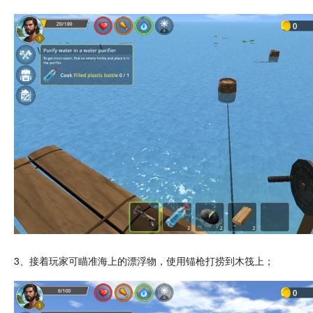
3、接着玩家可
瞄准
海上的漂浮物，使用锚枪打捞到木筏上；