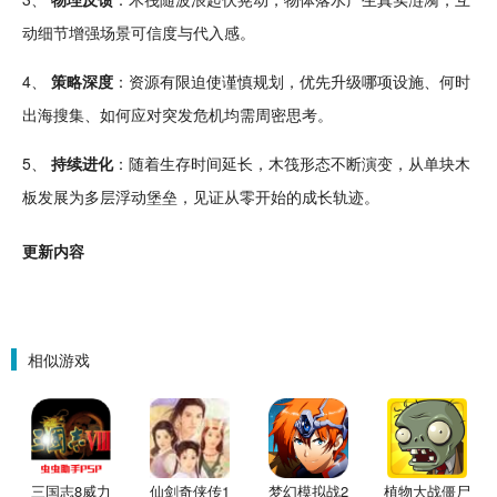
动
细节增强场景可信度与代入感。
4、
策略
深度
：资源有限迫使谨慎规划，优先
升级
哪项设施、何时
出海搜集、如何应对突发危机均需周密思考。
5、
持续
进化
：随着生存时间延长，木筏形态不断演变，从单块木
板发展为多层浮动堡垒，见证从零开始的
成长
轨迹。
更新内容
相似游戏
三国志8威力
仙剑奇侠传1
梦幻模拟战2
植物大战僵尸