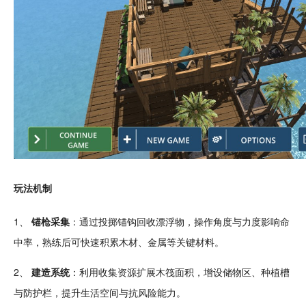
玩法机制
1、
锚枪采集
：通过
投掷
锚钩
回收
漂浮物，操作角度与力度影响命
中率，熟练后可快速积累木材、金属等关键材料。
2、
建造系统
：利用收集资源扩展木筏面积，增设储物区、
种植
槽
与防护栏，提升生活
空间
与抗风险能力。