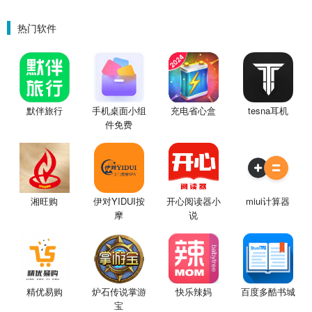
热门软件
默伴旅行
手机桌面小组
充电省心盒
tesna耳机
件免费
湘旺购
伊对YIDUI按
开心阅读器小
miui计算器
摩
说
精优易购
炉石传说掌游
快乐辣妈
百度多酷书城
宝