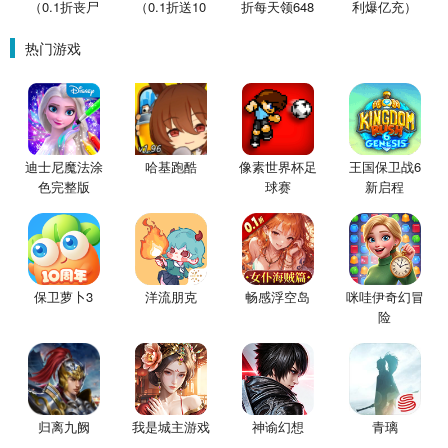
（0.1折丧尸
（0.1折送10
折每天领648
利爆亿充）
围城）
星魔赵云）
金票）
热门游戏
迪士尼魔法涂
哈基跑酷
像素世界杯足
王国保卫战6
色完整版
球赛
新启程
保卫萝卜3
洋流朋克
畅感浮空岛
咪哇伊奇幻冒
险
归离九阙
我是城主游戏
神谕幻想
青璃