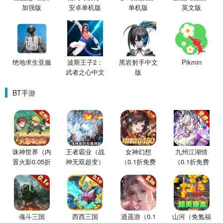
加强版
安卓单机版
单机版
英文版
绝地求生亚服
波斯王子2：
黑岩射手中文
Pikmin
武者之心中文
版
版
BT手游
诛神世界（内
王者霸业（战
女神幻想
九州江湖情
置火影0.05折
神无双超变）
（0.1折免费
（0.1折免费
买断版）
版）
版）
魂斗三国
西西三国
逍遥游（0.1
山河（免氪福