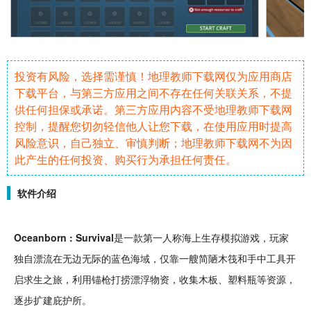
投资有风险，选择需谨慎！地理教师下载网仅为应用商店
下载平台，与第三方应用之间不存在任何关联关系，不提
供任何担保或承诺。第三方应用内容不受地理教师下载网
控制，提醒您切勿轻信他人让您下载，在使用应用时提高
风险意识，自己独立、审慎判断；地理教师下载网不为因
此产生的任何投资、购买行为承担任何责任。
软件介绍
Oceanborn : Survival
是一款
第一人称
海上
生存
模拟
游戏，玩家
独自漂流在无边无际的蓝色海域，仅靠一艘简陋
木筏
和手中工具开
启
求生
之旅，利用锚枪打捞漂浮物资，
收集
木板、塑料瓶等
资源
，
逐步扩建
庇护所
。