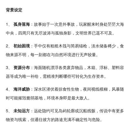
背景设定
1、
孤身落海
：
故事
始于一次意外事故，玩家醒来时身处茫茫大海
中央，四周只有无尽波涛与
孤独
身影，
文明
世界已遥不可及。
2、
初始困境
：手中仅有粗糙木筏与简易锚枪，淡水储备稀少，
食
物
来源不明，每一刻都在与自然环境进行无声较量。
3、
资源分布
：海面
随机
漂浮各类废弃物品，木箱、浮标、塑料容
器等成为唯一补给，需精准判断哪些可转化为生存资本。
4、
海洋
威胁
：深水区潜伏着掠食性生物，
夜间
视线模糊，风暴
随
时
可能
摧毁
脆弱
基地
，环境本身即是最大敌人。
5、
未知远方
：远处隐约可见
岛屿
轮廓或沉船残骸，传说中有更多
物资与线索，但通往彼方的路途充满不确定性与危险。