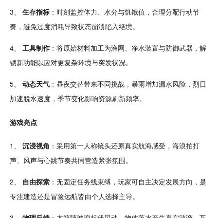
3、
生存指标
：时刻监控体力、水分与
饥饿
值，合理分配行动
节
奏
，避免过度消耗导致状态崩溃陷入绝境。
4、
工具制作
：将原始材料加工为渔网、净水装置与
防御
武器
，
解
锁
新功能以应对更复杂环境与突发状况。
5、
动态
天气
：昼夜交替带来不同
挑战
，
暴雨
增加漏水风险，烈日
加速脱水速度，季节变化影响资源刷新频率。
游戏亮点
1、
沉浸
视角
：采用第一人称镜头还原真实
航海
感受，海浪拍打
声、风声与心跳节奏共同营造紧张氛围。
2、
自由
探索
：无固定
任务
线束缚，玩家可自主决定
发展
方向，是
专注
建造还是
冒险
远航皆由个人选择主导。
3、
物理反馈
：木筏随波浪起伏晃动，物体落水产生真实涟漪，
互