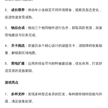
2、
成长
喂养
：将幼年小龙移至不同环境喂食，
观察
其形态变化，
促进快速发育成熟。
3、
物品合成
：拖动三个相同物件进行
合并
，获取高阶
资源
，加速
营地
建设
与
任务
完成。
4、
关卡
挑战
：
穿越
百余个精心
设计
的谜题关卡，清除障碍收集能
量，
解锁
新区域地图。
5、
营地扩建
：运用所得
金币
与材料修建设施，优化布局，打造
舒
适
宜居的龙族家园。
游戏亮点
1、
多样龙种
：发现多种形态各异的巨龙，每种拥有独特
技能
与外
观，满足收集欲望。