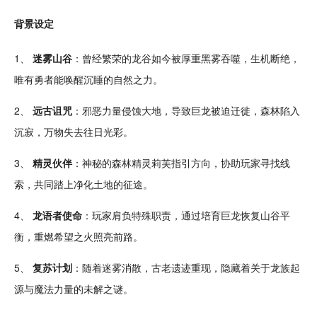
背景设定
1、
迷雾山谷
：曾经繁荣的龙谷如今被厚重黑雾
吞噬
，生机断绝，
唯有勇者能唤醒沉睡的自然之力。
2、
远古诅咒
：
邪恶
力量侵蚀大地，导致巨龙被迫迁徙，
森林
陷入
沉寂，万物失去往日光彩。
3、
精灵
伙伴
：神秘的森林精灵莉芙指引方向，协助玩家寻找线
索，共同踏上净化土地的征途。
4、
龙语者使命
：玩家肩负特殊职责，通过培育巨龙恢复山谷
平
衡
，重燃希望之火照亮前路。
5、
复苏
计划
：随着迷雾消散，古老遗迹重现，隐藏着关于龙族起
源与
魔法
力量的未解之谜。