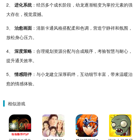
2、
进化
系统
：经历多个成长阶段，幼龙逐渐蜕变为掌控元素的强
大存在，视觉震撼。
3、
治愈
画面
：
清新
卡通
风格搭配柔和色调，营造宁静祥和氛围，
放松
身心压力。
4、
深度策略
：合理规划资源分配与合成顺序，
考验
智慧与耐心，
提升
通关
效率。
5、
情感陪伴
：与小龙建立深厚羁绊，
互动
细节丰富，带来温暖治
愈的情感体验。
相似游戏