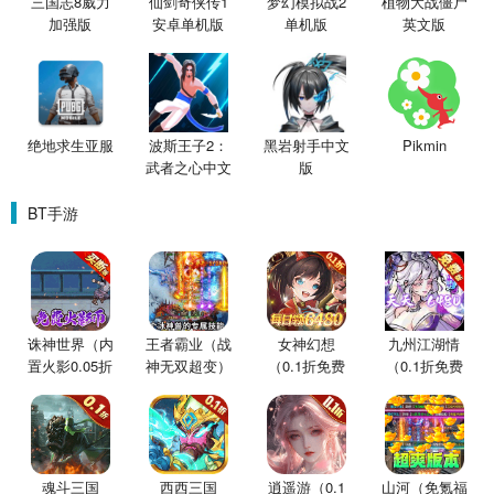
三国志8威力
仙剑奇侠传1
梦幻模拟战2
植物大战僵尸
加强版
安卓单机版
单机版
英文版
绝地求生亚服
波斯王子2：
黑岩射手中文
Pikmin
武者之心中文
版
版
BT手游
诛神世界（内
王者霸业（战
女神幻想
九州江湖情
置火影0.05折
神无双超变）
（0.1折免费
（0.1折免费
买断版）
版）
版）
魂斗三国
西西三国
逍遥游（0.1
山河（免氪福