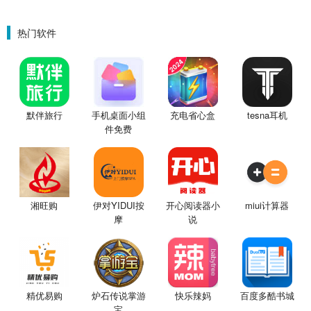
热门软件
默伴旅行
手机桌面小组
充电省心盒
tesna耳机
件免费
湘旺购
伊对YIDUI按
开心阅读器小
miui计算器
摩
说
精优易购
炉石传说掌游
快乐辣妈
百度多酷书城
宝