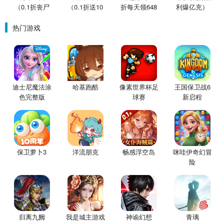
（0.1折丧尸
（0.1折送10
折每天领648
利爆亿充）
围城）
星魔赵云）
金票）
热门游戏
迪士尼魔法涂
哈基跑酷
像素世界杯足
王国保卫战6
色完整版
球赛
新启程
保卫萝卜3
洋流朋克
畅感浮空岛
咪哇伊奇幻冒
险
归离九阙
我是城主游戏
神谕幻想
青璃