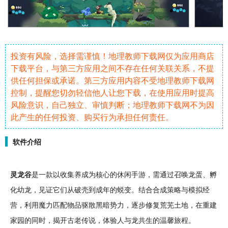
投资有风险，选择需谨慎！地理教师下载网仅为应用商店
下载平台，与第三方应用之间不存在任何关联关系，不提
供任何担保或承诺。第三方应用内容不受地理教师下载网
控制，提醒您切勿轻信他人让您下载，在使用应用时提高
风险意识，自己独立、审慎判断；地理教师下载网不为因
此产生的任何投资、购买行为承担任何责任。
软件介绍
灵
龙
谷
是一款以
收集
养成
为核心的
休闲
手游
，需通过召唤龙蛋、
孵
化
幼龙，见证它们从破壳到
成年
的蜕变。结合
合成
策略
与
模拟
经
营
，利用魔力匹配物品驱散黑暗势力，逐步修复荒芜土地，在重建
家园
的同时，揭开古老传说，体验人与龙共生的
温馨
旅程。