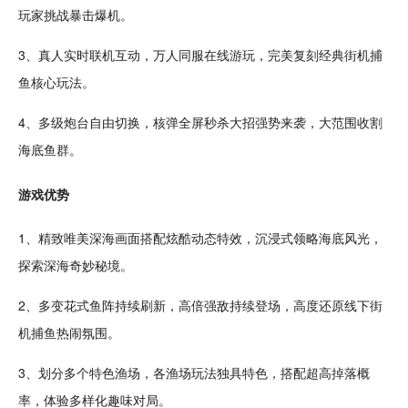
玩家挑战暴击爆机。
3、真人实时
联机
互动
，万人同服在线游玩，完美复刻
经典
街机
捕
鱼核心玩法。
4、多级炮台自由切换，核弹全屏
秒杀
大招强势来袭，大范围收割
海底鱼群。
游戏优势
1、精致
唯美
深海
画面搭配
炫酷
动态特效，沉浸式领略海底风光，
探索
深海奇妙秘境。
2、多变花式鱼阵持续刷新，高倍强敌持续登场，高度还原线下街
机捕鱼热闹氛围。
3、划分多个特色渔场，各渔场玩法独具特色，搭配超高掉落概
率，体验多样化趣味对局。