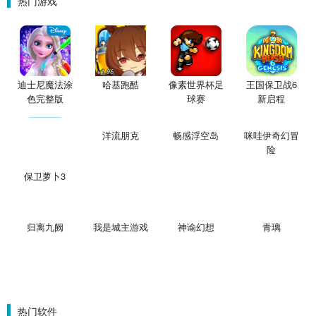
热门游戏
迪士尼魔法涂
哈基跑酷
像素世界杯足
王国保卫战6
色完整版
球赛
新启程
保卫萝卜3
洋流朋克
畅感浮空岛
咪哇伊奇幻冒
险
我是城主游戏
神谕幻想
青璃
归离九阙
热门软件