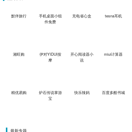
默伴旅行
手机桌面小组
充电省心盒
tesna耳机
件免费
湘旺购
伊对YIDUI按
开心阅读器小
miui计算器
摩
说
精优易购
炉石传说掌游
快乐辣妈
百度多酷书城
宝
最新专题