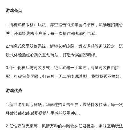
游戏亮点
1.
街机
式
横版
格斗玩法，浮空追击衔接华丽终结技，流畅连招随心
秀，还原经典格斗爽感，每一次操作都充满
打击
感。
2.情缘式
恋爱
双修系统，解锁衣衫绽裂、爆衣诱惑等
趣味
设定，
沉
浸
式体验脸红心跳的
互动
玩法，打造专属甜蜜羁绊。
3.个性化神兵与
时装
系统，绝世
武器
一手掌控，海量时装自由搭
配，打破审美局限，打造独一无二的专属造型，我型我秀不撞款。
游戏优势
1.盖世绝学随心解锁，华丽连招直击全屏，震撼特效拉满，每一次
释放技能都能感受视觉与手感的双重冲击。
2.任性双修无束缚，风情万种的神雕软妹任君挑选，趣味互动玩法