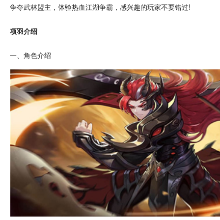
争夺
武林
盟主，体验
热血
江湖争霸，感兴趣的玩家不要错过!
项羽介绍
一、
角色
介绍