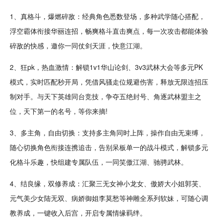
1、真
格斗
，爆燃碎敌：
经典
角色悉数登场，多种武学随心搭配，
浮空霸体衔接华丽连招，畅爽格斗直击爽点，每一次攻击都能体验
碎敌的快感，邀你一同仗剑天涯，快意江湖。
2、狂
pk
，热血激情：
解锁
1v1
华山论剑、
3v3
武林大会等多元PK
模式，实时匹配秒开局，凭借风骚走位规避伤害，释放无限连招压
制对手。与天下
英雄
同台
竞技
，争夺五绝封号、角逐武林盟主之
位，天下第一的名号，等你来摘!
3、多主角，
自由
切换：支持多主角同时上阵，操作自由无束缚，
随心切换角色衔接连携追击，告别呆板单一的
战斗
模式，解锁多元
化格斗乐趣，快组建专属队伍，一同笑傲江湖、驰骋武林。
4、结良缘，双修
养成
：汇聚三无
女神
小龙女、傲娇大小姐郭芙、
元气
美
少女
陆无双、
病娇
御姐李莫愁等神雕全系列软妹，可随心调
教养成，一键收入
后宫
，开启专属情缘羁绊。