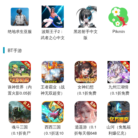
绝地求生亚服
波斯王子2：
黑岩射手中文
Pikmin
武者之心中文
版
版
BT手游
诛神世界（内
王者霸业（战
女神幻想
九州江湖情
置火影0.05折
神无双超变）
（0.1折免费
（0.1折免费
买断版）
版）
版）
魂斗三国
西西三国
逍遥游（0.1
山河（免氪福
（0.1折丧尸
（0.1折送10
折每天领648
利爆亿充）