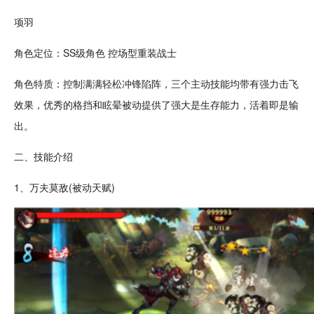
项羽
角色定位：SS级角色 控场型重装战士
角色特质：控制满满
轻松
冲锋陷阵，三个主动技能均带有强力击飞
效果，优秀的格挡和眩晕被动提供了强大是
生存
能力，活着即是输
出。
二、技能介绍
1、万夫莫敌(被动
天赋
)