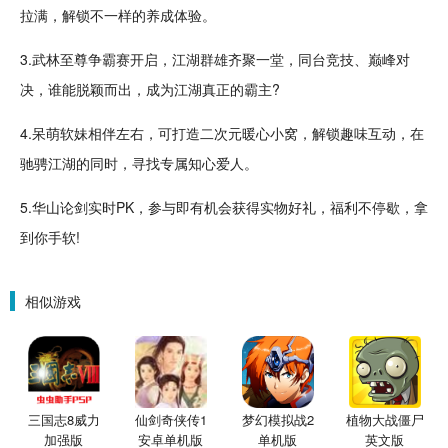
拉满，解锁不一样的养成体验。
3.武林至尊争霸赛开启，江湖群雄齐聚一堂，同台竞技、巅峰
对
决
，谁能脱颖而出，成为江湖真正的霸主?
4.
呆
萌
软妹相伴左右，可打造二次元暖心小窝，解锁趣味互动，在
驰骋江湖的同时，寻找专属知心爱人。
5.华山论剑实时PK，参与即有机会获得实物好礼，
福利
不停歇，拿
到你手软!
相似游戏
三国志8威力
仙剑奇侠传1
梦幻模拟战2
植物大战僵尸
加强版
安卓单机版
单机版
英文版