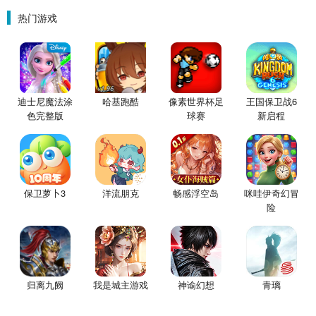
围城）
星魔赵云）
金票）
热门游戏
迪士尼魔法涂
哈基跑酷
像素世界杯足
王国保卫战6
色完整版
球赛
新启程
保卫萝卜3
洋流朋克
畅感浮空岛
咪哇伊奇幻冒
险
归离九阙
我是城主游戏
神谕幻想
青璃