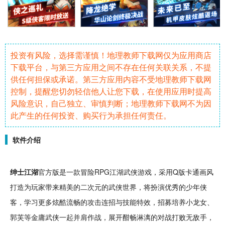
投资有风险，选择需谨慎！地理教师下载网仅为应用商店
下载平台，与第三方应用之间不存在任何关联关系，不提
供任何担保或承诺。第三方应用内容不受地理教师下载网
控制，提醒您切勿轻信他人让您下载，在使用应用时提高
风险意识，自己独立、审慎判断；地理教师下载网不为因
此产生的任何投资、购买行为承担任何责任。
软件介绍
绅士
江湖
官方
版是一款
冒险
RPG
江湖
武侠
游戏，采用
Q版
卡通
画风
打造为玩家带来
精美
的
二次元
的武侠世界，将扮演优秀的少年侠
客，
学习
更多
炫酷
流畅
的攻击
连招
与
技能
特效
，招募
培养
小
龙
女、
郭芙等
金庸
武侠一起并肩作战，展开酣畅淋漓的
对战
打败
无敌
手，