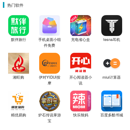
热门软件
默伴旅行
手机桌面小组
充电省心盒
tesna耳机
件免费
湘旺购
伊对YIDUI按
开心阅读器小
miui计算器
摩
说
精优易购
炉石传说掌游
快乐辣妈
百度多酷书城
宝