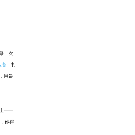
每一次
装备
，打
，用最
止——
落，你得