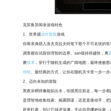
克苏鲁异闻录游戏特色
1、世界观
动作
冒险
游戏
你将亲身踏入洛夫克拉夫特笔下那个不可名状的世
调查都在试探你理智的边界。san值掉得越快，离
磨
技术
，穿行于随机生成的广阔地图，最终挫败那
传统
、最经典的方式，让你在随机关卡里一步一步
2、迈向未知的冒险
黑夜浓稠得像能掐出水，你摸黑往前走，每一步都
是理智地收集线索、揭露阴谋，还是直接动手，把那
死死盯着，别让它掉进深渊。无论你是哪种玩家，