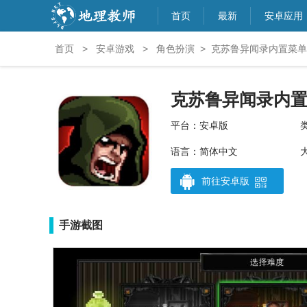
首页
最新
安卓应用
首页
>
安卓游戏
>
角色扮演
>
克苏鲁异闻录内置菜单
克苏鲁异闻录内
平台：安卓版
语言：简体中文
前往安卓版
手游截图