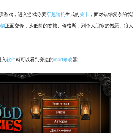
演游戏，进入游戏你要
穿越
随机
生成的
关卡
，面对错综复杂的线
怪物
正面交锋，从低阶的眷族、修格斯，到令人胆寒的憎恶、狼
进入
软件
就可以看到旁边的
mod
修改
器;