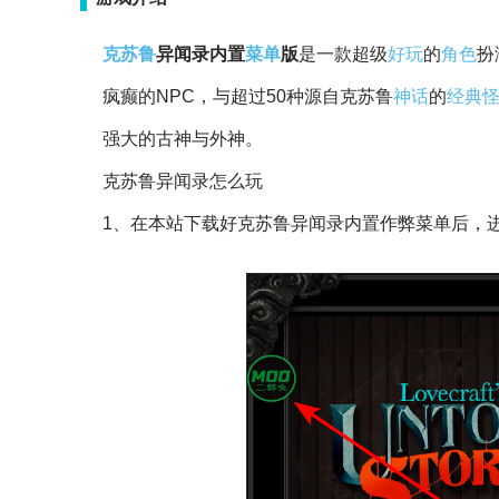
克苏鲁
异闻录内置
菜单
版
是一款超级
好玩
的
角色
扮
疯癫的NPC，与超过50种源自克苏鲁
神话
的
经典
强大的古神与外神。
克苏鲁异闻录怎么玩
1、在本站下载好克苏鲁异闻录内置作弊菜单后，