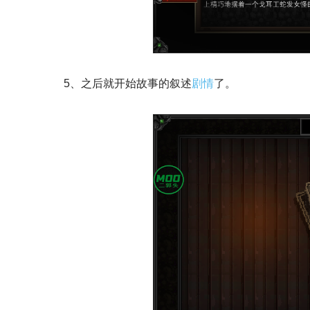
5、之后就开始故事的叙述
剧情
了。