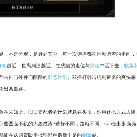
界，不是旁观，是身处其中。每一次选择都在推动调查的走向，
真相
越近，也离崩溃越近。在残酷的走位与
射击
中活下去，
收集
些古神与外神们酝酿的
邪恶
计划
。双摇杆射击机制带来的爽快感
杀出条血路。
踩在未知上。旧日支配者的计划就悬在头顶，你用什么方式去阻
些图谋不轨的人轰成渣?选择不同，路就不同。san值起起落
都能在这趟冒险里找到那种后劲十足的
刺激
感。