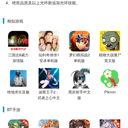
4、绝世品质及以上光环新追加光环技能。
相似游戏
三国志8威力
仙剑奇侠传1
梦幻模拟战2
植物大战僵尸
加强版
安卓单机版
单机版
英文版
绝地求生亚服
波斯王子2：
黑岩射手中文
Pikmin
武者之心中文
版
版
BT手游