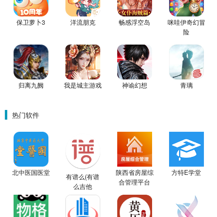
保卫萝卜3
洋流朋克
畅感浮空岛
咪哇伊奇幻冒
险
归离九阙
我是城主游戏
神谕幻想
青璃
热门软件
北中医国医堂
陕西省房屋综
方特E学堂
有谱么(有谱
合管理平台
么吉他
APP
谱)V3.3