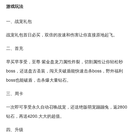
游戏玩法
一、战宠礼包
战宠礼包首日必买，双倍的攻速和伤害让你直接原地起飞。
二、首充
早买早享受，至尊·紫金盘
龙
刀
属性
炸裂，
切割
属性让你
轻松
秒
boss，还送盘古圣装，闯天关破盾能快速击杀boss，野外福利
boss也能破盾，击杀爆大量
钻石
。
三、周卡
一次即可享受永久自动召唤战宠，还送绝版
萌
宠蹦蹦兔，返2800
钻石，再送4200.大大的超值。
四、
升级