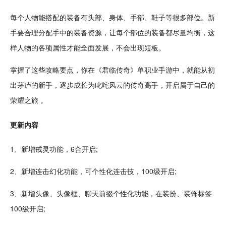
每个
人物
能搭配的装备有头部、身体、手部、鞋子等很多部位。新
手要合理分配手中的装备资源，让每个部位的装备都尽量均衡，这
样人物的各项属性才能全面
发展
，不会出现短板。
掌握了这些攻略要点，你在《君临传奇》
单职业
手游中，就能从初
出茅庐的新手，逐步成长为叱咤风云的传奇高手，开启属于自己的
荣耀之旅 。
更新内容
1、新增戒灵功能，6合开启;
2、新增
连击
幻化功能，可个性化连击技，100级开启;
3、新增
头像
、头像框、
聊天
前缀个性化功能，在
装扮
、
装饰
标签
100级开启;