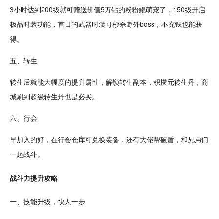
3小时达到200级就可赠送价值5万钻的粉粉鲲
萌宠
了，150级开启
极品
时装
功能，首日的
武器
时装可
秒杀
野外boss，不充钱也能获
得。
五、
转生
转生后就能大幅度的提升属性，
解锁
转生副本，积攒元转生丹，商
城刷到超级转生丹也是必买。
六、行会
早加入的好，在行会仓库可兑
换装
备，还有
大佬
帮破盾，和兄弟们
一起
战斗
。
战斗力提升攻略
一、
技能
升级，快人一步