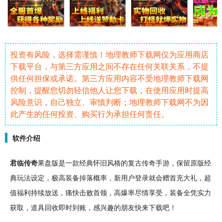
投资有风险，选择需谨慎！地理教师下载网仅为应用商店
下载平台，与第三方应用之间不存在任何关联关系，不提
供任何担保或承诺。第三方应用内容不受地理教师下载网
控制，提醒您切勿轻信他人让您下载，在使用应用时提高
风险意识，自己独立、审慎判断；地理教师下载网不为因
此产生的任何投资、购买行为承担任何责任。
软件介绍
君临
传奇
果盘版是一款
经典
怀旧
风格的
复古传奇
手游
，保留原版经
典玩法设定，极高
装备
掉落概率，新用户登录就会赠
首充
大礼，超
值
福利
持续放送，痛快击败首领，高
爆率
尽情享受，装备全凭实力
获取，道具
回收
即时到账，感兴趣的朋友快来下载吧！