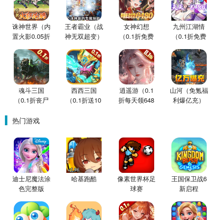
诛神世界（内
王者霸业（战
女神幻想
九州江湖情
置火影0.05折
神无双超变）
（0.1折免费
（0.1折免费
买断版）
版）
版）
魂斗三国
西西三国
逍遥游（0.1
山河（免氪福
（0.1折丧尸
（0.1折送10
折每天领648
利爆亿充）
围城）
星魔赵云）
金票）
热门游戏
迪士尼魔法涂
哈基跑酷
像素世界杯足
王国保卫战6
色完整版
球赛
新启程