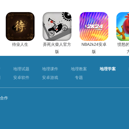
待业人生
弄死火柴人官方
NBA2k24安卓
愤怒的
版
版
普
地理试题
地理课件
地理教案
地理学案
图
安卓软件
安卓游戏
专题
合作