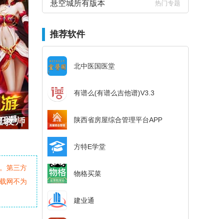
悬空城所有版本
热门专题
推荐软件
北中医国医堂
有谱么(有谱么吉他谱)V3.3
陕西省房屋综合管理平台APP
方特E学堂
。第三方
物格买菜
载网不为
建业通