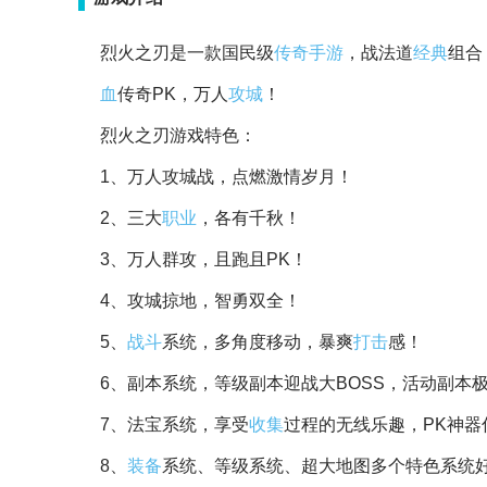
烈火之刃是一款国民级
传奇
手游
，战法道
经典
组合
血
传奇PK，万人
攻城
！
烈火之刃游戏特色：
1、万人攻城战，点燃激情岁月！
2、三大
职业
，各有千秋！
3、万人群攻，且跑且PK！
4、攻城掠地，智勇双全！
5、
战斗
系统，多角度移动，暴爽
打击
感！
6、副本系统，等级副本迎战大BOSS，活动副本
7、法宝系统，享受
收集
过程的无线乐趣，PK神器
8、
装备
系统、等级系统、超大地图多个特色系统