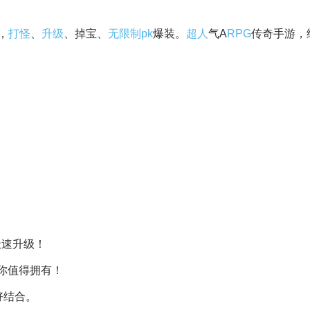
，
打怪
、
升级
、掉宝、
无限制
pk
爆装。
超人
气A
RPG
传奇手游，
极速升级！
你值得拥有！
好结合。