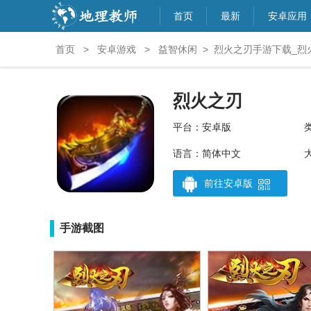
首页
最新
安卓应用
首页
>
安卓游戏
>
益智休闲
>
烈火之刃手游下载_烈火
烈火之刃
平台：安卓版
语言：简体中文
大
前往安卓版
手游截图